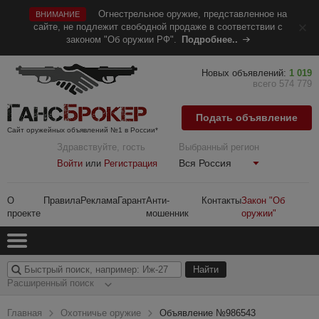
Огнестрельное оружие, представленное на
ВНИМАНИЕ
сайте, не подлежит свободной продаже в соответствии с
законом "Об оружии РФ".
Подробнее..
Новых объявлений:
1 019
всего 574 779
Подать объявление
Сайт оружейных объявлений №1 в России*
Здравствуйте, гость
Выбранный регион
Вся Россия
Войти
или
Регистрация
О
Правила
Реклама
Гарант
Анти-
Контакты
Закон "Об
проекте
мошенник
оружии"
Расширенный поиск
Главная
Охотничье оружие
Объявление №986543