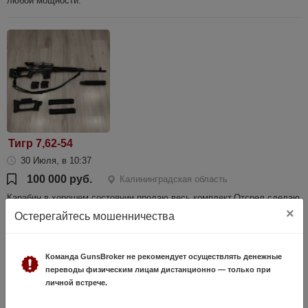
любой мощности.
Тигр 7,62-54
30 Июля, в 10:37
100 000 руб.
Калининградская область
Карабин в хорошем состоянии продаю весь комплект.Отсрел сделаю
под покупателя.
×
Остерегайтесь мошенничества
Команда GunsBroker не рекомендует осуществлять денежные
переводы физическим лицам дистанционно — только при
личной встрече.