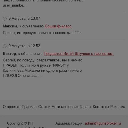
https://forum.guns.ru/forummisc/search/unsearch?
user_numbe...
9 Августа, в 13:07
Максим
, к объявлению
Сошки ф-класс
Привет, интересует варианты сошек для 22lr
9 Августа, в 12:52
Виктор
, к объявлению
Продается Иж-54 Штучное с паспортом.
Сергей, по поводу, стервятников, вы в чём-то
ПРАВЫ! Но, лично я ружьё "ИЖ-54" у
Калиничева Михаила ни одного раза - ничего
ПЛОХОГО не сказал...
О проекте
Правила
Статьи
Анти-мошенник
Гарант
Контакты
Реклама
Copyright © ИП
Администрация:
admin@gunsbroker.ru