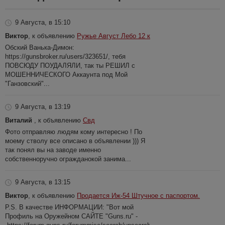
9 Августа, в 15:10
Виктор
, к объявлению
Ружье Август Лебо 12 к
Обский Ванька-Димон:
https://gunsbroker.ru/users/323651/, тебя
ПОВСЮДУ ПОУДАЛЯЛИ, так ты РЕШИЛ с
МОШЕННИЧЕСКОГО Аккаунта под Мой
"Ганзовский"...
9 Августа, в 13:19
Виталий
, к объявлению
Свд
Фото отправляю людям кому интересно ! По
моему стволу все описано в объявлении ))) Я
так понял вы на заводе именно
собственноручно огражданокой занима...
9 Августа, в 13:15
Виктор
, к объявлению
Продается Иж-54 Штучное с паспортом.
P.S. В качестве ИНФОРМАЦИИ: "Вот мой
Профиль на Оружейном САЙТЕ "Guns.ru" -