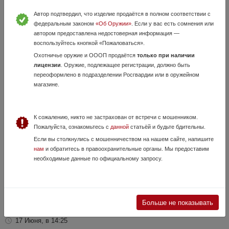
Автор подтвердил, что изделие продаётся в полном соответствии с
федеральным законом
«Об Оружии»
. Если у вас есть сомнения или
Сайга-12 исп.340 для IPSC
автором предоставлена недостоверная информация —
воспользуйтесь кнопкой «Пожаловаться».
Вчера, в 22:11
Охотничье оружие и ОООП продаётся
только при наличии
130 000 руб.
Калининградская область, Калининград
лицензии
. Оружие, подлежащее регистрации, должно быть
Ружьё в отличном состоянии, из него стреляли, много. Ни одной
переоформлено в подразделении Росгвардии или в оружейном
осечки, работает идеально. Как видно по фото, много доработано -
магазине.
Цевьё Custom Guns - Газовая трубка Bulletec - Пистолетная рукоятка
Custo...
К сожалению, никто не застрахован от встречи с мошенником.
Пожалуйста, ознакомьтесь с
данной
статьёй и будьте бдительны.
Если вы столкнулись с мошенничеством на нашем сайте, напишите
нам
и обратитесь в правоохранительные органы. Мы предоставим
необходимые данные по официальному запросу.
Больше не показывать
SHR 970
17 Июня, в 14:25