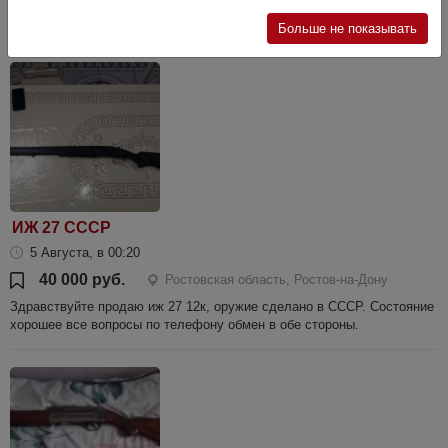
В хорошем состоянии, за последние 15 лет выстрелил около 6 пачек,
ствол без раковин, могу прислать подробное видео!
Больше не показывать
ИЖ 27 СССР
5 Августа, в 00:20
40 000 руб.
Ростовская область, Ростов-на-Дону
Здравствуйте продаю иж 27 12к, оружие сделано в СССР. Состояние
хорошее все вопросы по телефону обмен в обе стороны.