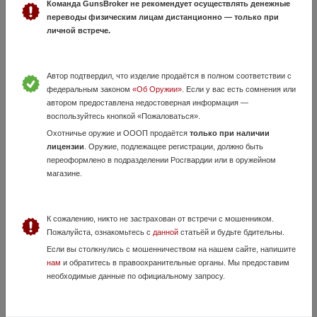
Команда GunsBroker не рекомендует осуществлять денежные
новое Beretta a400 lite kick-off
переводы физическим лицам дистанционно — только при
11 Июля, в 10:59
личной встрече.
347 000 руб.
Ростовская область, ростов, егерь на бориса слюсаря 15с1
новое Beretta A400 Lite 12/76, 76 OCHP Kick‑Off —
Автор подтвердил, что изделие продаётся в полном соответствии с
полуавтоматическое гладкоствольное ружьё (12×76). длина ствола:
федеральным законом
«Об Оружии»
. Если у вас есть сомнения или
760 мм; ёмкость магазина: 4+1 патрон; вес: ~3 кг; материал ложа:
автором предоставлена недостоверная информация —
чёрный пол...
воспользуйтесь кнопкой «Пожаловаться».
Охотничье оружие и ОООП продаётся
только при наличии
лицензии
. Оружие, подлежащее регистрации, должно быть
переоформлено в подразделении Росгвардии или в оружейном
магазине.
К сожалению, никто не застрахован от встречи с мошенником.
Пожалуйста, ознакомьтесь с
данной
статьёй и будьте бдительны.
Если вы столкнулись с мошенничеством на нашем сайте, напишите
МЦ 21-12
нам
и обратитесь в правоохранительные органы. Мы предоставим
необходимые данные по официальному запросу.
3 Августа, в 14:02
9 000 руб.
Ростовская область, Пролетарск