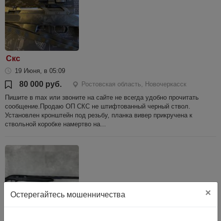
Скс
19 Июня, в 05:09
80 000 руб.
Ростовская область, Новочеркасск
Пишите в max или звоните на сайте не всегда удобно прочитать
сообщение.Продаю ОП СКС не штифтованный черный ствол.
Установлен кронштейн под резьбу, планка вивер прикручена к
ствольной коробке намертво на...
×
Остерегайтесь мошенничества