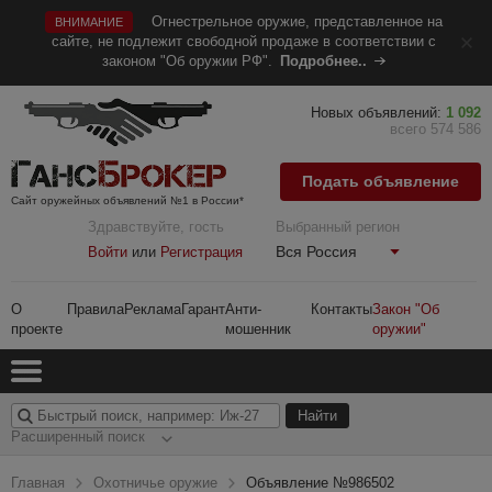
Огнестрельное оружие, представленное на
ВНИМАНИЕ
сайте, не подлежит свободной продаже в соответствии с
законом "Об оружии РФ".
Подробнее..
Новых объявлений:
1 092
всего 574 586
Подать объявление
Сайт оружейных объявлений №1 в России*
Здравствуйте, гость
Выбранный регион
Вся Россия
Войти
или
Регистрация
О
Правила
Реклама
Гарант
Анти-
Контакты
Закон "Об
проекте
мошенник
оружии"
Расширенный поиск
Главная
Охотничье оружие
Объявление №986502