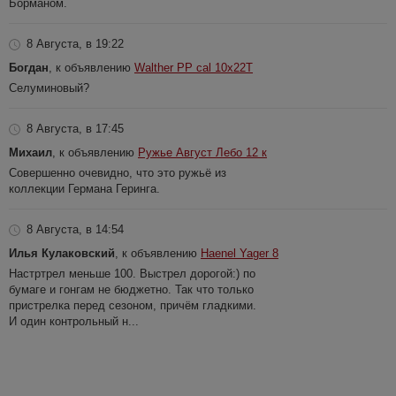
Борманом.
8 Августа, в 19:22
Богдан
, к объявлению
Walther PP cal 10x22T
Селуминовый?
8 Августа, в 17:45
Михаил
, к объявлению
Ружье Август Лебо 12 к
Совершенно очевидно, что это ружьё из
коллекции Германа Геринга.
8 Августа, в 14:54
Илья Кулаковский
, к объявлению
Haenel Yager 8
Настртрел меньше 100. Выстрел дорогой:) по
бумаге и гонгам не бюджетно. Так что только
пристрелка перед сезоном, причём гладкими.
И один контрольный н...