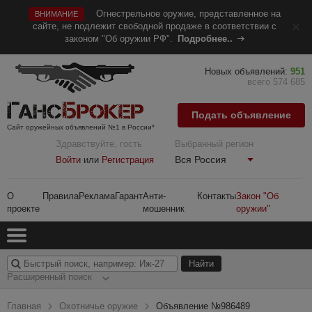
Огнестрельное оружие, представленное на
ВНИМАНИЕ
сайте, не подлежит свободной продаже в соответствии с
законом "Об оружии РФ".
Подробнее..
Новых объявлений:
951
всего 574 685
Подать объявление
Сайт оружейных объявлений №1 в России*
Здравствуйте, гость
Выбранный регион
Вся Россия
Войти
или
Регистрация
О
Правила
Реклама
Гарант
Анти-
Контакты
Закон "Об
проекте
мошенник
оружии"
Расширенный поиск
Главная
Охотничье оружие
Объявление №986489