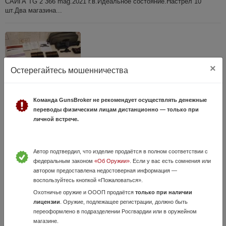
САЙГА TG 2 366 mag.2021 г.в.Идеальное состояние.Настрел 10
шт.Два магазина...
×
Остерегайтесь мошенничества
Команда GunsBroker не рекомендует осуществлять денежные
переводы физическим лицам дистанционно — только при
Браунинг Бар2 З00 вин маг
личной встрече.
Вчера, в 16:55
250 000 руб.
Москва, Долгопрудный
Автор подтвердил, что изделие продаётся в полном соответствии с
Небольшой настрел, не более 50 выстрелов.+ Коллиматор и ночник.
федеральным законом
«Об Оружии»
. Если у вас есть сомнения или
Переоформление в Мытищинском ОЛРР.
автором предоставлена недостоверная информация —
воспользуйтесь кнопкой «Пожаловаться».
Охотничье оружие и ОООП продаётся
только при наличии
лицензии
. Оружие, подлежащее регистрации, должно быть
переоформлено в подразделении Росгвардии или в оружейном
магазине.