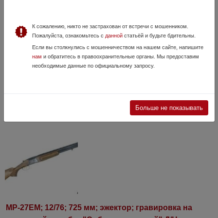
К сожалению, никто не застрахован от встречи с мошенником.
Пожалуйста, ознакомьтесь с
данной
статьёй и будьте бдительны.
Уникальный ОП СКС
Если вы столкнулись с мошенничеством на нашем сайте, напишите
19 Мая, в 14:45
нам
и обратитесь в правоохранительные органы. Мы предоставим
550 000 руб.
необходимые данные по официальному запросу.
Москва
Продается уникальный СКС кучность согласно паспорта R 10 мм на
100 м, Выбирался для своих из всех имеющихся на заводе
(предназначенных для отправки на экспорт( паспорт красный) по
указанию руководства. Ц...
Больше не показывать
МР-27ЕМ; 12/76; 725 мм; эжектор; гравировка на