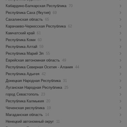
Кабардино-Балкарская Республика
70
Республика Саха (Якутия)
69
Сахалинская область
65
Карачаево-Черкесская Республика
62
Камчатский край
61
Республика Коми
60
Республика Алтай
59
Республика Марий Эл
55
Еврейская автономная область
49
Республика Северная Осетия - Алания
44
Республика Адыгея
42
Донецкая Народная Республика
31
Луганская Народная Республика
25
город Севастополь
23
Республика Калмыкия
20
Чеченская республика
19
Магаданская область
14
Ненецкий автономный округ
11