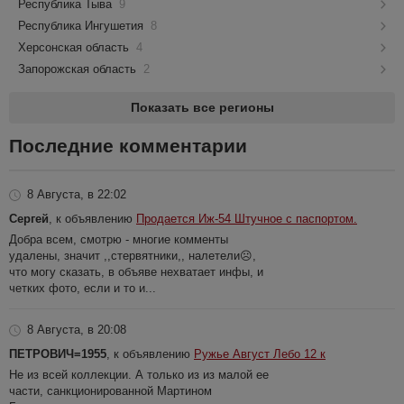
Республика Тыва
9
Республика Ингушетия
8
Херсонская область
4
Запорожская область
2
Показать все регионы
Последние комментарии
8 Августа, в 22:02
Сергей
, к объявлению
Продается Иж-54 Штучное с паспортом.
Добра всем, смотрю - многие комменты
удалены, значит ,,стервятники,, налетели☹️,
что могу сказать, в объяве нехватает инфы, и
четких фото, если и то и...
8 Августа, в 20:08
ПЕТРОВИЧ=1955
, к объявлению
Ружье Август Лебо 12 к
Не из всей коллекции. А только из из малой ее
части, санкционированной Мартином