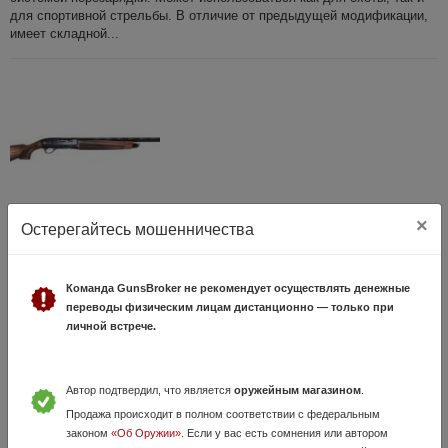
для спортивной стрельбы. В отличие от предыдущей модификации,
имеет складной...
×
Остерегайтесь мошенничества
KRAL M 155 к.12/76 орех 3 д/н L=760 (Турция)
8 Июля, в 15:47
Команда GunsBroker не рекомендует осуществлять денежные
30 500 руб.
Нижегородская область
переводы физическим лицам дистанционно — только при
Смотрите видеообзор на нашем канале https://t.me/salon_sniper В
личной встрече.
наличии в оружейном салоне "Снайпер", г. Нижний Новгород, пр.
Ленина, д.80 www.sniper-nn.ru, тел. +7 (958) 887-91-77 переходит...
Автор подтвердил, что является
оружейным магазином
.
Продажа происходит в полном соответствии с федеральным
законом
«Об Оружии»
. Если у вас есть сомнения или автором