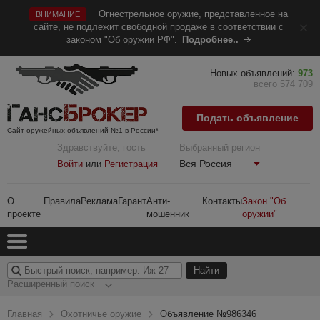
Огнестрельное оружие, представленное на
ВНИМАНИЕ
сайте, не подлежит свободной продаже в соответствии с
законом "Об оружии РФ".
Подробнее..
Новых объявлений:
973
всего 574 709
Подать объявление
Сайт оружейных объявлений №1 в России*
Здравствуйте, гость
Выбранный регион
Вся Россия
Войти
или
Регистрация
О
Правила
Реклама
Гарант
Анти-
Контакты
Закон "Об
проекте
мошенник
оружии"
Расширенный поиск
Главная
Охотничье оружие
Объявление №986346