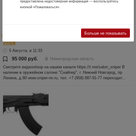
предоставлена недостоверная информация — воспользуйтесь
кнопкой «Пожаловаться».
Больше не показывать
Grand Power SA 58 Semi к.7,62х39 №Е 71046-
77/14
5 Августа, в 11:33
95 000 руб.
Нижегородская область
Смотрите видеообзор на нашем канале https://t.me/salon_sniper В
наличии в оружейном салоне "Снайпер", г. Нижний Новгород, пр.
Ленина, д.80 www.sniper-nn.ru, тел. +7 (958) 887-91-77 переходит...