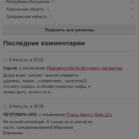
Республика Ингушетия
8
Херсонская область
4
Запорожская область
2
Показать все регионы
Последние комментарии
8 Августа, в 22:02
Сергей
, к объявлению
Продается Иж-54 Штучное с паспортом.
Добра всем, смотрю - многие комменты
удалены, значит ,,стервятники,, налетели☹️,
что могу сказать, в объяве нехватает инфы, и
четких фото, если и то и...
8 Августа, в 20:08
ПЕТРОВИЧ=1955
, к объявлению
Ружье Август Лебо 12 к
Не из всей коллекции. А только из из малой ее
части, санкционированной Мартином
Борманом.