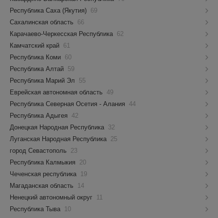
Республика Саха (Якутия)
69
Сахалинская область
66
Карачаево-Черкесская Республика
62
Камчатский край
61
Республика Коми
60
Республика Алтай
59
Республика Марий Эл
55
Еврейская автономная область
49
Республика Северная Осетия - Алания
44
Республика Адыгея
42
Донецкая Народная Республика
32
Луганская Народная Республика
25
город Севастополь
23
Республика Калмыкия
20
Чеченская республика
19
Магаданская область
14
Ненецкий автономный округ
11
Республика Тыва
10