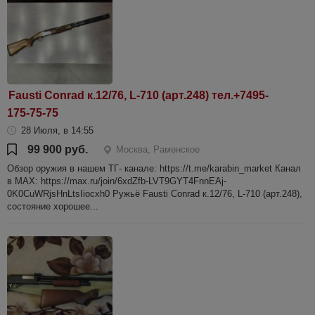
Fausti Conrad к.12/76, L-710 (арт.248) тел.+7495-
175-75-75
28 Июля, в 14:55
99 900 руб.
Москва, Раменское
Обзор оружия в нашем ТГ- канале: https://t.me/karabin_market Канал
в МАХ: https://max.ru/join/6xdZfb-LVT9GYT4FnnEAj-
0K0CuWRjsHnLtsIiocxh0 Ружьё Fausti Conrad к.12/76, L-710 (арт.248),
состояние хорошее...