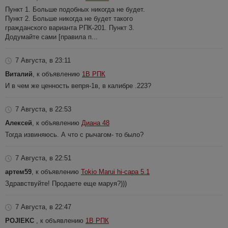
Пункт 1. Больше подобных никогда не будет.
Пункт 2. Больше никогда не будет такого
гражданского варианта РПК-201. Пункт 3.
Додумайте сами [правила п...
7 Августа, в 23:11
Виталий
, к объявлению
1В РПК
И в чем же ценность вепря-1в, в калибре .223?
7 Августа, в 22:53
Алексей
, к объявлению
Диана 48
Тогда извиняюсь. А что с рычагом- то было?
7 Августа, в 22:51
артем59
, к объявлению
Tokio Marui hi-capa 5.1
Здравствуйте! Продаете еще маруя?)))
7 Августа, в 22:47
POJIEKC
, к объявлению
1В РПК