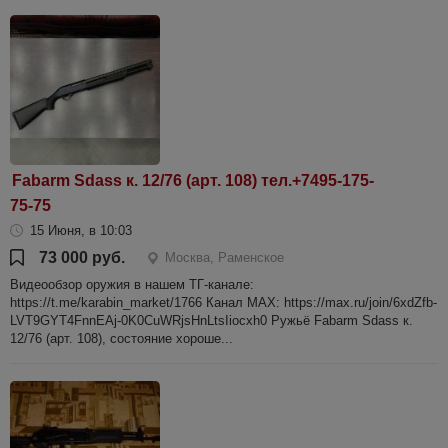
Fabarm Sdass к. 12/76 (арт. 108) тел.+7495-175-
75-75
15 Июня, в 10:03
73 000 руб.
Москва, Раменское
Видеообзор оружия в нашем ТГ-канале:
https://t.me/karabin_market/1766 Канал МАХ: https://max.ru/join/6xdZfb-
LVT9GYT4FnnEAj-0K0CuWRjsHnLtsIiocxh0 Ружьё Fabarm Sdass к.
12/76 (арт. 108), состояние хороше...