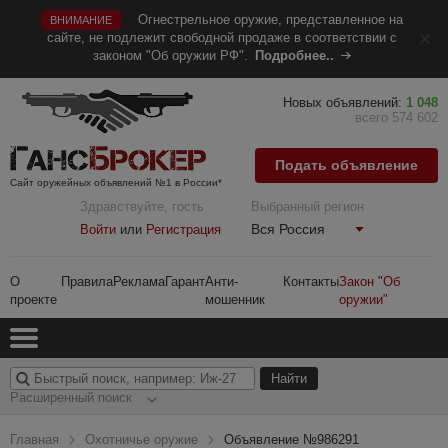
Огнестрельное оружие, представленное на
ВНИМАНИЕ
сайте, не подлежит свободной продаже в соответствии с
законом "Об оружии РФ".
Подробнее..
Новых объявлений:
1 048
всего 574 602
Подать объявление
Сайт оружейных объявлений №1 в России*
Здравствуйте, гость
Выбранный регион
Вся Россия
Войти
или
Регистрация
О
Правила
Реклама
Гарант
Анти-
Контакты
Закон "Об
проекте
мошенник
оружии"
Расширенный поиск
Главная
Охотничье оружие
Объявление №986291