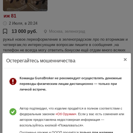
иж 81
2 Июля, в 20:24
13 000 руб.
Москва, зеленоград
ружьё новое.переоформление в зеленоградском лро по вторникам и
четвергам,по интересующим вопросам пишите в сообщения ,на
телефон не всегда могу ответить.бонусом ещё отдам много всяких
причиндалов
×
Остерегайтесь мошенничества
Команда GunsBroker не рекомендует осуществлять денежные
переводы физическим лицам дистанционно — только при
личной встрече.
Автор подтвердил, что изделие продаётся в полном соответствии с
федеральным законом
«Об Оружии»
. Если у вас есть сомнения или
Винтовка Мосина 1934 года.
автором предоставлена недостоверная информация —
26 Июня, в 22:59
воспользуйтесь кнопкой «Пожаловаться».
149 000 руб.
Москва, Москва
Охотничье оружие и ОООП продаётся
только при наличии