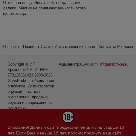
Отличная вещь. Ищу такой, но да вас очень
далеко. Многие не понимают ценность этого
пулеметища....
О проекте
Правила
Статьи
Анти-мошенник
Гарант
Контакты
Реклама
Copyright © ИП
Администрация:
admin@gunsbroker.ru
Краковский А. А. ИНН
773126861423 2008-2026
GunsBroker - объявление
о покупке б/у пистолетов
и ружей, частные
объявления, продажа
оружия и снаряжения из
рук в руки.
* Первое место среди
сайтов в категории Охота
Внимание! Данный сайт предназначен для лиц старше 18
и рыбалка по данным
лет. Если Вам меньше 18 лет, просим покинуть наш сайт.
Яндекс.Радар за