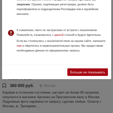
лицензии
. Оружие, подлежащее регистрации, должно быть
Продаю винтовку Мосина 1934г. Тульского завода. Отличное
переоформлено в подразделении Росгвардии или в оружейном
состояние. Идеальный выбор для коллекционеров и любителей
магазине.
истории. Винтовка была куплена лично мной на Тульском заводе в
1995 году. Лежала все эти...
К сожалению, никто не застрахован от встречи с мошенником.
Пожалуйста, ознакомьтесь с
данной
статьёй и будьте бдительны.
Если вы столкнулись с мошенничеством на нашем сайте, напишите
нам
и обратитесь в правоохранительные органы. Мы предоставим
необходимые данные по официальному запросу.
Больше не показывать
Steyr Mannlicher CLASSIC PRO HUNTER 8x68s
5 Июня, в 15:18
360 000 руб.
Москва
Карабин в отличном состоянии, настрел не более 60 патронов,
покупался в магазине Арсенал,на Пресненском валу в Москве.
Подробные фото карабина по запросу сделаю любые. Осмотр г.
Москва, м. Тропарево. ...