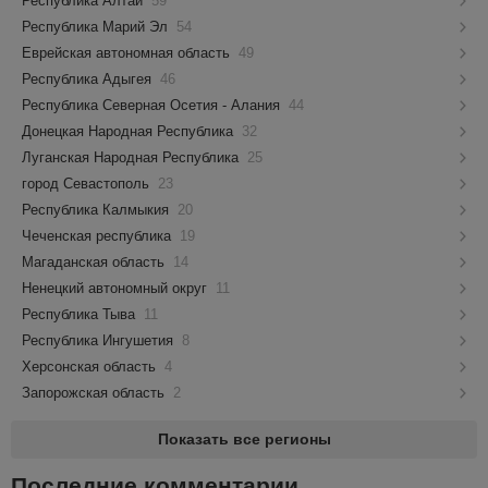
Республика Алтай
59
Республика Марий Эл
54
Еврейская автономная область
49
Республика Адыгея
46
Республика Северная Осетия - Алания
44
Донецкая Народная Республика
32
Луганская Народная Республика
25
город Севастополь
23
Республика Калмыкия
20
Чеченская республика
19
Магаданская область
14
Ненецкий автономный округ
11
Республика Тыва
11
Республика Ингушетия
8
Херсонская область
4
Запорожская область
2
Показать все регионы
Последние комментарии