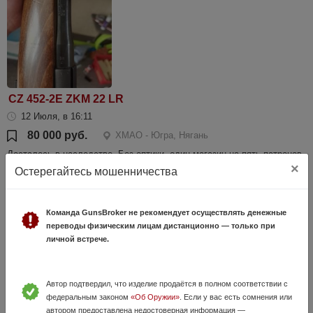
CZ 452-2E ZKM 22 LR
12 Июля, в 16:11
80 000 руб.
ХМАО - Югра, Нягань
Досталось в наследство. Без оптики, один магазин на пять патронов.
Состояние хорошее имеется на стволе повреждение воронения.
×
Остерегайтесь мошенничества
Команда GunsBroker не рекомендует осуществлять денежные
переводы физическим лицам дистанционно — только при
личной встрече.
Автор подтвердил, что изделие продаётся в полном соответствии с
федеральным законом
«Об Оружии»
. Если у вас есть сомнения или
ТИГР СОК-5 кал 7,62х54R L-530 мм
автором предоставлена недостоверная информация —