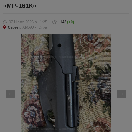
«МP-161К»
07 Июля 2026
в 11:25
143
(+0)
Сургут
, ХМАО - Югра