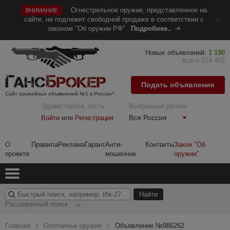
Огнестрельное оружие, представленное на
ВНИМАНИЕ
сайте, не подлежит свободной продаже в соответствии с
законом "Об оружии РФ".
Подробнее..
Новых объявлений:
1 190
всего 574 455
Подать объявление
Сайт оружейных объявлений №1 в России*
Здравствуйте, гость
Выбранный регион
Вся Россия
Войти
или
Регистрация
О
Правила
Реклама
Гарант
Анти-
Контакты
Закон "Об
проекте
мошенник
оружии"
Расширенный поиск
Главная
Охотничье оружие
Объявление №986262