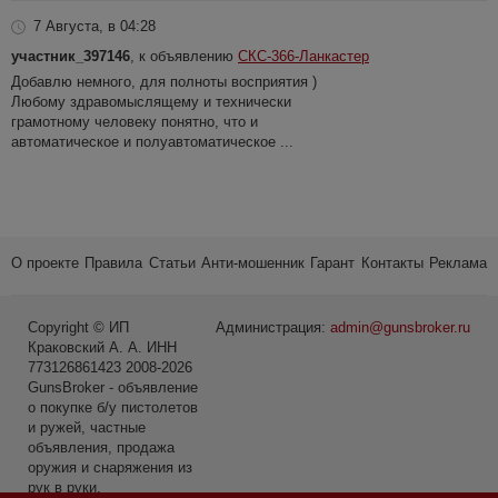
7 Августа, в 04:28
участник_397146
, к объявлению
СКС-366-Ланкастер
Добавлю немного, для полноты восприятия )
Любому здравомыслящему и технически
грамотному человеку понятно, что и
автоматическое и полуавтоматическое ...
О проекте
Правила
Статьи
Анти-мошенник
Гарант
Контакты
Реклама
Copyright © ИП
Администрация:
admin@gunsbroker.ru
Краковский А. А. ИНН
773126861423 2008-2026
GunsBroker - объявление
о покупке б/у пистолетов
и ружей, частные
объявления, продажа
оружия и снаряжения из
рук в руки.