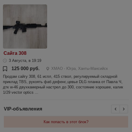
Сайга 308
3 Августа, в 19:19
125 000 руб.
ХМАО - Югра, Ханты-Мансийск
Продам сайгу 308, 61 испл, 415 ствол, регулируемый складной
приклад TBS, рукоять фаб дефенс,цевье DLG планка от Павла Ч,
дтк w-46 двухкамерный настрел до 300, состояние хорошее, калик
1/29 vector optics ...
VIP-объявления
Как попасть в этот блок?