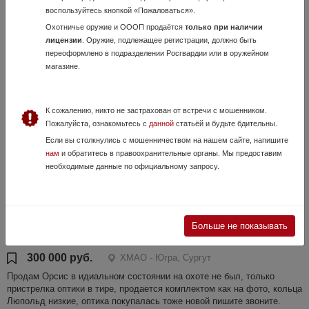
воспользуйтесь кнопкой «Пожаловаться».
23 Июля, в 12:19
Охотничье оружие и ОООП продаётся
только при наличии
120 000 руб.
ХМАО - Югра, Белоярский
лицензии
. Оружие, подлежащее регистрации, должно быть
ствол короткий , шаг нарезов - 240 мм , прицел с подсветкой ПСО-1 ,
переоформлено в подразделении Росгвардии или в оружейном
магазин на 5 и 10 патронов , продажа по лицензии , переоформление
магазине.
в Белоярском ЛЛР
К сожалению, никто не застрахован от встречи с мошенником.
Пожалуйста, ознакомьтесь с
данной
статьёй и будьте бдительны.
Если вы столкнулись с мошенничеством на нашем сайте, напишите
нам
и обратитесь в правоохранительные органы. Мы предоставим
необходимые данные по официальному запросу.
ORSIS SE Hunter 308win
Больше не показывать
18 Июля, в 21:17
300 000 руб.
ХМАО - Югра, Сургут
Продам Орсис в идиальном состоянии на охоте не был, только
пристрелка оптики в тире, продается комплектом как на фото, кольца
Люпольд низкие, оптика покупалась тоже новой пишите звоните.