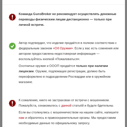
Команда GunsBroker не рекомендует осуществлять денежные
переводы физическим лицам дистанционно — только при
МР-18МН
личной встрече.
2 Июля, в 11:02
25 000 руб.
Волгоградская область, Михайловка
Автор подтвердил, что изделие продаётся в полном соответствии с
Ружьë новое.
федеральным законом
«Об Оружии»
. Если у вас есть сомнения или
автором предоставлена недостоверная информация —
воспользуйтесь кнопкой «Пожаловаться».
Охотничье оружие и ОООП продаётся
только при наличии
лицензии
. Оружие, подлежащее регистрации, должно быть
переоформлено в подразделении Росгвардии или в оружейном
магазине.
К сожалению, никто не застрахован от встречи с мошенником.
ИЖ-27
Пожалуйста, ознакомьтесь с
данной
статьёй и будьте бдительны.
13 Мая, в 21:54
Если вы столкнулись с мошенничеством на нашем сайте, напишите
нам
и обратитесь в правоохранительные органы. Мы предоставим
13 000 руб.
Волгоградская область, Серафимович
необходимые данные по официальному запросу.
Продается ИЖ-27 1989 года выпуска, шата нет. Цевье и приклад из