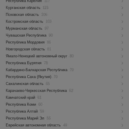
Республика Карелия
117
Курганская область
115
Псковская область
106
Костромская область
103
Мурманская область
97
Чувашская Республика
90
Республика Мордовия
86
Новгородская область
81
Ямало-Ненецкий автономный округ
80
Республика Бурятия
78
Кабардино-Балкарская Республика
70
Республика Саха (Якутия)
70
Сахалинская область
65
Карачаево-Черкесская Республика
62
Камчатский край
61
Республика Коми
60
Республика Алтай
59
Республика Марий Эл
55
Еврейская автономная область
49