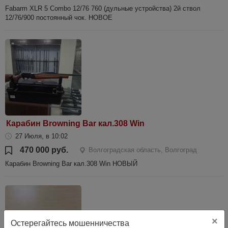
Fabarm XLR 5 Combo 12/76 760 (дульные устройства) 2й ствол
12/76/900 постоянный чок. НОВОЕ
Карабин Browning Bar кал.308 Win
27 Июля, в 10:02
470 000 руб.
Волгоградская область, Волгоград
Карабин Browning Bar кал.308 Win НОВЫЙ
×
Остерегайтесь мошенничества