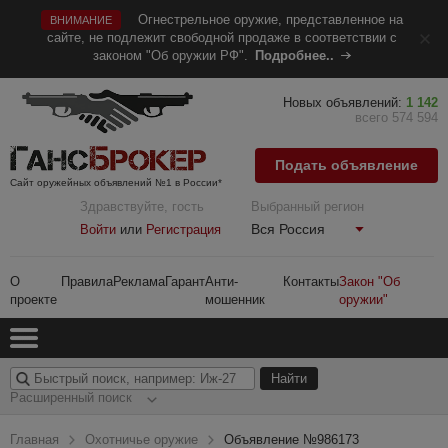
Огнестрельное оружие, представленное на
ВНИМАНИЕ
сайте, не подлежит свободной продаже в соответствии с
законом "Об оружии РФ".
Подробнее..
Новых объявлений:
1 142
всего 574 594
Подать объявление
Сайт оружейных объявлений №1 в России*
Здравствуйте, гость
Выбранный регион
Вся Россия
Войти
или
Регистрация
О
Правила
Реклама
Гарант
Анти-
Контакты
Закон "Об
проекте
мошенник
оружии"
Расширенный поиск
Главная
Охотничье оружие
Объявление №986173