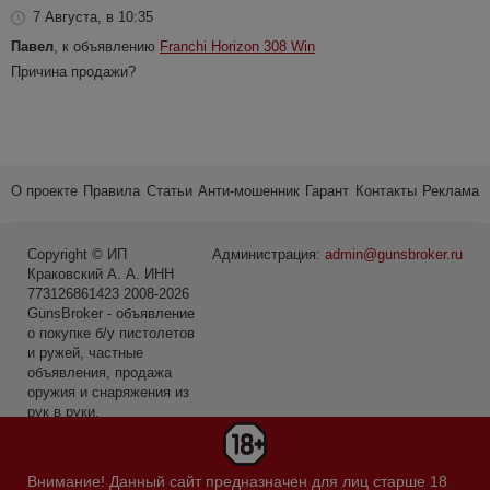
7 Августа, в 10:35
Павел
, к объявлению
Franchi Horizon 308 Win
Причина продажи?
О проекте
Правила
Статьи
Анти-мошенник
Гарант
Контакты
Реклама
Copyright © ИП
Администрация:
admin@gunsbroker.ru
Краковский А. А. ИНН
773126861423 2008-2026
GunsBroker - объявление
о покупке б/у пистолетов
и ружей, частные
объявления, продажа
оружия и снаряжения из
рук в руки.
* Первое место среди
сайтов в категории Охота
Внимание! Данный сайт предназначен для лиц старше 18