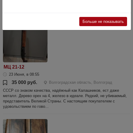
бука. Территориально - Серафимовичский р-он.
Больше не показывать
МЦ 21-12
23 Июня, в 08:55
35 000 руб.
Волгоградская область, Волгоград
СССР со знаком качества, надёжный как Калашников, ест даже
металл. Дерево орех на 4, железо в идеале. Редкий, не убиваемый,
представитель Великой Страны. С настоящим покупателем с
удовольствием по гово...