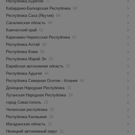
Республика Бурятия
77
Кабардино-Балкарская Республика
69
Республика Саха (Якутия)
68
Сахалинская область
66
Камчатский край
61
Карачаево-Черкесская Республика
61
Республика Алтай
59
Республика Коми
59
Республика Марий Эл
55
Еврейская автономная область
52
Республика Адыгея
44
Республика Северная Осетия - Алания
44
Донецкая Народная Республика
31
Луганская Народная Республика
24
город Севастополь
23
Чеченская республика
20
Республика Калмыкия
20
Магаданская область
15
Ненецкий автономный округ
11