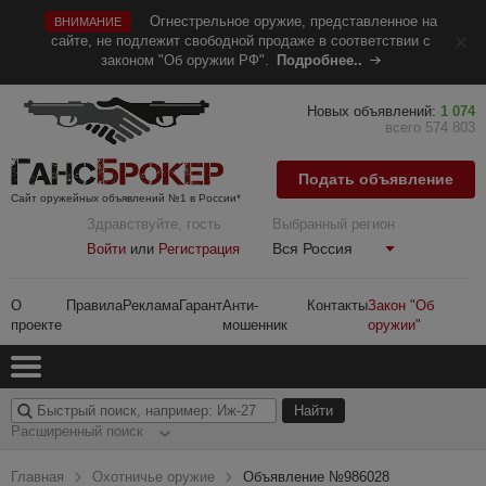
Огнестрельное оружие, представленное на
ВНИМАНИЕ
сайте, не подлежит свободной продаже в соответствии с
законом "Об оружии РФ".
Подробнее..
Новых объявлений:
1 074
всего 574 803
Подать объявление
Сайт оружейных объявлений №1 в России*
Здравствуйте, гость
Выбранный регион
Вся Россия
Войти
или
Регистрация
О
Правила
Реклама
Гарант
Анти-
Контакты
Закон "Об
проекте
мошенник
оружии"
Расширенный поиск
Главная
Охотничье оружие
Объявление №986028