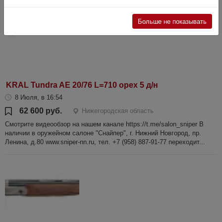
Больше не показывать
KRAL Tundra AE 20/76 L=710 орех 5 д/н
8 Июля, в 16:54
62 600 руб.
Нижегородская область
Смотрите видеообзор на нашем канале https://t.me/salon_sniper В
наличии в оружейном салоне "Снайпер", г. Нижний Новгород, пр.
Ленина, д.80 www.sniper-nn.ru, тел. +7 (958) 887-91-77 переходит...