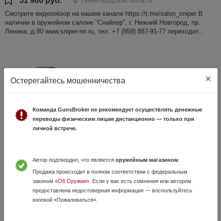
51 900 руб.
Нижегородская область
Смотрите видеообзор на нашем канале https://t.me/salon_sniper В
наличии в оружейном салоне "Снайпер", г. Нижний Новгород, пр.
Ленина, д.80 www.sniper-nn.ru, тел. +7 (958) 887-91-77 переходит...
×
Остерегайтесь мошенничества
Команда GunsBroker не рекомендует осуществлять денежные
переводы физическим лицам дистанционно — только при
личной встрече.
KRAL Tundra AE 12/76 L=510 орех 5 д/н планка
Weaver
8 Июля, в 15:11
Автор подтвердил, что является
оружейным магазином
.
55 900 руб.
Нижегородская область
Продажа происходит в полном соответствии с федеральным
законом
«Об Оружии»
. Если у вас есть сомнения или автором
Смотрите видеообзор на нашем канале https://t.me/salon_sniper В
предоставлена недостоверная информация — воспользуйтесь
наличии в оружейном салоне "Снайпер", г. Нижний Новгород, пр.
кнопкой «Пожаловаться».
Ленина, д.80 www.sniper-nn.ru, тел. +7 (958) 887-91-77 переходит...