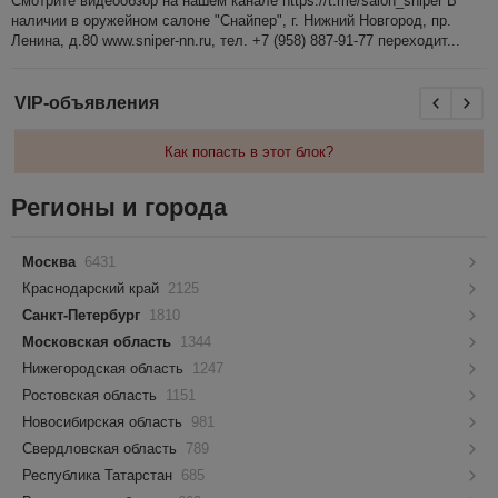
Смотрите видеообзор на нашем канале https://t.me/salon_sniper В
наличии в оружейном салоне "Снайпер", г. Нижний Новгород, пр.
Ленина, д.80 www.sniper-nn.ru, тел. +7 (958) 887-91-77 переходит...
VIP-объявления
Как попасть в этот блок?
Регионы и города
Москва
6431
Краснодарский край
2125
Санкт-Петербург
1810
Московская область
1344
Нижегородская область
1247
Ростовская область
1151
Новосибирская область
981
Свердловская область
789
Республика Татарстан
685