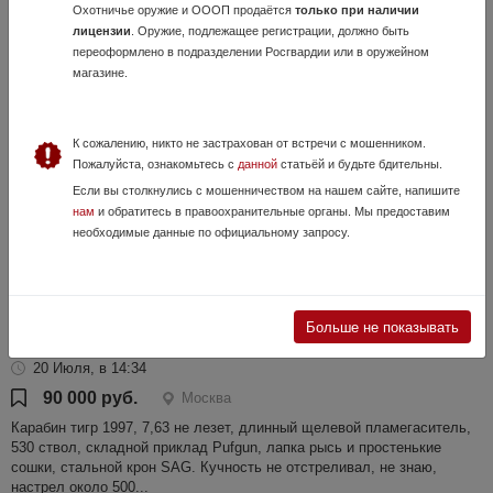
Охотничье оружие и ОООП продаётся
только при наличии
11 000 руб.
Москва, Раменское
лицензии
. Оружие, подлежащее регистрации, должно быть
Видеообзор оружия в нашем ТГ-канале:
переоформлено в подразделении Росгвардии или в оружейном
https://t.me/karabin_market/1656 Ружьё Simson к.12/70, L-710,
магазине.
состояние среднее. Оружие представлено в оружейном магазине
"Карабин" г. Раменское, ул. Кры...
К сожалению, никто не застрахован от встречи с мошенником.
Пожалуйста, ознакомьтесь с
данной
статьёй и будьте бдительны.
Если вы столкнулись с мошенничеством на нашем сайте, напишите
нам
и обратитесь в правоохранительные органы. Мы предоставим
необходимые данные по официальному запросу.
Больше не показывать
Карабин Тигр 7,62х54
20 Июля, в 14:34
90 000 руб.
Москва
Карабин тигр 1997, 7,63 не лезет, длинный щелевой пламегаситель,
530 ствол, складной приклад Pufgun, лапка рысь и простенькие
сошки, стальной крон SAG. Кучность не отстреливал, не знаю,
настрел около 500...