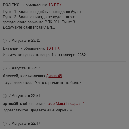
POJIEKC
, к объявлению
1В РПК
Пункт 1. Больше подобных никогда не будет.
Пункт 2. Больше никогда не будет такого
гражданского варианта РПК-201. Пункт 3.
Додумайте сами [правила п...
7 Августа, в 23:11
Виталий
, к объявлению
1В РПК
И в чем же ценность вепря-1в, в калибре .223?
7 Августа, в 22:53
Алексей
, к объявлению
Диана 48
Тогда извиняюсь. А что с рычагом- то было?
7 Августа, в 22:51
артем59
, к объявлению
Tokio Marui hi-capa 5.1
Здравствуйте! Продаете еще маруя?)))
7 Августа, в 22:47