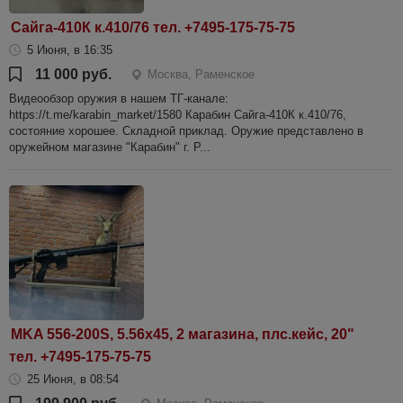
Сайга-410К к.410/76 тел. +7495-175-75-75
5 Июня, в 16:35
11 000 руб.
Москва, Раменское
Видеообзор оружия в нашем ТГ-канале:
https://t.me/karabin_market/1580 Карабин Сайга-410К к.410/76,
состояние хорошее. Складной приклад. Оружие представлено в
оружейном магазине "Карабин" г. Р...
MKA 556-200S, 5.56х45, 2 магазина, плс.кейс, 20"
тел. +7495-175-75-75
25 Июня, в 08:54