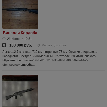
Бинелли Кордоба
21 Июля, в 10:51
180 000 руб.
Москва, Дмитров
Лёгкое..2,7 кг ствол 710 мм патронник 76 мм Оружие в идеале..с
насадками..настрел минимальный.. изготовления Итальянского.
https://rutube.ru/video/c64f281d1281415d184c4f0b5026a14a/?
utm_source=embed&...