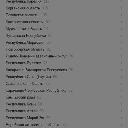
Республика Карелия
117
Курганская область
115
Псковская область
105
Костромская область
101
Мурманская область
94
Чувашская Республика
90
Республика Мордовия
86
Новгородская область
81
Ямало-Ненецкий автономный округ
79
Республика Бурятия
78
Кабардино-Балкарская Республика
70
Республика Саха (Якутия)
69
Сахалинская область
65
Карачаево-Черкесская Республика
62
Камчатский край
61
Республика Коми
59
Республика Алтай
59
Республика Марий Эл
55
Еврейская автономная область
49