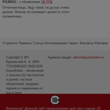
POJIEKC
, к объявлению
1В РПК
Отличная вещь. Ищу такой, но да вас очень
далеко. Многие не понимают ценность этого
пулеметища....
О проекте
Правила
Статьи
Анти-мошенник
Гарант
Контакты
Реклама
Copyright © ИП
Администрация:
admin@gunsbroker.ru
Краковский А. А. ИНН
773126861423 2008-2026
GunsBroker - объявление
о покупке б/у пистолетов
и ружей, частные
объявления, продажа
оружия и снаряжения из
рук в руки.
* Первое место среди
сайтов в категории Охота
Внимание! Данный сайт предназначен для лиц старше 18