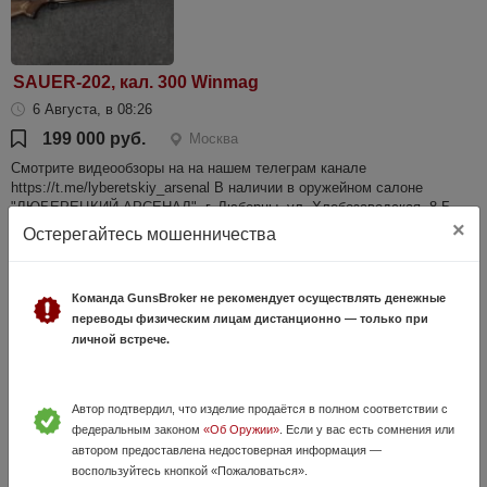
SAUER-202, кал. 300 Winmag
6 Августа, в 08:26
199 000 руб.
Москва
Cмотрите видеообзоры на на нашем телеграм канале
https://t.me/lyberetskiy_arsenal В наличии в оружейном салоне
"ЛЮБЕРЕЦКИЙ АРСЕНАЛ", г. Люберцы, ул. Хлебозаводская, 8 Б,
http://www.larsenal.ru...
×
Остерегайтесь мошенничества
Команда GunsBroker не рекомендует осуществлять денежные
переводы физическим лицам дистанционно — только при
личной встрече.
Автор подтвердил, что изделие продаётся в полном соответствии с
федеральным законом
«Об Оружии»
. Если у вас есть сомнения или
Simson к.12/70, L-710 тел.+7495-175-75-75
автором предоставлена недостоверная информация —
воспользуйтесь кнопкой «Пожаловаться».
5 Июня, в 17:16