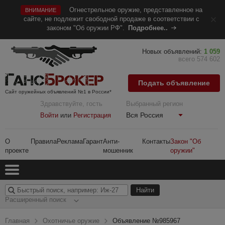
Огнестрельное оружие, представленное на
ВНИМАНИЕ
сайте, не подлежит свободной продаже в соответствии с
законом "Об оружии РФ".
Подробнее..
Новых объявлений:
1 059
всего 574 602
Подать объявление
Сайт оружейных объявлений №1 в России*
Здравствуйте, гость
Выбранный регион
Вся Россия
Войти
или
Регистрация
О
Правила
Реклама
Гарант
Анти-
Контакты
Закон "Об
проекте
мошенник
оружии"
Расширенный поиск
Главная
Охотничье оружие
Объявление №985967