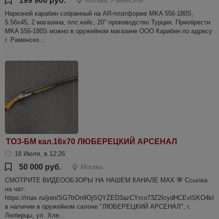
199 900 руб.
Москва, Раменское
Нарезной карабин собранный на AR-платформе MKA 556-180S,
5.56х45, 2 магазина, плс.кейс, 20" производство Турция. Приобрести
MKA 556-180S можно в оружейном магазине ООО Карабин по адресу
г. Раменско...
ТОЗ-БМ кал.16х70 ЛЮБЕРЕЦКИЙ АРСЕНАЛ
18 Июля, в 12:26
50 000 руб.
Москва
СМОТРИТЕ ВИДЕООБЗОРЫ НА НАШЕМ КАНАЛЕ MAX 💬 Ссылка
на чат:
https://max.ru/join/SG7ttOn9OjSQYZED3azCYrco73Z2IcydHCEvlSKO4kI
в наличии в оружейном салоне "ЛЮБЕРЕЦКИЙ АРСЕНАЛ", г.
Люберцы, ул. Хле...