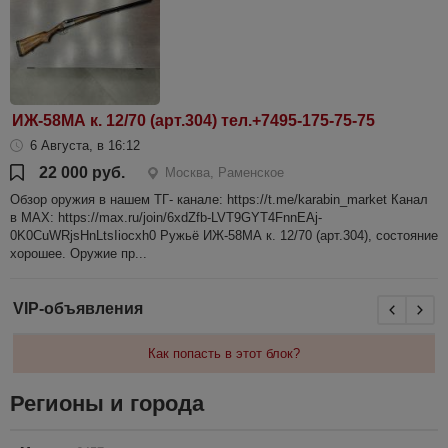
ИЖ-58МА к. 12/70 (арт.304) тел.+7495-175-75-75
6 Августа, в 16:12
22 000 руб.
Москва, Раменское
Обзор оружия в нашем ТГ- канале: https://t.me/karabin_market Канал
в МАХ: https://max.ru/join/6xdZfb-LVT9GYT4FnnEAj-
0K0CuWRjsHnLtsIiocxh0 Ружьё ИЖ-58МА к. 12/70 (арт.304), состояние
хорошее. Оружие пр...
VIP-объявления
Как попасть в этот блок?
Регионы и города