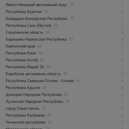
Ямало-Ненецкий автономный округ
79
Республика Бурятия
78
Кабардино-Балкарская Республика
70
Республика Саха (Якутия)
69
Сахалинская область
65
Карачаево-Черкесская Республика
62
Камчатский край
61
Республика Коми
59
Республика Алтай
59
Республика Марий Эл
55
Еврейская автономная область
49
Республика Северная Осетия - Алания
44
Республика Адыгея
43
Донецкая Народная Республика
32
Луганская Народная Республика
25
город Севастополь
23
Республика Калмыкия
20
Чеченская республика
19