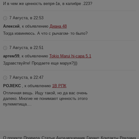
И в чем же ценность вепря-1в, в калибре .223?
7 Августа, в 22:53
Алексей
, к объявлению
Диана 48
Тогда извиняюсь. А что с рычагом- то было?
7 Августа, в 22:51
артем59
, к объявлению
Tokio Marui hi-capa 5.1
Здравствуйте! Продаете еще маруя?)))
7 Августа, в 22:47
POJIEKC
, к объявлению
1В РПК
Отличная вещь. Ищу такой, но да вас очень
далеко. Многие не понимают ценность этого
пулеметища....
О проекте
Правила
Статьи
Анти-мошенник
Гарант
Контакты
Реклама