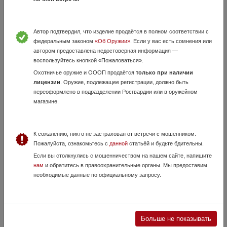
14 000 руб.
Иркутская область, Иркутск
Отличное состояние Настрел минимальный Лежит в сейфе без дела
Возможен обмен на Электронику, сухпайки и тд Звоните пожалуйста,
Автор подтвердил, что изделие продаётся в полном соответствии с
на сайте не бываю
федеральным законом
«Об Оружии»
. Если у вас есть сомнения или
автором предоставлена недостоверная информация —
воспользуйтесь кнопкой «Пожаловаться».
Охотничье оружие и ОООП продаётся
только при наличии
лицензии
. Оружие, подлежащее регистрации, должно быть
переоформлено в подразделении Росгвардии или в оружейном
магазине.
К сожалению, никто не застрахован от встречи с мошенником.
ATA Neo 12
Пожалуйста, ознакомьтесь с
данной
статьёй и будьте бдительны.
19 Июня, в 06:57
Если вы столкнулись с мошенничеством на нашем сайте, напишите
нам
и обратитесь в правоохранительные органы. Мы предоставим
75 000 руб.
Иркутская область, Иркутск
необходимые данные по официальному запросу.
Продам надёжную пяти зарядку АТУ, за всё время ни одного
перекоса, в пластике, дл.ствола 760мм,бой отличный.
Больше не показывать