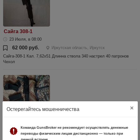
Сайга 308-1
23 Июля, в 08:00
62 000 руб.
Иркутская область, Иркутск
Сайга-308-1 Кал. 7,62х51 Длинна ствола 340 настрел 40 патронов
Чехол
×
Остерегайтесь мошенничества
Сайга 20с
Команда GunsBroker не рекомендует осуществлять денежные
переводы физическим лицам дистанционно — только при
23 Мая, в 13:06
личной встрече.