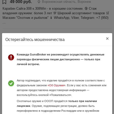
49 000 руб.
Воронежская область, Воронеж
Карабин Сайга-308 к.308Win - в хорошем состоянии. 🔞 Стаж
владения оружием: более 3 лет 💯 Широкий ассортимент товаров 🛒
Магазин "Охотник и рыболов" 📱 WhatsApp, Viber, Telegram: +7 (950)
...
×
Остерегайтесь мошенничества
Команда GunsBroker не рекомендует осуществлять денежные
переводы физическим лицам дистанционно — только при
личной встрече.
ИЖ-12 экспорт
Автор подтвердил, что изделие продаётся в полном соответствии с
15 Июля, в 13:26
федеральным законом
«Об Оружии»
. Если у вас есть сомнения или
105 000 руб.
Воронежская область, Воронеж
автором предоставлена недостоверная информация —
воспользуйтесь кнопкой «Пожаловаться».
Продам ИЖ-12 1969 г.в. Экспорт. В идеальном состоянии. Стволы
зеркало. Дерево оригинал в идеальном состоянии. Паспорт в
Охотничье оружие и ОООП продаётся
только при наличии
наличии.
лицензии
. Оружие, подлежащее регистрации, должно быть
переоформлено в подразделении Росгвардии или в оружейном