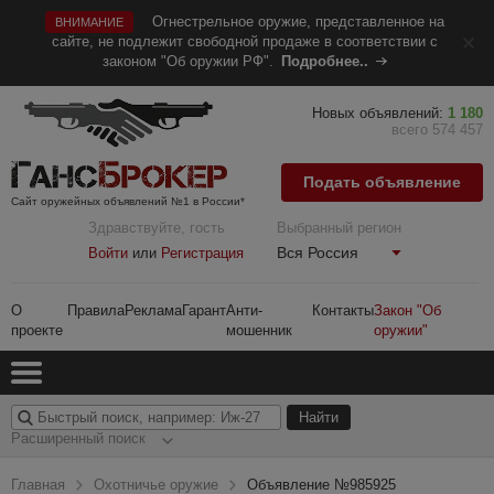
Огнестрельное оружие, представленное на
ВНИМАНИЕ
сайте, не подлежит свободной продаже в соответствии с
законом "Об оружии РФ".
Подробнее..
Новых объявлений:
1 180
всего 574 457
Подать объявление
Сайт оружейных объявлений №1 в России*
Здравствуйте, гость
Выбранный регион
Вся Россия
Войти
или
Регистрация
О
Правила
Реклама
Гарант
Анти-
Контакты
Закон "Об
проекте
мошенник
оружии"
Расширенный поиск
Главная
Охотничье оружие
Объявление №985925