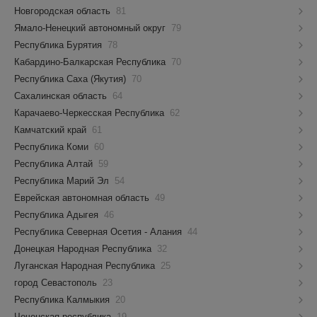
Новгородская область
81
Ямало-Ненецкий автономный округ
79
Республика Бурятия
78
Кабардино-Балкарская Республика
70
Республика Саха (Якутия)
70
Сахалинская область
64
Карачаево-Черкесская Республика
62
Камчатский край
61
Республика Коми
60
Республика Алтай
59
Республика Марий Эл
54
Еврейская автономная область
49
Республика Адыгея
46
Республика Северная Осетия - Алания
44
Донецкая Народная Республика
32
Луганская Народная Республика
25
город Севастополь
23
Республика Калмыкия
20
Чеченская республика
19