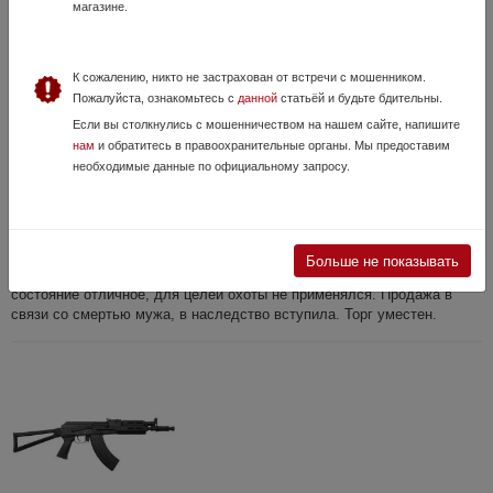
магазине.
К сожалению, никто не застрахован от встречи с мошенником.
Пожалуйста, ознакомьтесь с
данной
статьёй и будьте бдительны.
Если вы столкнулись с мошенничеством на нашем сайте, напишите
нам
и обратитесь в правоохранительные органы. Мы предоставим
необходимые данные по официальному запросу.
ИЖ-18МН, кл.308 win
29 Июня, в 17:36
26 000 руб.
Воронежская область, Воронеж
Больше не показывать
Оружие ИЖ-18МН, кл. 308 win (7,62х54), №031806537, 2003г.в,
состояние отличное, для целей охоты не применялся. Продажа в
связи со смертью мужа, в наследство вступила. Торг уместен.