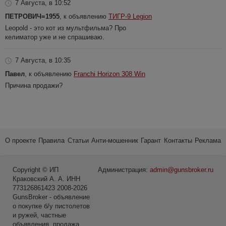
7 Августа, в 10:52
ПЕТРОВИЧ=1955
, к объявлению
ТИГР-9 Legion
Leopold - это кот из мультфильма? Про
келиматор уже и не спрашиваю.
7 Августа, в 10:35
Павел
, к объявлению
Franchi Horizon 308 Win
Причина продажи?
О проекте
Правила
Статьи
Анти-мошенник
Гарант
Контакты
Реклама
Copyright © ИП
Администрация:
admin@gunsbroker.ru
Краковский А. А. ИНН
773126861423 2008-2026
GunsBroker - объявление
о покупке б/у пистолетов
и ружей, частные
объявления, продажа