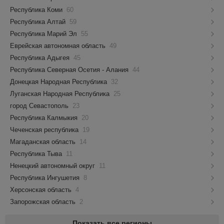
Республика Коми
60
Республика Алтай
59
Республика Марий Эл
55
Еврейская автономная область
49
Республика Адыгея
45
Республика Северная Осетия - Алания
44
Донецкая Народная Республика
32
Луганская Народная Республика
25
город Севастополь
23
Республика Калмыкия
20
Чеченская республика
19
Магаданская область
14
Республика Тыва
11
Ненецкий автономный округ
11
Республика Ингушетия
8
Херсонская область
4
Запорожская область
2
Показать все регионы