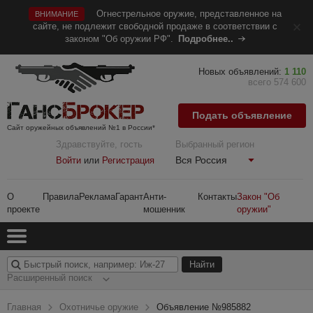
Огнестрельное оружие, представленное на
ВНИМАНИЕ
сайте, не подлежит свободной продаже в соответствии с
законом "Об оружии РФ".
Подробнее..
Новых объявлений:
1 110
всего 574 600
Подать объявление
Сайт оружейных объявлений №1 в России*
Здравствуйте, гость
Выбранный регион
Вся Россия
Войти
или
Регистрация
О
Правила
Реклама
Гарант
Анти-
Контакты
Закон "Об
проекте
мошенник
оружии"
Расширенный поиск
Главная
Охотничье оружие
Объявление №985882