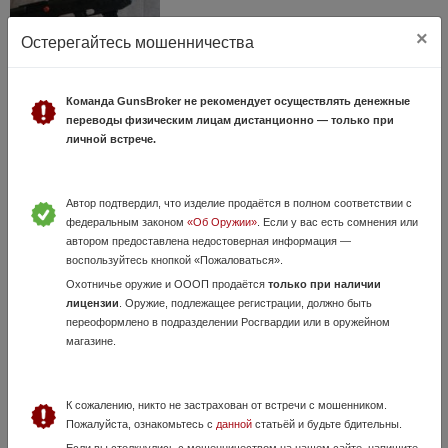
×
Остерегайтесь мошенничества
KRAL Compact
Команда GunsBroker не рекомендует осуществлять денежные
25 Июля, в 01:57
переводы физическим лицам дистанционно — только при
личной встрече.
80 000 руб.
Москва, Москва
Состояние нового, только пристрелка (притирка деталей) на
стрельбище около 50 выстрелов. Длина ружья 80см. (минимально
Автор подтвердил, что изделие продаётся в полном соответствии с
допустимая) из которых ствол целых 66см. благодаря компоновки
федеральным законом
«Об Оружии»
. Если у вас есть сомнения или
булл-пап. Установлена ...
автором предоставлена недостоверная информация —
воспользуйтесь кнопкой «Пожаловаться».
Охотничье оружие и ОООП продаётся
только при наличии
лицензии
. Оружие, подлежащее регистрации, должно быть
переоформлено в подразделении Росгвардии или в оружейном
магазине.
К сожалению, никто не застрахован от встречи с мошенником.
Пожалуйста, ознакомьтесь с
данной
статьёй и будьте бдительны.
Тигр СОК-5. Сб-01 7,62х54R