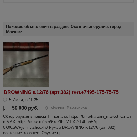
Похожие объявления в разделе Охотничье оружие, город
Москва:
BROWNING к.12/76 (арт.082) тел.+7495-175-75-75
5 Июля, в 11:25
59 000 руб.
Москва, Раменское
Обзор оружия в нашем ТГ- канале: https://t.me/karabin_market Канал
в МАХ: https://max.ru/join/6xdZfb-LVT9GYT4FnnEAj-
0K0CuWRjsHnLtsIiocxh0 Ружьё BROWNING к.12/76 (арт.082),
состояние хорошее. Оружие пр...