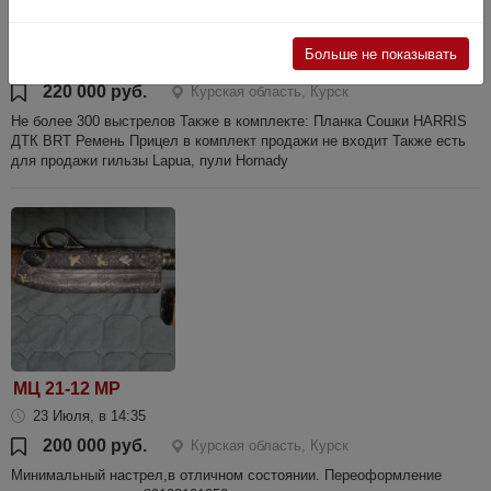
Mauser M18
Больше не показывать
4 Июня, в 19:02
220 000 руб.
Курская область, Курск
Не более 300 выстрелов Также в комплекте: Планка Сошки HARRIS
ДТК BRT Ремень Прицел в комплект продажи не входит Также есть
для продажи гильзы Lapua, пули Hornady
МЦ 21-12 МР
23 Июля, в 14:35
200 000 руб.
Курская область, Курск
Минимальный настрел,в отличном состоянии. Переоформление