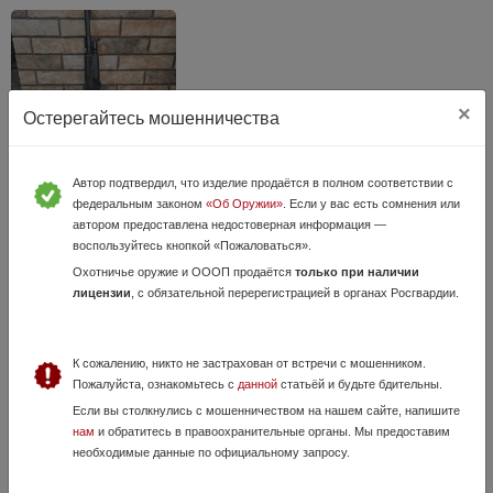
×
Остерегайтесь мошенничества
Автор подтвердил, что изделие продаётся в полном соответствии с
Сайга 12 К
федеральным законом
«Об Оружии»
. Если у вас есть сомнения или
1 Августа, в 11:22
автором предоставлена недостоверная информация —
воспользуйтесь кнопкой «Пожаловаться».
65 000 руб.
Курская область, Щигры
Охотничье оружие и ОООП продаётся
только при наличии
сайга 12 к, новое сделано 10 выстрелов ,с этим прикладом цена 70
лицензии
, с обязательной перерегистрацией в органах Росгвардии.
т.р.
К сожалению, никто не застрахован от встречи с мошенником.
Пожалуйста, ознакомьтесь с
данной
статьёй и будьте бдительны.
Если вы столкнулись с мошенничеством на нашем сайте, напишите
нам
и обратитесь в правоохранительные органы. Мы предоставим
необходимые данные по официальному запросу.