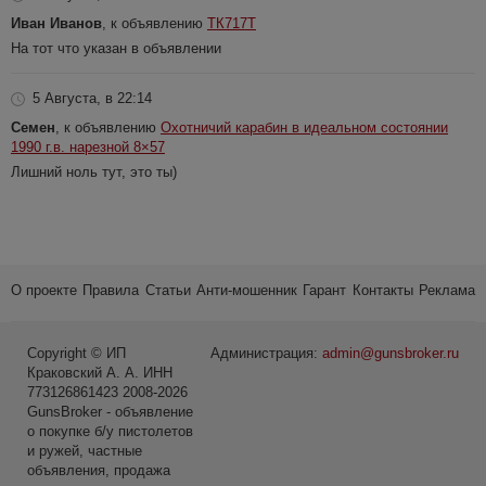
Иван Иванов
, к объявлению
ТК717Т
На тот что указан в объявлении
5 Августа, в 22:14
Семен
, к объявлению
Охотничий карабин в идеальном состоянии
1990 г.в. нарезной 8×57
Лишний ноль тут, это ты)
О проекте
Правила
Статьи
Анти-мошенник
Гарант
Контакты
Реклама
Copyright © ИП
Администрация:
admin@gunsbroker.ru
Краковский А. А. ИНН
773126861423 2008-2026
GunsBroker - объявление
о покупке б/у пистолетов
и ружей, частные
объявления, продажа