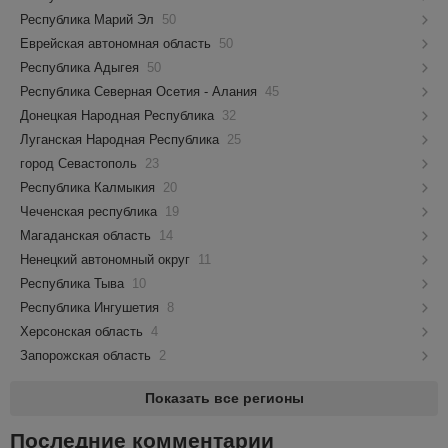
Республика Марий Эл
50
Еврейская автономная область
50
Республика Адыгея
50
Республика Северная Осетия - Алания
45
Донецкая Народная Республика
32
Луганская Народная Республика
25
город Севастополь
23
Республика Калмыкия
20
Чеченская республика
19
Магаданская область
14
Ненецкий автономный округ
11
Республика Тыва
10
Республика Ингушетия
8
Херсонская область
4
Запорожская область
2
Показать все регионы
Последние комментарии