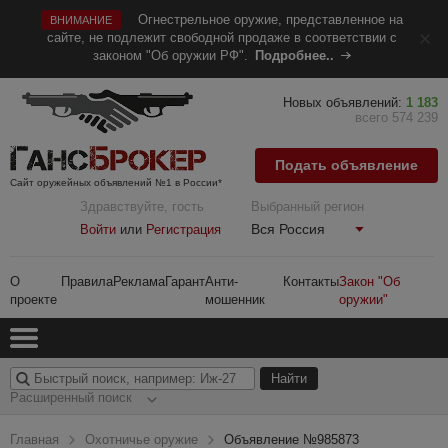
Огнестрельное оружие, представленное на
ВНИМАНИЕ
сайте, не подлежит свободной продаже в соответствии с
законом "Об оружии РФ".
Подробнее..
Новых объявлений:
1 183
всего 574 239
Подать объявление
Сайт оружейных объявлений №1 в России*
Здравствуйте, гость
Выбранный регион
Вся Россия
Войти
или
Регистрация
О
Правила
Реклама
Гарант
Анти-
Контакты
Закон "Об
проекте
мошенник
оружии"
Расширенный поиск
Главная
Охотничье оружие
Объявление №985873