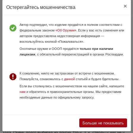
×
Остерегайтесь мошенничества
Sauer 8 Зауер Зауэр
9 Июня, в 08:07
15 000 руб.
Волгоградская область
Автор подтвердил, что изделие продаётся в полном соответствии с
федеральным законом
«Об Оружии»
. Если у вас есть сомнения или
Sauer 8 (Зауер), калибр 16х70, 1947г/в, шатов нет, сыпь в стволах на
автором предоставлена недостоверная информация —
бой не влияет
воспользуйтесь кнопкой «Пожаловаться».
Охотничье оружие и ОООП продаётся
только при наличии
лицензии
, с обязательной перерегистрацией в органах Росгвардии.
К сожалению, никто не застрахован от встречи с мошенником.
Пожалуйста, ознакомьтесь с
данной
статьёй и будьте бдительны.
Если вы столкнулись с мошенничеством на нашем сайте, напишите
нам
и обратитесь в правоохранительные органы. Мы предоставим
необходимые данные по официальному запросу.
МР 155
3 Июля, в 14:08
35 000 руб.
Волгоградская область, Волгоград
Продаю ружье в очень хорошем состоянии. Было в одних руках.
Больше не показывать
Оружие выпущено в январе 2021 года, куплено мною в марте 2021
года. Очень долго выбирал из других 155-х, т. к. стволы у них не у