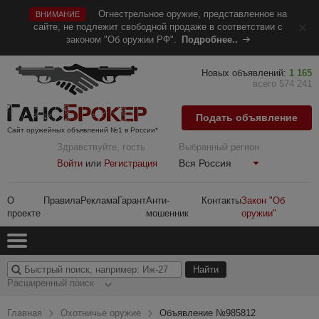
Огнестрельное оружие, представленное на
ВНИМАНИЕ
сайте, не подлежит свободной продаже в соответствии с
законом "Об оружии РФ".
Подробнее..
Новых объявлений:
1 165
всего 574 241
Подать объявление
Сайт оружейных объявлений №1 в России*
Здравствуйте, гость
Выбранный регион
Вся Россия
Войти
или
Регистрация
О
Правила
Реклама
Гарант
Анти-
Контакты
Закон "Об
проекте
мошенник
оружии"
Расширенный поиск
Главная
Охотничье оружие
Объявление №985812