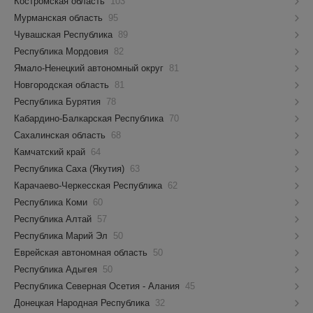
Костромская область
103
Мурманская область
95
Чувашская Республика
89
Республика Мордовия
82
Ямало-Ненецкий автономный округ
81
Новгородская область
81
Республика Бурятия
78
Кабардино-Балкарская Республика
70
Сахалинская область
68
Камчатский край
64
Республика Саха (Якутия)
63
Карачаево-Черкесская Республика
62
Республика Коми
60
Республика Алтай
57
Республика Марий Эл
50
Еврейская автономная область
50
Республика Адыгея
50
Республика Северная Осетия - Алания
45
Донецкая Народная Республика
32