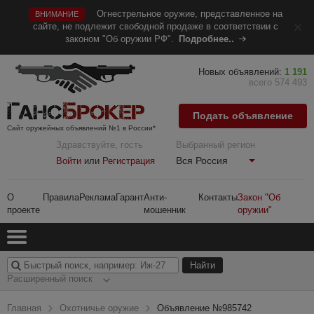
Огнестрельное оружие, представленное на
ВНИМАНИЕ
сайте, не подлежит свободной продаже в соответствии с
законом "Об оружии РФ".
Подробнее..
Новых объявлений:
1 191
всего 574 493
Подать объявление
Сайт оружейных объявлений №1 в России*
Здравствуйте, гость
Выбранный регион
Вся Россия
Войти
или
Регистрация
О
Правила
Реклама
Гарант
Анти-
Контакты
Закон "Об
проекте
мошенник
оружии"
Расширенный поиск
Главная
Охотничье оружие
Объявление №985742