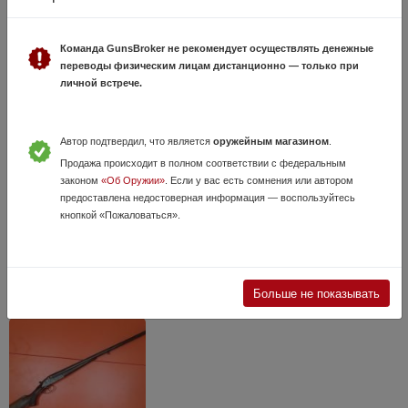
Команда GunsBroker не рекомендует осуществлять денежные
переводы физическим лицам дистанционно — только при
личной встрече.
Автор подтвердил, что является
оружейным магазином
.
HUGLU RENOVA BLACK кал. 12/76 (НОВЫЙ)
Продажа происходит в полном соответствии с федеральным
30 Июля, в 14:52
законом
«Об Оружии»
. Если у вас есть сомнения или автором
предоставлена недостоверная информация — воспользуйтесь
67 000 руб.
Краснодарский край, Майкоп
кнопкой «Пожаловаться».
Модель оружия – HUGLU RENOVA BLACK,калибр оружия–12/76,
принцип действия - инерционное, 5 сменные насадки, длина ствола –
760мм, ёмкость магазина 4+1, вес оружия без патронов - 3150г,
проставки для прикл...
Больше не показывать