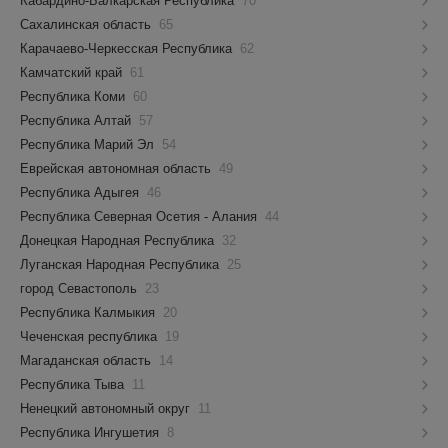
Кабардино-Балкарская Республика
70
Сахалинская область
65
Карачаево-Черкесская Республика
62
Камчатский край
61
Республика Коми
60
Республика Алтай
57
Республика Марий Эл
54
Еврейская автономная область
49
Республика Адыгея
46
Республика Северная Осетия - Алания
44
Донецкая Народная Республика
32
Луганская Народная Республика
25
город Севастополь
23
Республика Калмыкия
20
Чеченская республика
19
Магаданская область
14
Республика Тыва
11
Ненецкий автономный округ
11
Республика Ингушетия
8