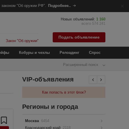
 законом "Об оружии РФ".
Подробнее..
Новых объявлений:
1 160
всего 574 241
Подать объявление
Закон "Об оружии"
ейфы
Кобуры и чехлы
Релоадинг
Спрос
Расширенный поиск
VIP-объявления
Как попасть в этот блок?
Регионы и города
Москва
6454
Краснодарский край
2118