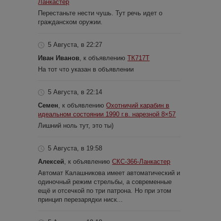
Ланкастер
Перестаньте нести чушь. Тут речь идет о
гражданском оружии.
5 Августа, в 22:27
Иван Иванов
, к объявлению
ТК717Т
На тот что указан в объявлении
5 Августа, в 22:14
Семен
, к объявлению
Охотничий карабин в
идеальном состоянии 1990 г.в. нарезной 8×57
Лишний ноль тут, это ты)
5 Августа, в 19:58
Алексей
, к объявлению
СКС-366-Ланкастер
Автомат Калашникова имеет автоматический и
одиночный режим стрельбы, а современные
ещё и отсечкой по три патрона. Но при этом
принцип перезарядки ниск...