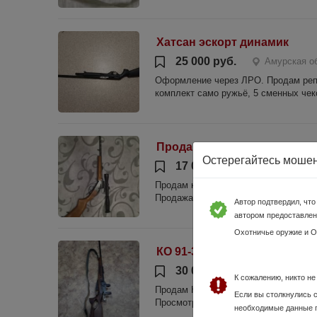
Хатсан эскорт динамик
25 000 руб.
Амурская о
Оформление через ЛРО. Продам репли
комплект само ружьё, 5 сменных чеко
Продам мр 18 мн 7.62*54
Остерегайтесь моше
17 000 руб.
Амурская об
Продам карабин покупался новым 5 л
Продажа по лицензии.
Автор подтвердил, чт
автором предоставлен
Охотничье оружие и 
КО 91-30 Винтовка Мосина
30 000 руб.
Амурская об
К сожалению, никто н
Продам КО 91-30 Винтовка Мосина в 
Если вы столкнулись 
Просмотр только с лицензией на рук
необходимые данные 