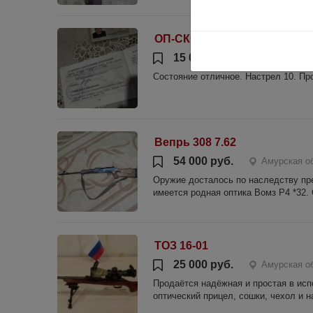
ОП-СКС
15 000 руб.
Амурская о
Состояние отличное. Настрел 10. Про
Вепрь 308 7.62
54 000 руб.
Амурская о
Оружие досталось по наследству пре
имеется родная оптика Вомз Р4 *32. С
ТОЗ 16-01
25 000 руб.
Амурская о
Продаётся надёжная и простая в исп
оптический прицел, сошки, чехол и 