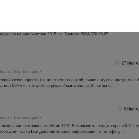
13 Мая,
бласть, Благовещенск
дажа за ненадобностью.2015 г.в. Звоните 8924-676-95-05
27 Июля,
бласть, Благовещенск
жний хозяин просто так не стрелял по этой причине думаю настрел не 
твол 590 мм., отстрел на руках 2 магазина на 10 патронов. ...
8 Июля,
бласть, Благовещенск
ользовании винтовка семейства ТОЗ. В стоимость входит хороший 12х к
набор для чистки.Вся дополнительная информация по телефону...