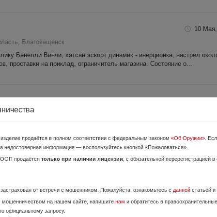
10 Мая,
бласть, Благовещенск
ку Бенелли Винчи, хатсан эскорт динамик - инерционка, настрел около
в, проставки на приклад, ограничитель магазина. Состояние о...
27 Июня,
нничества
ласть, п. Прогресс
ет назад промер калибра 7.62. Настрел не большой. Оптика не продаётс
о изделие продаётся в полном соответствии с федеральным законом
«Об Оружии»
. Ес
а недостоверная информация — воспользуйтесь кнопкой «Пожаловаться».
ОООП продаётся
только при наличии лицензии
, с обязательной перерегистрацией в
5 Июня,
ласть, Зея
е застрахован от встречи с мошенником. Пожалуйста, ознакомьтесь с
данной
статьёй и
хорошем состоянии. Установлено ортопедическое ложе, кронштейн под о
с мошенничеством на нашем сайте, напишите
нам
и обратитесь в правоохранительны
ах. 89246844957
по официальному запросу.