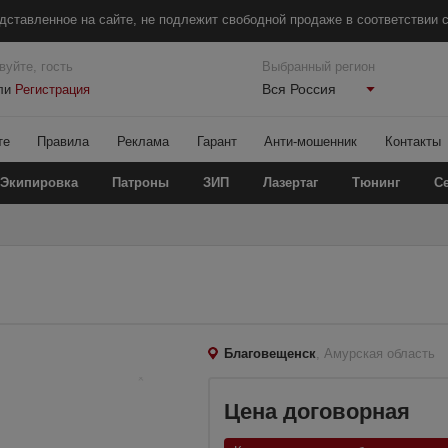
дставленное на сайте, не подлежит свободной продаже в соответствии с
вуйте, гость
Выбранный регион
Вся Россия
ли
Регистрация
те
Правила
Реклама
Гарант
Анти-мошенник
Контакты
Экипировка
Патроны
ЗИП
Лазертаг
Тюнинг
С
Благовещенск
, Амурская область
Цена договорная