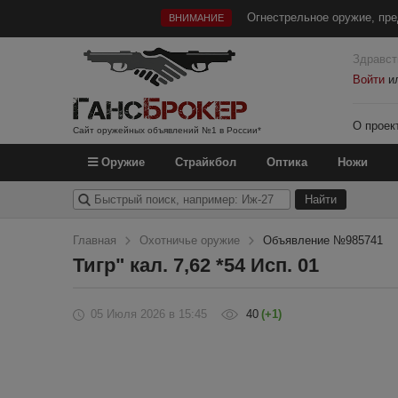
Огнестрельное оружие, пре
ВНИМАНИЕ
Здравст
Войти
и
О проек
Сайт оружейных объявлений №1 в России*
Оружие
Страйкбол
Оптика
Ножи
Главная
Охотничье оружие
Объявление №985741
Тигр" кал. 7,62 *54 Исп. 01
05 Июля 2026
в 15:45
40
(+1)