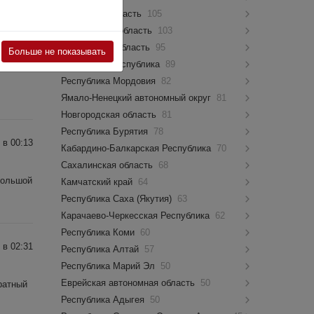
Псковская область
105
Костромская область
103
 в 07:53
Мурманская область
95
Больше не показывать
Чувашская Республика
89
Республика Мордовия
82
Ямало-Ненецкий автономный округ
81
Новгородская область
81
Республика Бурятия
78
 в 00:13
Кабардино-Балкарская Республика
70
Сахалинская область
68
большой
Камчатский край
64
Республика Саха (Якутия)
63
Карачаево-Черкесская Республика
62
Республика Коми
60
 в 02:31
Республика Алтай
57
Республика Марий Эл
50
Еврейская автономная область
50
ратный
Республика Адыгея
50