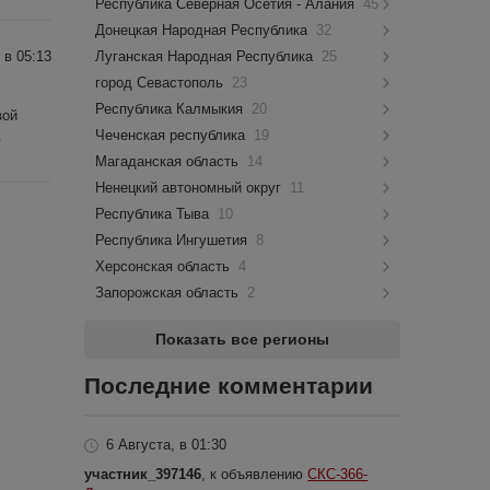
Республика Северная Осетия - Алания
45
Донецкая Народная Республика
32
Луганская Народная Республика
25
 в 05:13
город Севастополь
23
Республика Калмыкия
20
вой
Чеченская республика
19
.
Магаданская область
14
Ненецкий автономный округ
11
Республика Тыва
10
Республика Ингушетия
8
Херсонская область
4
Запорожская область
2
Показать все регионы
Последние комментарии
6 Августа, в 01:30
участник_397146
, к объявлению
СКС-366-