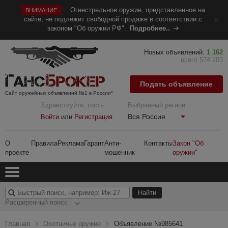
Огнестрельное оружие, представленное на
ВНИМАНИЕ
сайте, не подлежит свободной продаже в соответствии с
законом "Об оружии РФ".
Подробнее..
Новых объявлений:
1 162
всего 574 283
Подать объявление
Сайт оружейных объявлений №1 в России*
Здравствуйте, гость
Выбранный регион
Вся Россия
Войти
или
Регистрация
О
Правила
Реклама
Гарант
Анти-
Контакты
Закон "Об
проекте
мошенник
оружии"
Расширенный поиск
Главная
Охотничье оружие
Объявление №985641