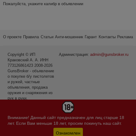
Пожалуйста, укажите калибр в объявлении
О проекте
Правила
Статьи
Анти-мошенник
Гарант
Контакты
Реклама
Copyright © ИП
Администрация:
admin@gunsbroker.ru
Краковский А. А. ИНН
773126861423 2008-2026
GunsBroker - объявление
о покупке б/у пистолетов
и ружей, частные
объявления, продажа
оружия и снаряжения из
рук в руки.
* Первое место среди
сайтов в категории Охота
Внимание! Данный сайт предназначен для лиц старше 18
и рыбалка по данным
лет. Если Вам меньше 18 лет, просим покинуть наш сайт.
Яндекс.Радар за
февраль 2019-го года.
Ознакомлен