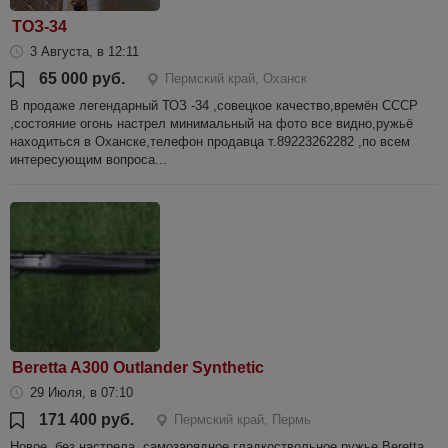
ТОЗ-34
3 Августа, в 12:11
65 000 руб.
Пермский край, Оханск
В продаже легендарный ТОЗ -34 ,совецкое качество,времён СССР
,состояние огонь настрел минимальный на фото все видно,ружьё
находиться в Оханске,телефон продавца т.89223262282 ,по всем
интересующим вопроса...
Beretta A300 Outlander Synthetic
29 Июля, в 07:10
171 400 руб.
Пермский край, Пермь
Новое, без настрела, самозарядное гладкоствольное ружье Beretta