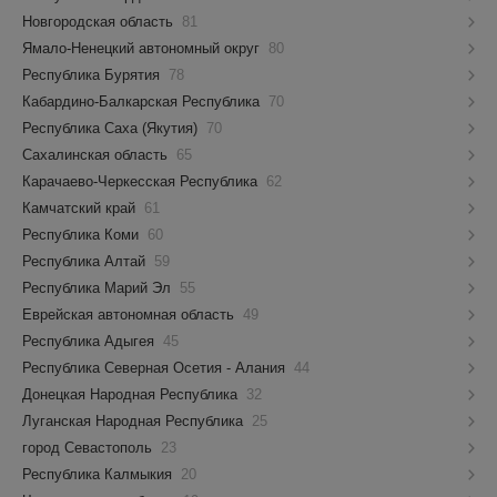
Новгородская область
81
Ямало-Ненецкий автономный округ
80
Республика Бурятия
78
Кабардино-Балкарская Республика
70
Республика Саха (Якутия)
70
Сахалинская область
65
Карачаево-Черкесская Республика
62
Камчатский край
61
Республика Коми
60
Республика Алтай
59
Республика Марий Эл
55
Еврейская автономная область
49
Республика Адыгея
45
Республика Северная Осетия - Алания
44
Донецкая Народная Республика
32
Луганская Народная Республика
25
город Севастополь
23
Республика Калмыкия
20