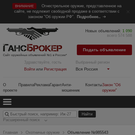
Огнестрельное оружие, представленное на
ВНИМАНИЕ
сайте, не подлежит свободной продаже в соответствии с
законом "Об оружии РФ".
Подробнее..
Новых объявлений:
1 090
всего 574 588
Подать объявление
Сайт оружейных объявлений №1 в России*
Здравствуйте, гость
Выбранный регион
Вся Россия
Войти
или
Регистрация
О
Правила
Реклама
Гарант
Анти-
Контакты
Закон "Об
проекте
мошенник
оружии"
Расширенный поиск
Главная
Охотничье оружие
Объявление №985543