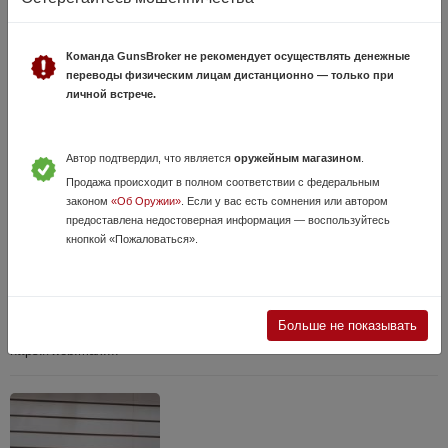
б.у. оружия
Команда GunsBroker не рекомендует осуществлять денежные
переводы физическим лицам дистанционно — только при
личной встрече.
Автор подтвердил, что является
оружейным магазином
.
Продажа происходит в полном соответствии с федеральным
законом
«Об Оружии»
. Если у вас есть сомнения или автором
CZ 550
предоставлена недостоверная информация — воспользуйтесь
кнопкой «Пожаловаться».
19 Июля, в 09:16
180 000 руб.
Краснодарский край, АНАПА (Город)
CZ 550 кал 308Win. Состояние нового. Только контрольный отстрел.
Прицел Meopta Artemis 7x50 в комплекте. Цена 180 000 руб.
Больше не показывать
Находится в маг. Охотник г. Анапа ул. Объездная 1 Мы в Мах :
https://web.max....