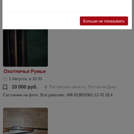
Длинна ствола 560мм твист 11, покрытие ствола и ресивера Церакот.
Продается только ко...
Больше не показывать
Охотничье Ружье
1 Августа, в 10:33
10 000 руб.
Ростовская область, Ростов-на-Дону
Состояние на фото. Всё работает. ИЖ-819833361 12-70 18,4