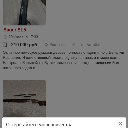
Sauer SL5
29 Июля, в 17:33
210 000 руб.
Ростовская область, Батайск
Отличное немецкое ружье,в дереве,полностью идентично с Бенелли
Рафаелло Я единственный владелец,покупал новым в мире охоты.
Настрел небольшой,требуется замена тыльника,в помещении был
потоп,пострадал с...
×
Остерегайтесь мошенничества
Antonio Zolli комбинированное