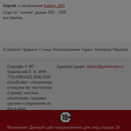
Сергей
, к объявлению
Беркут 2М1
Судя по "личине" думаю 500 - 1000
выстрелов...
О проекте
Правила
Статьи
Анти-мошенник
Гарант
Контакты
Реклама
Copyright © ИП
Администрация:
admin@gunsbroker.ru
Краковский А. А. ИНН
773126861423 2008-2026
GunsBroker - объявление
о покупке б/у пистолетов
и ружей, частные
объявления, продажа
оружия и снаряжения из
рук в руки.
* Первое место среди
сайтов в категории Охота
Внимание! Данный сайт предназначен для лиц старше 18
и рыбалка по данным