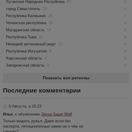
Луганская Народная Республика
25
город Севастополь
23
Республика Калмыкия
20
Чеченская республика
19
Магаданская область
14
Республика Тыва
11
Ненецкий автономный округ
11
Республика Ингушетия
8
Херсонская область
4
Запорожская область
2
Показать все регионы
Последние комментарии
6 Августа, в 20:23
Илья
, к объявлению
Зауэр Sauer Wolf
Только модель ружья. Даже если без
паспорта, пятишпилечные замки ни о чём не
говорят?