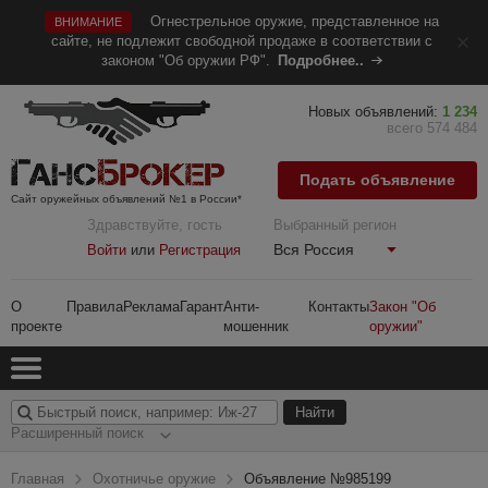
Огнестрельное оружие, представленное на
ВНИМАНИЕ
сайте, не подлежит свободной продаже в соответствии с
законом "Об оружии РФ".
Подробнее..
Новых объявлений:
1 234
всего 574 484
Подать объявление
Сайт оружейных объявлений №1 в России*
Здравствуйте, гость
Выбранный регион
Вся Россия
Войти
или
Регистрация
О
Правила
Реклама
Гарант
Анти-
Контакты
Закон "Об
проекте
мошенник
оружии"
Расширенный поиск
Главная
Охотничье оружие
Объявление №985199