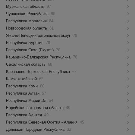
Мурманская область
97
Чувашская Республика
90
Республика Мордовия
84
Новгородская область
81
Ямало-Ненецкий автономный округ
79
Республика Бурятия
78
Республика Саха (Якутия)
70
Кабардино-Балкарская Республика
70
Сахалинская область
68
Карачаево-Черкесская Республика
62
Камчатский край
62
Республика Коми
60
Республика Алтай
57
Республика Марий Эл
54
Еврейская автономная область
49
Республика Адыгея
49
Республика Северная Осетия - Алания
45
Донецкая Народная Республика
32