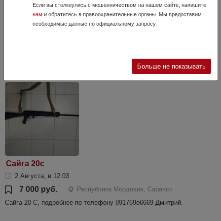
Если вы столкнулись с мошенничеством на нашем сайте, напишите
22 Июня, в 11:36
нам
и обратитесь в правоохранительные органы. Мы предоставим
25 000 руб.
Республика Мордовия, Саранск
необходимые данные по официальному запросу.
ТОЗ-106.Так называемый "смерть председателя".В идеальном
состоянии.Самое компактное огнестрельное охотничье
оружие,которым можно владеть по закону РФ. Без "настрела".Ствол-
зеркало.Ни...
Больше не показывать
Сайга 20с
2 Августа, в 12:03
7 000 руб.
Республика Мордовия, Саранск
Сайга 20 С, подробнее по телефону 891769о6669 Дмитрий.