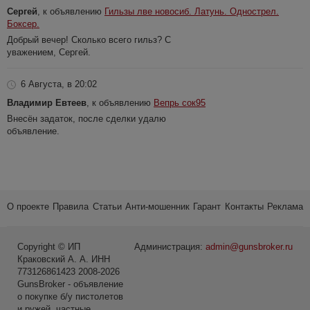
Сергей
, к объявлению
Гильзы лве новосиб. Латунь. Однострел.
Боксер.
Добрый вечер! Сколько всего гильз? С
уважением, Сергей.
6 Августа, в 20:02
Владимир Евтеев
, к объявлению
Вепрь сок95
Внесён задаток, после сделки удалю
объявление.
О проекте
Правила
Статьи
Анти-мошенник
Гарант
Контакты
Реклама
Copyright © ИП
Администрация:
admin@gunsbroker.ru
Краковский А. А. ИНН
773126861423 2008-2026
GunsBroker - объявление
о покупке б/у пистолетов
и ружей, частные