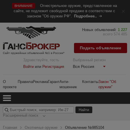
Огнестрельное оружие, представленное на
ВНИМАНИЕ
сайте, не подлежит свободной продаже в соответствии с
законом "Об оружии РФ".
Подробнее..
Новых объявлений:
1 227
всего 574 485
Подать объявление
Сайт оружейных объявлений №1 в России*
Здравствуйте, гость
Выбранный регион
Вся Россия
Войти
или
Регистрация
О
Правила
Реклама
Гарант
Анти-
Контакты
Закон "Об
проекте
мошенник
оружии"
Расширенный поиск
Главная
Охотничье оружие
Объявление №985104