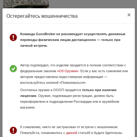
×
Остерегайтесь мошенничества
Команда GunsBroker не рекомендует осуществлять денежные
Mossberg 500 MilS
переводы физическим лицам дистанционно — только при
11 Июля, в 10:47
личной встрече.
80 000 руб.
Республика Мордовия, Саранск
Продам Mossberg 500 MILS.Собственно в представлении не
нуждается.Военная версия гражданского 500го.Без
Автор подтвердил, что изделие продаётся в полном соответствии с
настрела.Пистолетная рукоятка в комлекте.
федеральным законом
«Об Оружии»
. Если у вас есть сомнения или
автором предоставлена недостоверная информация —
воспользуйтесь кнопкой «Пожаловаться».
Охотничье оружие и ОООП продаётся
только при наличии
лицензии
. Оружие, подлежащее регистрации, должно быть
переоформлено в подразделении Росгвардии или в оружейном
магазине.
К сожалению, никто не застрахован от встречи с мошенником.
Пожалуйста, ознакомьтесь с
данной
статьёй и будьте бдительны.
ТОЗ-106,кал.20 (новый) +79272752000