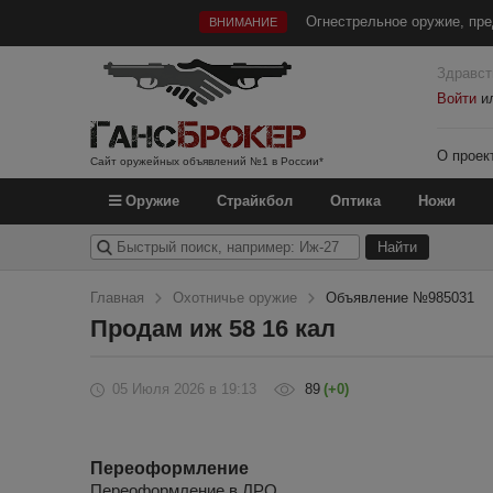
Огнестрельное оружие, пре
ВНИМАНИЕ
Здравст
Войти
и
О проек
Сайт оружейных объявлений №1 в России*
Оружие
Страйкбол
Оптика
Ножи
Главная
Охотничье оружие
Объявление №985031
Продам иж 58 16 кал
05 Июля 2026
в 19:13
89
(+0)
Переоформление
Переоформление в ЛРО