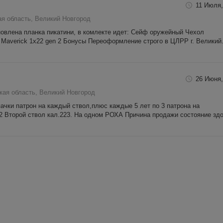
11 Июля,
ая область, Великий Новгород
новлена планка пикатини, в комлекте идет: Сейф оружейный Чехол
 Maverick 1х22 gen 2 Бонусы Переоформление строго в ЦЛРР г. Великий.
26 Июня,
кая область, Великий Новгород
пачки патрон на каждый ствол,плюс каждые 5 лет по 3 патрона на
2 Второй ствол кал.223. На одном РОХА Причина продажи состояние здо.