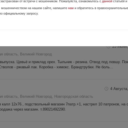
е застрахован от встречи с мошенником. Пожалуйста, ознакомьтесь с
данной
статьёй и
28 Мая,
с мошенничеством на нашем сайте, напишите
нам
и обратитесь в правоохранительны
кая область, Нижний Новгород
по официальному запросу.
25 Июня,
ая область, Великий Новгород
ыпуска. Цевьё и приклад орех. Тыльник - резина. Отвод под левшу. По
Стволов - ржавый лак. Коробка - химокс. Брандтрубки. Не боль...
4 Августа,
я область, Великий Новгород, Новгородская область
калл 12х76., подствольный магазин 7патр.+1, настрел 10 патронов, на 
родажа через магазин. т.89021492290.