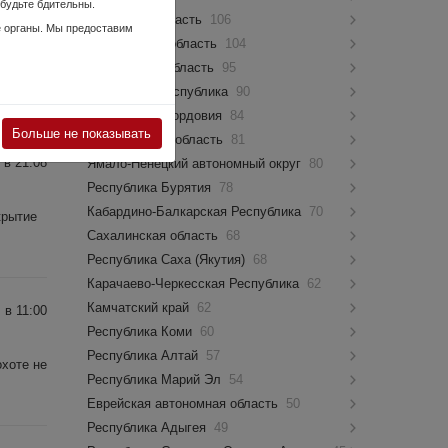
 будьте бдительны.
 в 11:43
Псковская область
106
е органы. Мы предоставим
Костромская область
104
Мурманская область
95
Чувашская Республика
90
Республика Мордовия
84
Больше не показывать
Новгородская область
81
 в 21:08
Ямало-Ненецкий автономный округ
80
Республика Бурятия
78
Кабардино-Балкарская Республика
70
крытие
Сахалинская область
68
Республика Саха (Якутия)
68
Карачаево-Черкесская Республика
62
Камчатский край
62
 в 11:00
Республика Коми
60
Республика Алтай
57
охоте не
Республика Марий Эл
54
Еврейская автономная область
50
Республика Адыгея
49