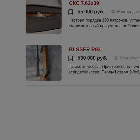
СКС 7.62х39
55 000 руб.
Новгородск
Настрел порядка 100 патронов, уста
Коллиматорный прицел Vector Optics
BLSSER R93
530 000 руб.
Новгородс
На охоте не был. Пристрелка по пол
освидетельство. Первый ствол 9,3х6