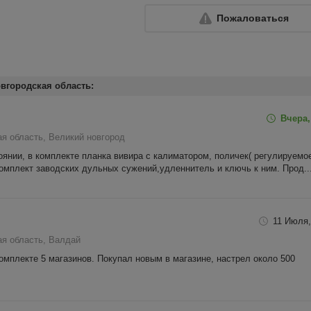
Пожаловаться
вгородская область:
Вчера,
я область, Великий новгород
янии, в комплекте планка вивира с калиматором, поличек( регулируемо
комплект заводских дульных сужений,удленнитель и ключь к ним. Прод..
11 Июля,
ая область, Валдай
омплекте 5 магазинов. Покупал новым в магазине, настрел около 500