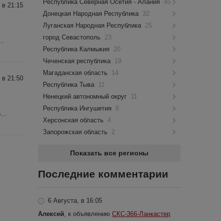
Республика Северная Осетия - Алания
45
 в 21:15
Донецкая Народная Республика
32
Луганская Народная Республика
25
город Севастополь
23
..
Республика Калмыкия
20
Чеченская республика
19
Магаданская область
14
 в 21:50
Республика Тыва
11
Ненецкий автономный округ
11
Республика Ингушетия
8
..
Херсонская область
4
Запорожская область
2
Показать все регионы
Последние комментарии
6 Августа, в 16:05
Алексей
, к объявлению
СКС-366-Ланкастер