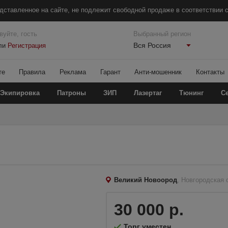
дставленное на сайте, не подлежит свободной продаже в соответствии с
вуйте, гость
Выбранный регион
Вся Россия
ли
Регистрация
те
Правила
Реклама
Гарант
Анти-мошенник
Контакты
Экипировка
Патроны
ЗИП
Лазертаг
Тюнинг
С
Великий Новоород
, Новгородская 
30 000 р.
Торг уместен