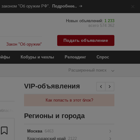
 законом "Об оружии РФ".
Подробнее..
Новых объявлений:
1 233
всего 574 362
Подать объявление
Закон "Об оружии"
ейфы
Кобуры и чехлы
Релоадинг
Спрос
Расширенный поиск
VIP-объявления
Как попасть в этот блок?
область
Регионы и города
Москва
6463
Краснодарский край
2122