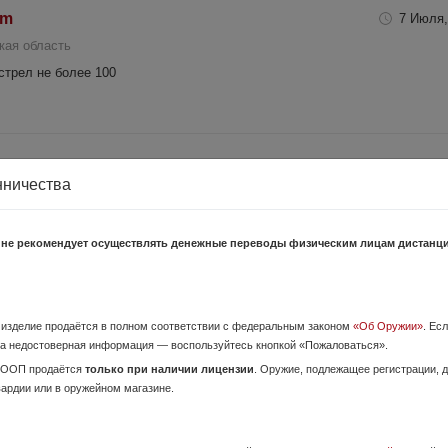
em
7 Июля,
кая область
стрел не более 100
31 Июля,
нничества
ая область, Великий Новгород
алибр 12/76,согласно закону РФ, осмотр в г. Великий Новгород. Ружьё
3,4 кг, произведено примерно 150 выстрелов. Ружье бьет хорошо, н...
 не рекомендует осуществлять денежные переводы физическим лицам дистанц
ый комплект
24 Июля,
о изделие продаётся в полном соответствии с федеральным законом
«Об Оружии»
. Ес
кая область, Великий Новгород
а недостоверная информация — воспользуйтесь кнопкой «Пожаловаться».
ый длинный Ствол 26”, твист 1:10, резьба 18х1. Настрел около 250 патро
ОООП продаётся
только при наличии лицензии
. Оружие, подлежащее регистрации,
З томпак и НПЗ экстра). Обкатка комплексная, холодная паста...
вардии или в оружейном магазине.