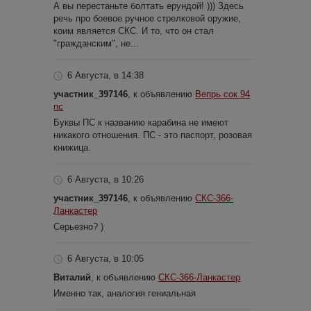
А вы перестаньте болтать ерундой! ))) Здесь
речь про боевое ручное стрелковой оружие,
коим является СКС. И то, что он стал
"гражданским", не...
6 Августа, в 14:38
участник_397146
, к объявлению
Вепрь сок 94
пс
Буквы ПС к названию карабина не имеют
никакого отношения. ПС - это паспорт, розовая
книжица.
6 Августа, в 10:26
участник_397146
, к объявлению
СКС-366-
Ланкастер
Серьезно? )
6 Августа, в 10:05
Виталий
, к объявлению
СКС-366-Ланкастер
Именно так, аналогия гениальная