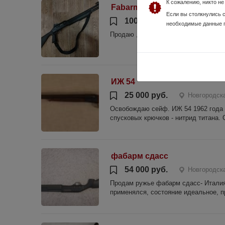
К сожалению, никто н
Fabarm sat 8 pro
Если вы столкнулись 
100 000 руб.
Новгородс
необходимые данные 
Продаю , состоянии идеал !
ИЖ 54
25 000 руб.
Новгородск
Освобождаю сейф. ИЖ 54 1962 года в
спусковых крючков - нитрид титана. 
фабарм сдасс
54 000 руб.
Новгородска
Продам ружье фабарм сдасс- Италия 
применялся, состояние идеальное, п