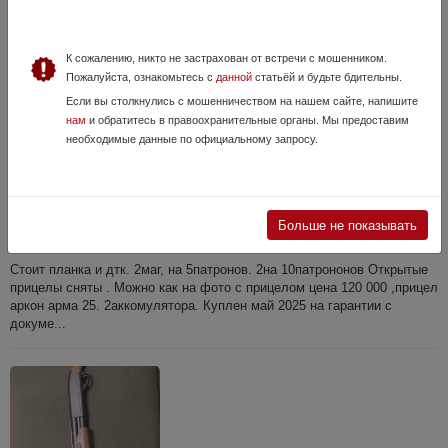
К сожалению, никто не застрахован от встречи с мошенником.
Пожалуйста, ознакомьтесь с
данной
статьёй и будьте бдительны.
Если вы столкнулись с мошенничеством на нашем сайте, напишите
нам
и обратитесь в правоохранительные органы. Мы предоставим
необходимые данные по официальному запросу.
Тоз 78-04м
5 Августа, в 11:25
Больше не показывать
60 000 руб.
Тамбовская область, Тамбов
Стоит планка и дтк. 2маг, на 5патронов. 2на 10патрононов Открытые
прицелы сняты . Можно как на фото с прицелом цена 120 000 ,прицел
аркон арма 25. 2аккомулятора. Куплен май 2025 на гарантии с
докуме...