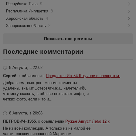
Республика Тыва
9
Республика Ингушетия
8
Херсонская область
4
Запорожская область
2
Показать все регионы
Последние комментарии
8 Августа, в 22:02
Сергей
, к объявлению
Продается Иж-54 Штучное с паспортом.
Добра всем, смотрю - многие комменты
удалены, значит ,,стервятники,, налетели☹️,
что могу сказать, в объяве нехватает инфы, и
четких фото, если и то и...
8 Августа, в 20:08
ПЕТРОВИЧ=1955
, к объявлению
Ружье Август Лебо 12 к
Не из всей коллекции. А только из из малой ее
части, санкционированной Мартином