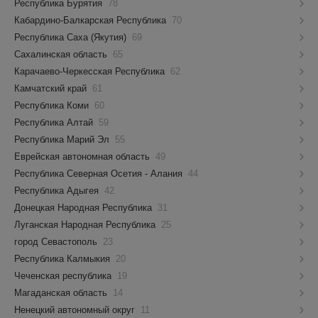
Республика Бурятия
78
Кабардино-Балкарская Республика
70
Республика Саха (Якутия)
69
Сахалинская область
65
Карачаево-Черкесская Республика
62
Камчатский край
61
Республика Коми
60
Республика Алтай
59
Республика Марий Эл
55
Еврейская автономная область
49
Республика Северная Осетия - Алания
44
Республика Адыгея
42
Донецкая Народная Республика
31
Луганская Народная Республика
25
город Севастополь
23
Республика Калмыкия
20
Чеченская республика
19
Магаданская область
14
Ненецкий автономный округ
11