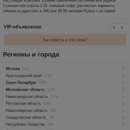
Настоящая классика .в очень приличном состояние.все родное .
Сужения оба ствола 1.25 .кожаный кофр .рассмотрю варианты
обмена на дриллинг в 308 или 30.06 калибре Ружье с историей
VIP-объявления
Как попасть в этот блок?
Регионы и города
Москва
6422
Краснодарский край
2110
Санкт-Петербург
1805
Московская область
1348
Нижегородская область
1244
Ростовская область
1148
Новосибирская область
980
Свердловская область
791
Республика Татарстан
688