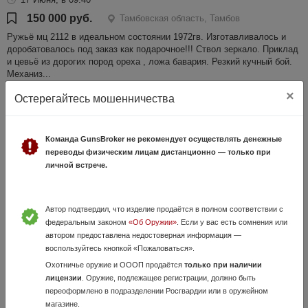
150 000 руб.
Тамбовская область, Тамбов
Ружьё мц 2112 в идеальном состоянии 1972гв. Изготавливалось и
доробатовалось под заказ как подарочное!!! Ствол зеркало. Приклад
и цевьё из дорогих пород ореха , ложа бавария. Резкий кучный бой.
Механиз...
×
Остерегайтесь мошенничества
Команда GunsBroker не рекомендует осуществлять денежные
переводы физическим лицам дистанционно — только при
личной встрече.
Автор подтвердил, что изделие продаётся в полном соответствии с
Продам Ружье РМБ-93 Рысь-Ф
федеральным законом
«Об Оружии»
. Если у вас есть сомнения или
4 Августа, в 09:31
автором предоставлена недостоверная информация —
воспользуйтесь кнопкой «Пожаловаться».
20 000 руб.
Тамбовская область, Тамбов
Охотничье оружие и ОООП продаётся
только при наличии
Продам ружье состояние на фото лежит без дела пробовал стрелять
лицензии
. Оружие, подлежащее регистрации, должно быть
один раз после покупки. Оформление через в ЛРО вТамбове.
переоформлено в подразделении Росгвардии или в оружейном
Звонить по телефону 89204955425 звоните на сообщения не отвечаю
магазине.