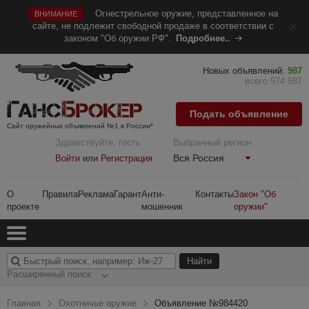
Огнестрельное оружие, представленное на
ВНИМАНИЕ
сайте, не подлежит свободной продаже в соответствии с
законом "Об оружии РФ".
Подробнее..
Новых объявлений:
987
всего 574 687
Подать объявление
Сайт оружейных объявлений №1 в России*
Здравствуйте, гость
Выбранный регион
Вся Россия
Войти
или
Регистрация
О
Правила
Реклама
Гарант
Анти-
Контакты
Закон "Об
проекте
мошенник
оружии"
Расширенный поиск
Главная
Охотничье оружие
Объявление №984420