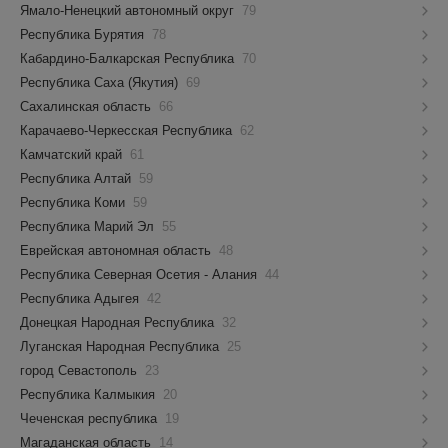
Ямало-Ненецкий автономный округ
79
Республика Бурятия
78
Кабардино-Балкарская Республика
70
Республика Саха (Якутия)
69
Сахалинская область
66
Карачаево-Черкесская Республика
62
Камчатский край
61
Республика Алтай
59
Республика Коми
59
Республика Марий Эл
55
Еврейская автономная область
48
Республика Северная Осетия - Алания
44
Республика Адыгея
42
Донецкая Народная Республика
32
Луганская Народная Республика
25
город Севастополь
23
Республика Калмыкия
20
Чеченская республика
19
Магаданская область
14