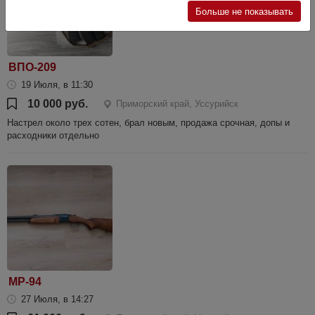
Больше не показывать
ВПО-209
19 Июля, в 11:30
10 000 руб.
Приморский край, Уссурийск
Настрел около трех сотен, брал новым, продажа срочная, допы и
расходники отдельно
МР-94
27 Июля, в 14:27