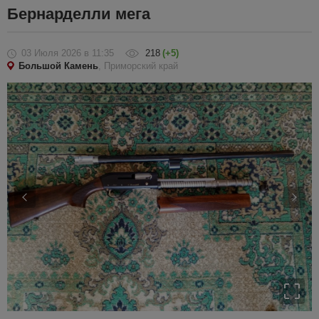
Бернарделли мега
03 Июля 2026
в 11:35
218
(+5)
Большой Камень
, Приморский край