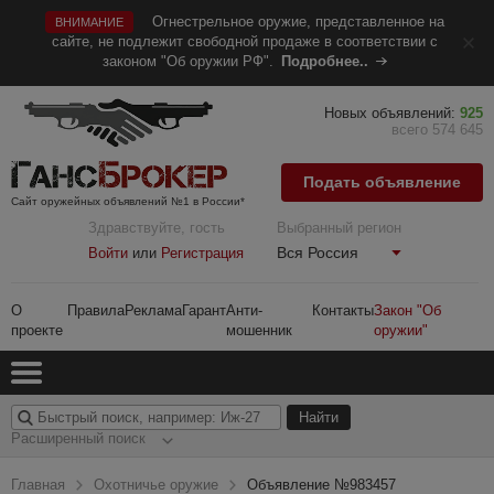
Огнестрельное оружие, представленное на
ВНИМАНИЕ
сайте, не подлежит свободной продаже в соответствии с
законом "Об оружии РФ".
Подробнее..
Новых объявлений:
925
всего 574 645
Подать объявление
Сайт оружейных объявлений №1 в России*
Здравствуйте, гость
Выбранный регион
Вся Россия
Войти
или
Регистрация
О
Правила
Реклама
Гарант
Анти-
Контакты
Закон "Об
проекте
мошенник
оружии"
Расширенный поиск
Главная
Охотничье оружие
Объявление №983457