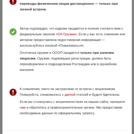
Browning Bar Zenit кал. 9.3-62. В отличном состоянии, продажа в
переводы физическим лицам дистанционно — только при
связи с ненадобностью.. Укомплектован загонником Zeiss Victory, на
личной встрече.
быстросъёмном креплении.
Автор подтвердил, что изделие продаётся в полном соответствии с
федеральным законом
«Об Оружии»
. Если у вас есть сомнения или
автором предоставлена недостоверная информация —
воспользуйтесь кнопкой «Пожаловаться».
Охотничье оружие и ОООП продаётся
только при наличии
лицензии
. Оружие, подлежащее регистрации, должно быть
переоформлено в подразделении Росгвардии или в оружейном
магазине.
Лось7
5 Августа, в 09:58
К сожалению, никто не застрахован от встречи с мошенником.
55 000 руб.
Приморский край, Владивосток
Пожалуйста, ознакомьтесь с
данной
статьёй и будьте бдительны.
Бьёт точно, лёгкий.
Если вы столкнулись с мошенничеством на нашем сайте, напишите
нам
и обратитесь в правоохранительные органы. Мы предоставим
необходимые данные по официальному запросу.