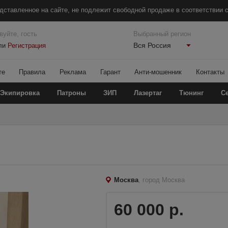
дставленное на сайте, не подлежит свободной продаже в соответствии с
вуйте, гость
Выбранный регион
Вся Россия
ли
Регистрация
те
Правила
Реклама
Гарант
Анти-мошенник
Контакты
Экипировка
Патроны
ЗИП
Лазертаг
Тюнинг
С
Москва
, город Москва
60 000 р.