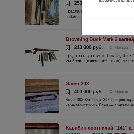
необходимые данные 
250 000 руб.
Москва, Д
Предлагаю Вашему вниманию ружье Be
небольшим настрелом, на дереве ел
Browning Buck Mark 2 калиб
310 000 руб.
Москва
Продаю полуавтомат Browning Buck M
мм Sporter (конический ствол), резьб
Sauer 303
400 000 руб.
Москва
Sauer 303 Synthetic .308 Продаю кар
характеристики: • Ложа — синтетическ
Карабин охотничий "141" к. 