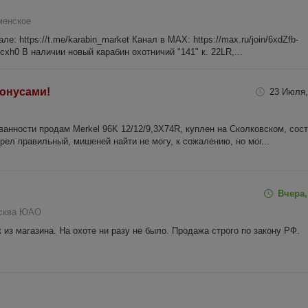
менское
: https://t.me/karabin_market Канал в МАХ: https://max.ru/join/6xdZfb-
h0 В наличии новый карабин охотничий "141" к. 22LR,...
 бонусами!
23 Июля,
ванности продам Merkel 96K 12/12/9,3X74R, куплен на Сколковском, сос
рел правильный, мишеней найти не могу, к сожалению, но мог...
Вчера,
осква ЮАО
к из магазина. На охоте ни разу не было. Продажа строго по закону РФ.