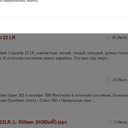
по официальному запросу.
олгопрудный
nelli Raffaello Elegant Combo 12х76 760/550мм ружье в отличном состо
е заметные сейфовые потертости, постарался максимально деталь...
р 22 LR
25 Июля,
ark 2 калибр 22 LR, компактный, легкий, точный, изящный, длина ствол
а. В отличном состоянии нового карабина. Отстрел под покуп...
13 Июня,
абин Sauer 303 в калибре .308 Winchester в отличном состоянии. Основн
ая (Synthetic stock) • Ствол 560 • Прицельные прис...
22LR, L- 550мм. (НОВЫЙ) (арт.
7 Июля,