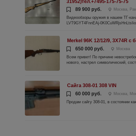
31952)тел.+7495-175-75-75
89 900 руб.
Москва, Ра
Видеообзоры оружия в нашем ТГ-канале
LVT9GYT4FnnEAj-0K0CuWRjsHnLtsIiocx
Merkel 96K 12/12/9, 3X74R с
650 000 руб.
Москва
Всем привет! По причине невостребо
нового, настрел символический, сост
Сайга 308-01 308 VIN
60 000 руб.
Москва, М
Продам сайгу 308-01, в состоянии ка