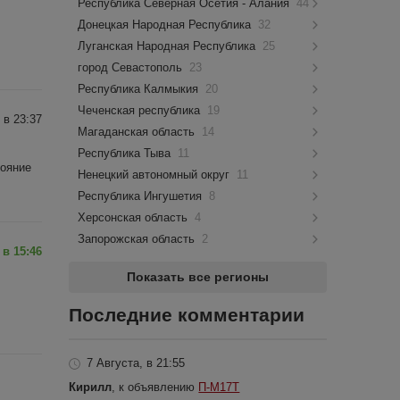
Республика Северная Осетия - Алания
44
Донецкая Народная Республика
32
Луганская Народная Республика
25
город Севастополь
23
Республика Калмыкия
20
Чеченская республика
19
 в 23:37
Магаданская область
14
Республика Тыва
11
тояние
Ненецкий автономный округ
11
Республика Ингушетия
8
Херсонская область
4
Запорожская область
2
 в 15:46
Показать все регионы
Последние комментарии
7 Августа, в 21:55
Кирилл
, к объявлению
П-М17Т