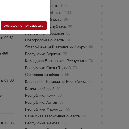
Псковская область
106
янии с
Костромская область
103
Мурманская область
95
Больше не показывать
Чувашская Республика
90
Республика Мордовия
86
 в 09:32
Новгородская область
81
Ямало-Ненецкий автономный округ
80
а 460
Республика Бурятия
78
Кабардино-Балкарская Республика
70
Республика Саха (Якутия)
70
Сахалинская область
65
 в 09:00
Карачаево-Черкесская Республика
62
Камчатский край
61
Республика Коми
60
ые
Республика Алтай
59
Республика Марий Эл
55
Еврейская автономная область
49
 в 12:06
Республика Адыгея
45