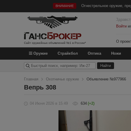
Огнестрельное оружие, пре
ВНИМАНИЕ
Здравст
Войти
и
О проек
Сайт оружейных объявлений №1 в России*
Оружие
Страйкбол
Оптика
Ножи
Главная
Охотничье оружие
Объявление №977966
Вепрь 308
04 Июня 2026
в 15:49
634
(+2)