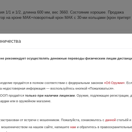
ния 1/1 и 1/2, длинна 600 мм, вес 3660. Состояние хорошее. Продажа
р на кроне МАК+поворотный крон МАК с 30-ми кольцами (крон притерт к
 (дерево
18 Июня,
нничества
а базе АКМ под новый патрон 9х22 Altay, предназначен для охоты, само
 не рекомендует осуществлять денежные переводы физическим лицам дистанц
одаря доступной цене отлично подойдёт для обучения новичко...
с ПНВ
о изделие продаётся в полном соответствии с федеральным законом
«Об Оружии»
. Ес
13 Июля,
а недостоверная информация — воспользуйтесь кнопкой «Пожаловаться».
ОООП продаётся
только при наличии лицензии
. Оружие, подлежащее регистрации,
те с прицелом продам за 180000. Прицел отдельно - 40000. Комплект при
вардии или в оружейном магазине.
агазине "Темп", прицел у официального дилер...
е застрахован от встречи с мошенником. Пожалуйста, ознакомьтесь с
данной
статьёй и
/76 c двумя стволами и оптикой.
17 Июня,
с мошенничеством на нашем сайте, напишите
нам
и обратитесь в правоохранительны