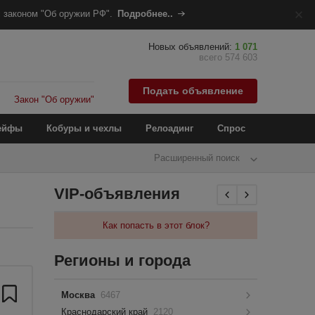
 законом "Об оружии РФ".
Подробнее..
Новых объявлений:
1 071
всего 574 603
Подать объявление
Закон "Об оружии"
ейфы
Кобуры и чехлы
Релоадинг
Спрос
Расширенный поиск
VIP-объявления
Как попасть в этот блок?
Регионы и города
Москва
6467
Краснодарский край
2120