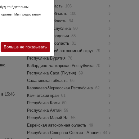
 в 11:33
Псковская область
106
 будьте бдительны.
Костромская область
100
е органы. Мы предоставим
Мурманская область
94
Чувашская Республика
90
Республика Мордовия
85
Новгородская область
81
Больше не показывать
 в 10:24
Ямало-Ненецкий автономный округ
79
Республика Бурятия
78
нно.
Кабардино-Балкарская Республика
70
Республика Саха (Якутия)
69
Сахалинская область
66
Карачаево-Черкесская Республика
62
 в 15:46
Камчатский край
61
Республика Коми
60
Республика Алтай
59
Республика Марий Эл
55
Еврейская автономная область
49
Республика Северная Осетия - Алания
44