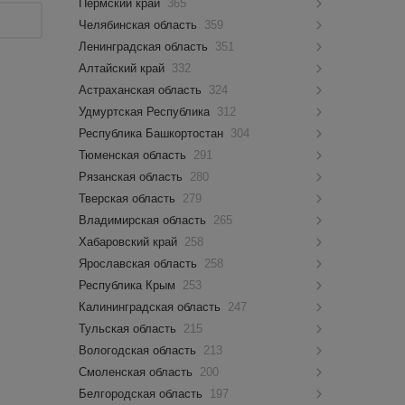
Пермский край
365
Челябинская область
359
Ленинградская область
351
Алтайский край
332
Астраханская область
324
Удмуртская Республика
312
Республика Башкортостан
304
Тюменская область
291
Рязанская область
280
Тверская область
279
Владимирская область
265
Хабаровский край
258
Ярославская область
258
Республика Крым
253
Калининградская область
247
Тульская область
215
Вологодская область
213
Смоленская область
200
Белгородская область
197