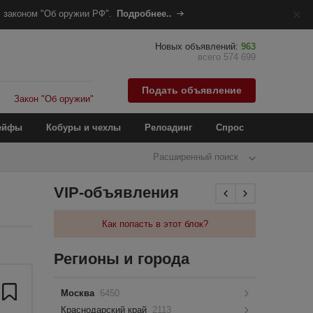
 законом "Об оружии РФ".
Подробнее..
Новых объявлений:
963
всего 574 699
Подать объявление
Закон "Об оружии"
ейфы
Кобуры и чехлы
Релоадинг
Спрос
Расширенный поиск
VIP-объявления
Как попасть в этот блок?
Регионы и города
Москва
6450
Краснодарский край
2113