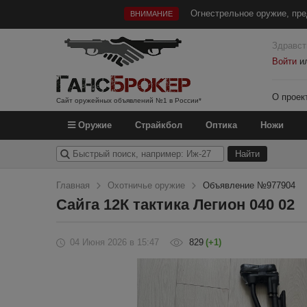
Огнестрельное оружие, пре
ВНИМАНИЕ
Здравст
Войти
и
О проек
Сайт оружейных объявлений №1 в России*
Оружие
Страйкбол
Оптика
Ножи
Главная
Охотничье оружие
Объявление №977904
Сайга 12К тактика Легион 040 02
04 Июня 2026
в 15:47
829
(+1)