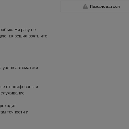
Пожаловаться
робью. Ни разу не
аю, т.к решил взять что
а узлов автоматики
чше отшлифованы и
бслуживание.
проходит
ам точности и