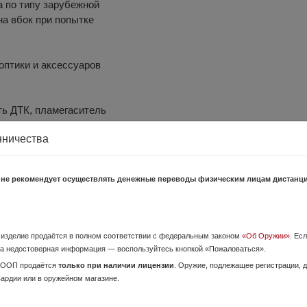
 по типу зарубежной
а вбок при попытке
оптики и аксессуаров
ь ДТК, пламегаситель
.)
нничества
зии, простота чистки)
 не рекомендует осуществлять денежные переводы физическим лицам дистанц
 разными патронами)
ад не фиксируется)
о изделие продаётся в полном соответствии с федеральным законом
«Об Оружии»
. Ес
а недостоверная информация — воспользуйтесь кнопкой «Пожаловаться».
ОООП продаётся
только при наличии лицензии
. Оружие, подлежащее регистрации,
вардии или в оружейном магазине.
лужская область: