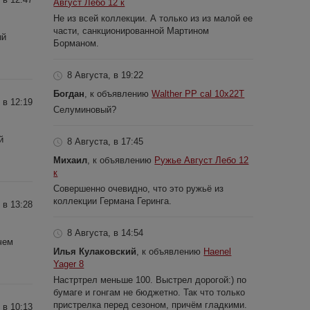
Август Лебо 12 к
Не из всей коллекции. А только из из малой ее
части, санкционированной Мартином
ый
Борманом.
8 Августа, в 19:22
Богдан
, к объявлению
Walther PP cal 10x22T
 в 12:19
Селуминовый?
й
8 Августа, в 17:45
Михаил
, к объявлению
Ружье Август Лебо 12
к
Совершенно очевидно, что это ружьё из
коллекции Германа Геринга.
 в 13:28
8 Августа, в 14:54
чем
Илья Кулаковский
, к объявлению
Haenel
Yager 8
Настртрел меньше 100. Выстрел дорогой:) по
бумаге и гонгам не бюджетно. Так что только
пристрелка перед сезоном, причём гладкими.
 в 10:13