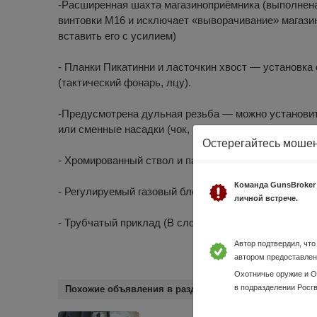
-Расширенная шахта магазиноприёмника (выполнена
винтовки M16 и исключает «выворачивание» магазин
вставить его с усилием)
- Планки Пикатинни и ласточкин хвост — установка 
(тактический фонарь, лцу).
-Предусмотрена дульная резьба — можно установит
или сменные насадки (чок, получок, «парадокс» и т. д
Остерегайтесь моше
- Хромированный ствол и патронник (защита от корро
Команда GunsBroker
- Регулируемый газовый блок (стабильная работа с
личной встрече.
- Трубчатый приклад (В сложенном состоянии прикл
Автор подтвердил, чт
автором предоставлен
Охотничье оружие и 
в подразделении Росг
Похожие объявления в разделе Охотничье оружие, Ка