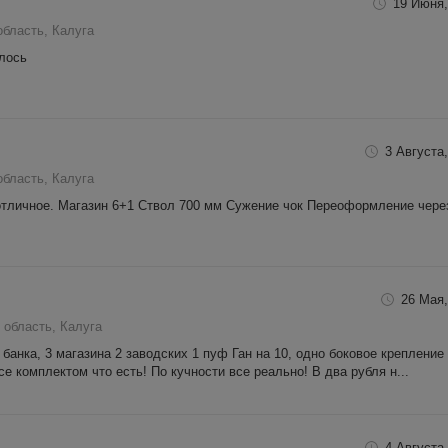
19 Июня,
бласть, Калуга
алось
3 Августа,
бласть, Калуга
отличное. Магазин 6+1 Ствол 700 мм Сужение чок Переоформление чере
26 Мая,
 область, Калуга
банка, 3 магазина 2 заводских 1 пуф Ган на 10, одно боковое крепление
е комплектом что есть! По кучности все реально! В два рубля н...
4 Августа,