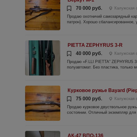
70 000 руб.
Калужская 
Продаю охотничий самозарядный кар
патрон). Хорошо сбалансированное, у
PIETTA ZEPHYRUS 3-R
40 000 руб.
Калужская 
Продаю «F.LLI PIETTA” ZEPHYRUS 3-R
полуавтомат. Без пластика, только м
Курковое ружье Bayard (Piep
75 000 руб.
Калужская 
Продаю курковое двуствольное ружье
состоянии. Отличный экземпляр для 
АК-47 ВПО-136