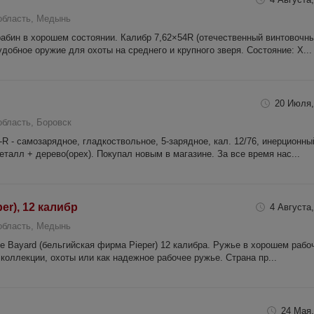
область, Медынь
абин в хорошем состоянии. Калибр 7,62×54R (отечественный винтовочн
добное оружие для охоты на среднего и крупного зверя. Состояние: Х...
20 Июля,
область, Боровск
 - самозарядное, гладкоствольное, 5-зарядное, кал. 12/76, инерционны
еталл + дерево(орех). Покупал новым в магазине. За все время нас...
er), 12 калибр
4 Августа,
область, Медынь
 Bayard (бельгийская фирма Pieper) 12 калибра. Ружье в хорошем рабо
коллекции, охоты или как надежное рабочее ружье. Страна пр...
24 Мая,