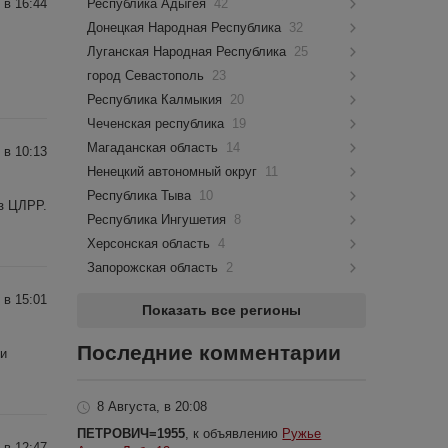
 в 16:44
Республика Адыгея
42
Донецкая Народная Республика
32
Луганская Народная Республика
25
город Севастополь
23
Республика Калмыкия
20
Чеченская республика
19
Магаданская область
14
 в 10:13
Ненецкий автономный округ
11
Республика Тыва
10
з ЦЛРР.
Республика Ингушетия
8
Херсонская область
4
Запорожская область
2
 в 15:01
Показать все регионы
Последние комментарии
 и
8 Августа, в 20:08
ПЕТРОВИЧ=1955
, к объявлению
Ружье
 в 12:47