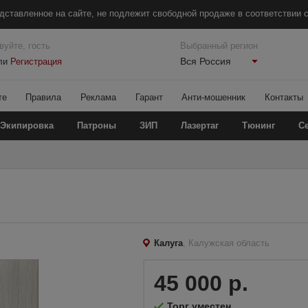
дставленное на сайте, не подлежит свободной продаже в соответствии с
вуйте, гость
Выбранный регион
Вся Россия
ли
Регистрация
те
Правила
Реклама
Гарант
Анти-мошенник
Контакты
Экипировка
Патроны
ЗИП
Лазертаг
Тюнинг
С
Калуга
, Калужская область
45 000 р.
Торг уместен