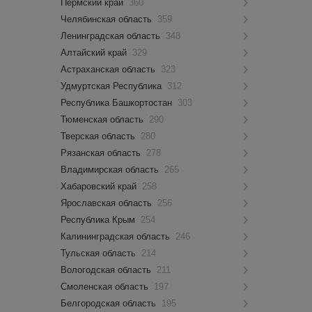
Пермский край
360
Челябинская область
359
Ленинградская область
348
Алтайский край
329
Астраханская область
323
Удмуртская Республика
312
Республика Башкортостан
303
Тюменская область
290
Тверская область
280
Рязанская область
278
Владимирская область
265
Хабаровский край
258
Ярославская область
256
Республика Крым
254
Калининградская область
246
Тульская область
214
Вологодская область
211
Смоленская область
197
Белгородская область
195