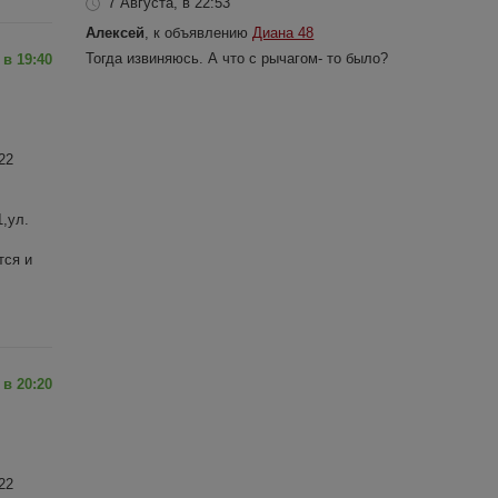
7 Августа, в 22:53
Алексей
, к объявлению
Диана 48
Тогда извиняюсь. А что с рычагом- то было?
 в 19:40
22
,ул.
тся и
 в 20:20
22