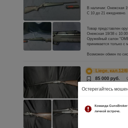
В наличии: Онежская 19/
С 10 до 21 ежедневно.
Товар представлен ору
Онежская 19/38 с 10.00
Оружейный салон "ОМЕР
принимается только с
Возможен обмен по сис
Liege, кал.12/6
85 000 руб.
Состояние хорошее (4-)
Остерегайтесь моше
В наличии: ул.Летчика Б
ежедневно.
Команда GunsBroker
личной встрече.
Товар представлен ору
Онежская 19/38.
Оружейный салон "ОМЕР
принимается только с