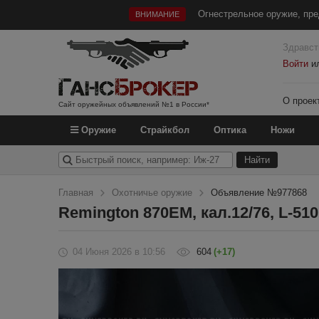
Огнестрельное оружие, пре
ВНИМАНИЕ
Здравст
Войти
и
О проек
Сайт оружейных объявлений №1 в России*
Оружие
Страйкбол
Оптика
Ножи
Главная
Охотничье оружие
Объявление №977868
Remington 870EM, кал.12/76, L-510
04 Июня 2026
в 10:56
604
(+17)