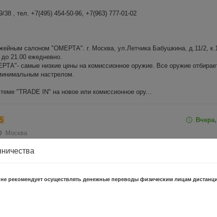
38 , тел. +7(495) 454-50-96, +7(963) 777-01-02
жейным салоном "ОМЕРТА". г. Москва, ул.Летчика Бабушкина, д.11/2, к.1
 до 21.00 ежедневно.
ТА"- самые низкие цены на комиссионное оружие. Все оружие отбирае
 минимальным настрелом.
теме "TRADE IN" на новое или комиссионное ору...
5
Вчера,
Москва
.
нничества
абушкина, д.11/2, к.1, Тел +7(495) 471-09-82 , +7(495) 908-65-76, с 11 до 
 не рекомендует осуществлять денежные переводы физическим лицам дистанц
жейным салоном "ОМЕРТА". г. Москва, ул.Летчика Бабушкина, д.11/2, к.1
ТА"- самые низкие цены на комиссионное оружие. Все оружие отбирае
 минимальным настрелом.