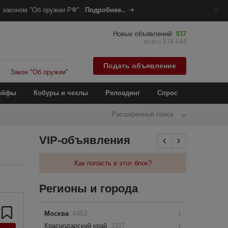
 законом "Об оружии РФ".
Подробнее..
Новых объявлений:
937
всего 574 644
Подать объявление
Закон "Об оружии"
ейфы
Кобуры и чехлы
Релоадинг
Спрос
Расширенный поиск
VIP-объявления
Как попасть в этот блок?
Регионы и города
Москва
6453
Краснодарский край
2107