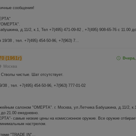
личные сообщения!
ЕРТА"
ОМЕРТА".
абушкина, д.11/2, к.1, Тел +7(495) 471-09-82 , +7(495) 908-65-76 с 11.00 д
19/38 , тел. +7(495) 454-50-96, +7(963) 7...
70 (1961г)
Вчера,
Москва
 Стволы чистые. Шат отсутствует.
38 , тел. +7(495) 454-50-96, +7(963) 777-01-02
жейным салоном "ОМЕРТА". г. Москва, ул.Летчика Бабушкина, д.11/2, к.1
 до 21.00 ежедневно.
ТА"- самые низкие цены на комиссионное оружие. Все оружие отбирае
 минимальным настрелом.
теме "TRADE IN"...