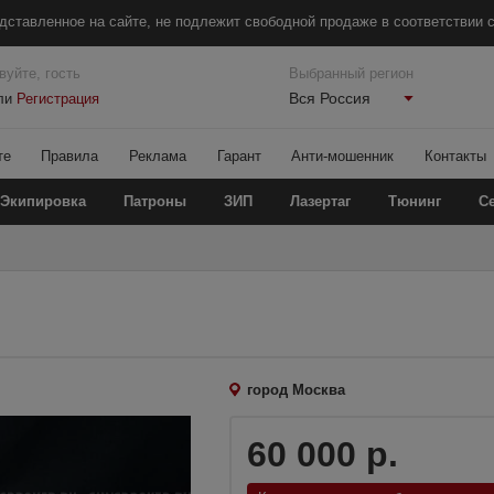
дставленное на сайте, не подлежит свободной продаже в соответствии с
вуйте, гость
Выбранный регион
Вся Россия
ли
Регистрация
те
Правила
Реклама
Гарант
Анти-мошенник
Контакты
Экипировка
Патроны
ЗИП
Лазертаг
Тюнинг
С
город Москва
60 000 р.