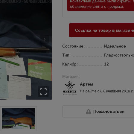
Контактные данные были скрыты, т
объявление снято с продажи.
Ссылка на товар в магазин
Состояние:
Идеальное
Тип:
Гладкоствольн
Калибр:
12
Магазин:
Артем
На сайте с 6 Сентября 2018 г.
Пожаловаться