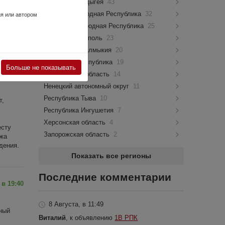
Республика Адыгея
43
Донецкая Народная Республика
32
ия или автором
Луганская Народная Республика
25
город Севастополь
23
Республика Калмыкия
20
Чеченская республика
19
 в 19:40
Больше не показывать
Магаданская область
14
Ненецкий автономный округ
11
Республика Тыва
10
т,
Республика Ингушетия
7
Херсонская область
4
есту
Запорожская область
2
ажа
дения.
Показать все регионы
Последние комментарии
 в 19:40
8 Августа, в 11:49
йный
Виталий
, к объявлению
1В РПК