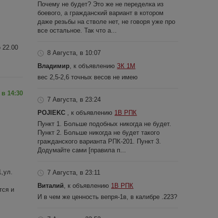
Почему не будет? Это же не переделка из
боевого, а гражданский вариант в котором
даже резьбы на стволе нет, не говоря уже про
все остальное. Так что а...
о 22.00
8 Августа, в 10:07
Владимир
, к объявлению
ЗК 1М
вес 2,5-2,6 точных весов не имею
 в 14:30
7 Августа, в 23:24
POJIEKC
, к объявлению
1В РПК
Пункт 1. Больше подобных никогда не будет.
Пункт 2. Больше никогда не будет такого
гражданского варианта РПК-201. Пункт 3.
Додумайте сами [правила п...
,ул.
7 Августа, в 23:11
Виталий
, к объявлению
1В РПК
тся и
И в чем же ценность вепря-1в, в калибре .223?