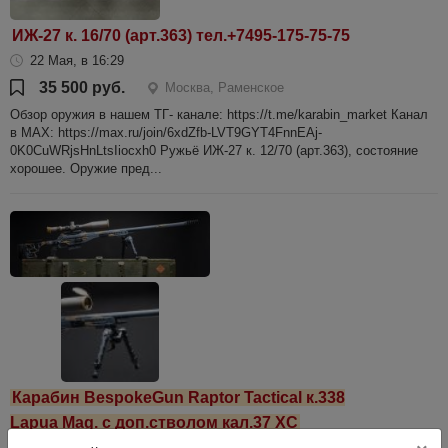
ИЖ-27 к. 16/70 (арт.363) тел.+7495-175-75-75
22 Мая, в 16:29
35 500 руб.
Москва, Раменское
Обзор оружия в нашем ТГ- канале: https://t.me/karabin_market Канал
в МАХ: https://max.ru/join/6xdZfb-LVT9GYT4FnnEAj-
0K0CuWRjsHnLtsIiocxh0 Ружьё ИЖ-27 к. 12/70 (арт.363), состояние
хорошее. Оружие пред...
Карабин BespokeGun Raptor Tactical к.338
Lapua Mag. с доп.стволом кал.37 XC
24 Июля, в 11:07