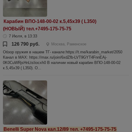
Карабин ВПО-148-00-02 к.5,45х39 ( L350)
(НОВЫЙ) тел.+7495-175-75-75
7 Июля, в 13:33
126 790 руб.
Москва, Раменское
Обзор оружия в нашем ТГ- канале:https://t.me/karabin_market/2050
Канал в МАХ: https://max.ru/join/6xdZfb-LVT9GYT4FnnEAj-
0K0CuWRjsHnLtsIiocxh0 В наличии новый карабин ВПО-148-00-02
к.5,45х39 ( L350). О...
Benelli Super Nova кал.12/89 тел. +7495-175-75-75