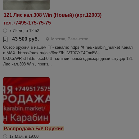
121 Лис кал.308 Win (Новый) (арт.12003)
тел.+7495-175-75-75
7 Июля, в 12:52
43 500 руб.
Москва, Раменское
Обзор оружия в нашем ТГ- канале: https://t.me/karabin_market Канал
в МАХ: https://max.ru/join/6xdZfb-LVT9GYT4FnnEAj-
0K0CuWRjsHnLtsIiocxh0 В наличии новый однозарядный штуцер 121
Лис кал.308 Win , произ...
Распродажа Б/У Оружия
17 Мая, в 19:00