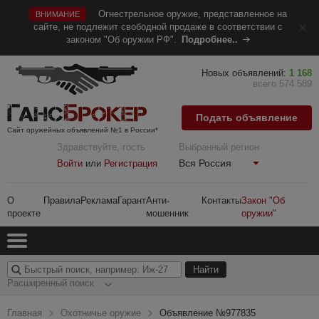
Огнестрельное оружие, представленное на
ВНИМАНИЕ
сайте, не подлежит свободной продаже в соответствии с
законом "Об оружии РФ".
Подробнее..
Новых объявлений:
1 168
всего 574 589
Подать объявление
Сайт оружейных объявлений №1 в России*
Здравствуйте, гость
Выбранный регион
Вся Россия
Войти
или
Регистрация
О
Правила
Реклама
Гарант
Анти-
Контакты
Закон "Об
проекте
мошенник
оружии"
Расширенный поиск
Главная
Охотничье оружие
Объявление №977835