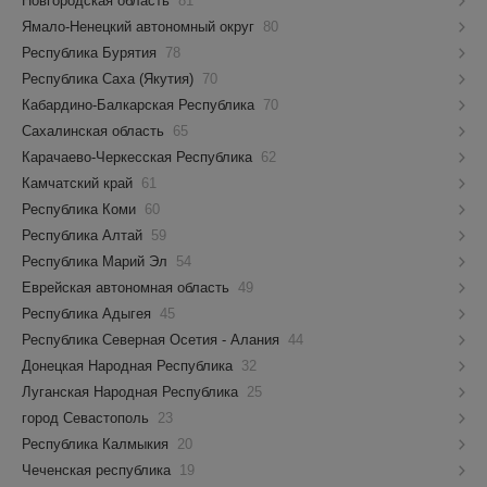
Новгородская область
81
Ямало-Ненецкий автономный округ
80
Республика Бурятия
78
Республика Саха (Якутия)
70
Кабардино-Балкарская Республика
70
Сахалинская область
65
Карачаево-Черкесская Республика
62
Камчатский край
61
Республика Коми
60
Республика Алтай
59
Республика Марий Эл
54
Еврейская автономная область
49
Республика Адыгея
45
Республика Северная Осетия - Алания
44
Донецкая Народная Республика
32
Луганская Народная Республика
25
город Севастополь
23
Республика Калмыкия
20
Чеченская республика
19