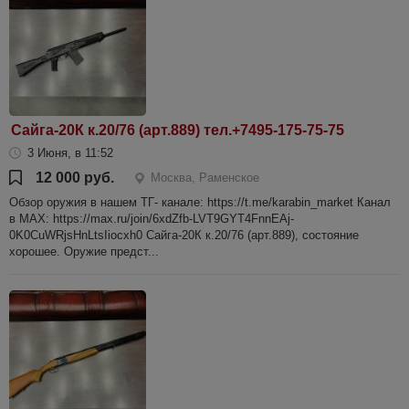
Сайга-20К к.20/76 (арт.889) тел.+7495-175-75-75
3 Июня, в 11:52
12 000 руб.
Москва, Раменское
Обзор оружия в нашем ТГ- канале: https://t.me/karabin_market Канал
в МАХ: https://max.ru/join/6xdZfb-LVT9GYT4FnnEAj-
0K0CuWRjsHnLtsIiocxh0 Сайга-20К к.20/76 (арт.889), состояние
хорошее. Оружие предст...