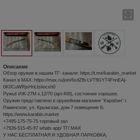
Описание
Обзор оружия в нашем ТГ- канале: https://t.me/karabin_market
Канал в МАХ: https://max.ru/join/6xdZfb-LVT9GYT4FnnEAj-
0K0CuWRjsHnLtsIiocxh0
Ружьё ИЖ-27М к.12/70 (арт.408), состояние хорошее.
Оружие представлено в оружейном магазине "Карабин" г.
Раменское, ул. Крымская, дом 7 помещение 6;
https://www.karabin.market
+7495-175-75-75 торговый зал
+7926-515-45-97 whats app/ ТГ/ MAX
У НАС БЕСПЛАТНАЯ И УДОБНАЯ ПАРКОВКА,