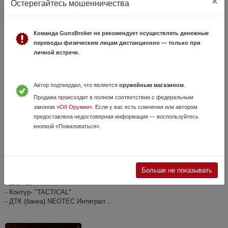
×
Остерегайтесь мошенничества
2 050 000 руб.
Москва, Раменское
Карабин Bespoke RAPTOR-LT1 к.338 Lapua Mag. с доп.стволом
Команда GunsBroker не рекомендует осуществлять денежные
кал.37 XC производства ТСС (Раменское).
переводы физическим лицам дистанционно — только при
Особенности:
личной встрече.
---- Ствол 37XC:
- Бланк ствола - BARTLEIN (USA)
- Материал ствола- 416R
Автор подтвердил, что является
оружейным магазином
.
- Контур- "MATCH"
Продажа происходит в полном соответствии с федеральным
- Шаг- 8
законом
«Об Оружии»
. Если у вас есть сомнения или автором
- Резьба- 7/8-24
предоставлена недостоверная информация — воспользуйтесь
- Длина ствола- 32 дюйма
кнопкой «Пожаловаться».
- Ствол обкатан производителем (20 выстрелов), документ
прилагается.
- Имеется карта отстрела.
---- Ствол 338LM :
- Резьба- 18х1
Больше не показывать
- Длина 27 дюймов
- Шаг- 10
- Контур- "TACTICAL"
- ДТК (банка) NEOTEC Интеграл ...