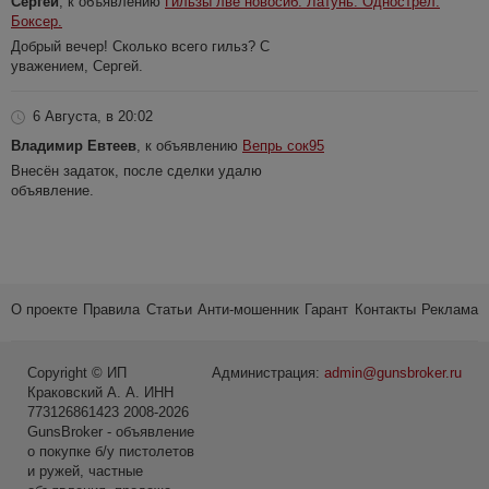
Сергей
, к объявлению
Гильзы лве новосиб. Латунь. Однострел.
Боксер.
Добрый вечер! Сколько всего гильз? С
уважением, Сергей.
6 Августа, в 20:02
Владимир Евтеев
, к объявлению
Вепрь сок95
Внесён задаток, после сделки удалю
объявление.
О проекте
Правила
Статьи
Анти-мошенник
Гарант
Контакты
Реклама
Copyright © ИП
Администрация:
admin@gunsbroker.ru
Краковский А. А. ИНН
773126861423 2008-2026
GunsBroker - объявление
о покупке б/у пистолетов
и ружей, частные