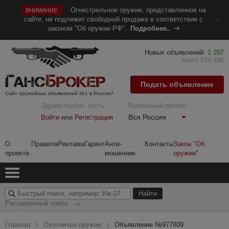
Огнестрельное оружие, представленное на
ВНИМАНИЕ
сайте, не подлежит свободной продаже в соответствии с
законом "Об оружии РФ".
Подробнее..
Новых объявлений:
1 207
всего 574 496
Подать объявление
Сайт оружейных объявлений №1 в России*
Здравствуйте, гость
Выбранный регион
Вся Россия
Войти
или
Регистрация
О
Правила
Реклама
Гарант
Анти-
Контакты
Закон "Об
проекте
мошенник
оружии"
Расширенный поиск
Главная
Охотничье оружие
Объявление №977809