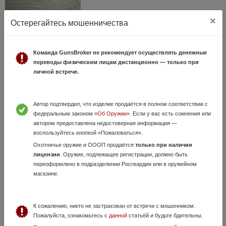
×
Остерегайтесь мошенничества
Browning Bar 2 калибр 30-06
30 Июня, в 14:25
350 000 руб.
Санкт-Петербург
Команда GunsBroker не рекомендует осуществлять денежные
переводы физическим лицам дистанционно — только при
Продаю Карабин BROWNING BAR 2, куплен в Левше (СПб) в 2023 г,
личной встрече.
на охоте не был, сейфовое хранение, прицел продан, тепловизор
(последние фото) в продаже, настрел до 100 патронов. Карабин был
куплен сейфово...
Автор подтвердил, что изделие продаётся в полном соответствии с
федеральным законом
«Об Оружии»
. Если у вас есть сомнения или
автором предоставлена недостоверная информация —
воспользуйтесь кнопкой «Пожаловаться».
Охотничье оружие и ОООП продаётся
только при наличии
лицензии
. Оружие, подлежащее регистрации, должно быть
переоформлено в подразделении Росгвардии или в оружейном
магазине.
карабин Бенелли Арго 30-06
К сожалению, никто не застрахован от встречи с мошенником.
28 Июля, в 23:19
Пожалуйста, ознакомьтесь с
данной
статьёй и будьте бдительны.
300 000 руб.
Санкт-Петербург