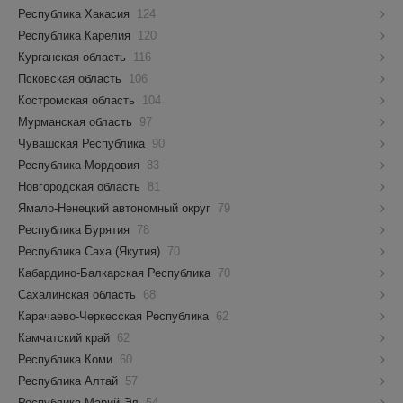
Республика Хакасия
124
Республика Карелия
120
Курганская область
116
Псковская область
106
Костромская область
104
Мурманская область
97
Чувашская Республика
90
Республика Мордовия
83
Новгородская область
81
Ямало-Ненецкий автономный округ
79
Республика Бурятия
78
Республика Саха (Якутия)
70
Кабардино-Балкарская Республика
70
Сахалинская область
68
Карачаево-Черкесская Республика
62
Камчатский край
62
Республика Коми
60
Республика Алтай
57
Республика Марий Эл
54