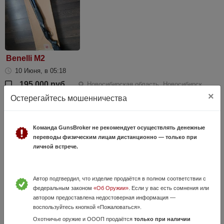
Benelli M2
10 Июня, в 05:18
195 000 руб.
Новосибирская область, Новосибирск
×
Остерегайтесь мошенничества
Ружье в идеальном состоянии. Чистилось и обслуживалось строго
после каждого применения. Настрел 12000. Полная заводская
комплектация, увеличенная кнопка задержки затвора, два трубчатых
магазина разной д...
Команда GunsBroker не рекомендует осуществлять денежные
переводы физическим лицам дистанционно — только при
личной встрече.
Автор подтвердил, что изделие продаётся в полном соответствии с
федеральным законом
«Об Оружии»
. Если у вас есть сомнения или
автором предоставлена недостоверная информация —
воспользуйтесь кнопкой «Пожаловаться».
Охотничье оружие и ОООП продаётся
только при наличии