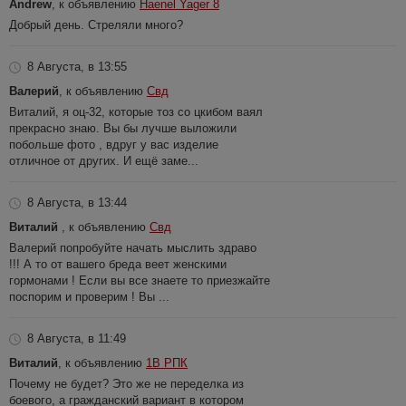
Andrew
, к объявлению
Haenel Yager 8
Добрый день. Стреляли много?
8 Августа, в 13:55
Валерий
, к объявлению
Свд
Виталий, я оц-32, которые тоз со цкибом ваял
прекрасно знаю. Вы бы лучше выложили
побольше фото , вдруг у вас изделие
отличное от других. И ещё заме...
8 Августа, в 13:44
Виталий
, к объявлению
Свд
Валерий попробуйте начать мыслить здраво
!!! А то от вашего бреда веет женскими
гормонами ! Если вы все знаете то приезжайте
поспорим и проверим ! Вы ...
8 Августа, в 11:49
Виталий
, к объявлению
1В РПК
Почему не будет? Это же не переделка из
боевого, а гражданский вариант в котором