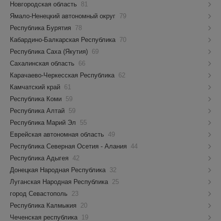
Новгородская область
81
Ямало-Ненецкий автономный округ
79
Республика Бурятия
78
Кабардино-Балкарская Республика
70
Республика Саха (Якутия)
69
Сахалинская область
66
Карачаево-Черкесская Республика
62
Камчатский край
61
Республика Коми
59
Республика Алтай
59
Республика Марий Эл
55
Еврейская автономная область
49
Республика Северная Осетия - Алания
44
Республика Адыгея
42
Донецкая Народная Республика
32
Луганская Народная Республика
25
город Севастополь
23
Республика Калмыкия
20
Чеченская республика
19