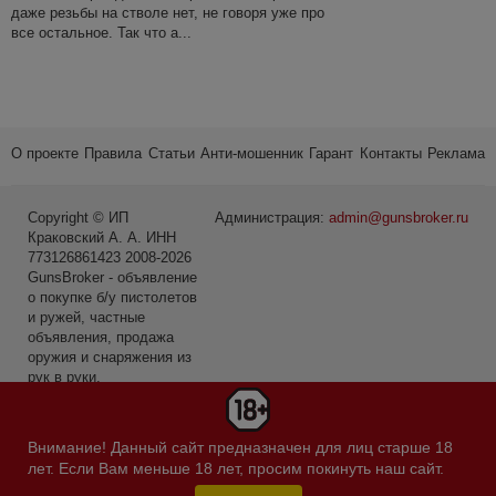
даже резьбы на стволе нет, не говоря уже про
все остальное. Так что а...
О проекте
Правила
Статьи
Анти-мошенник
Гарант
Контакты
Реклама
Copyright © ИП
Администрация:
admin@gunsbroker.ru
Краковский А. А. ИНН
773126861423 2008-2026
GunsBroker - объявление
о покупке б/у пистолетов
и ружей, частные
объявления, продажа
оружия и снаряжения из
рук в руки.
* Первое место среди
сайтов в категории Охота
Внимание! Данный сайт предназначен для лиц старше 18
и рыбалка по данным
лет. Если Вам меньше 18 лет, просим покинуть наш сайт.
Яндекс.Радар за