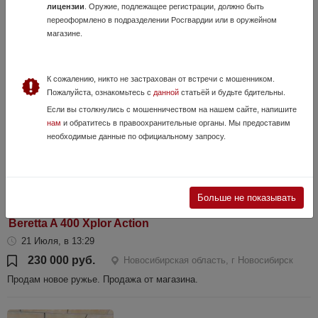
МР-18МН 223Rem
лицензии
. Оружие, подлежащее регистрации, должно быть
переоформлено в подразделении Росгвардии или в оружейном
18 Июля, в 07:36
магазине.
25 000 руб.
Новосибирская область, Искитим
Состояние отличное. Настрел минимальный. Установлен прицел 3-
9х40
К сожалению, никто не застрахован от встречи с мошенником.
Пожалуйста, ознакомьтесь с
данной
статьёй и будьте бдительны.
Если вы столкнулись с мошенничеством на нашем сайте, напишите
нам
и обратитесь в правоохранительные органы. Мы предоставим
необходимые данные по официальному запросу.
Больше не показывать
Beretta A 400 Xplor Action
21 Июля, в 13:29
230 000 руб.
Новосибирская область, г Новосибирск
Продам новое ружье. Продажа от магазина.