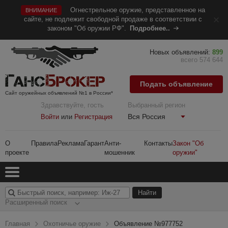
Огнестрельное оружие, представленное на
ВНИМАНИЕ
сайте, не подлежит свободной продаже в соответствии с
законом "Об оружии РФ".
Подробнее..
Новых объявлений:
899
всего 574 644
Подать объявление
Сайт оружейных объявлений №1 в России*
Здравствуйте, гость
Выбранный регион
Вся Россия
Войти
или
Регистрация
О
Правила
Реклама
Гарант
Анти-
Контакты
Закон "Об
проекте
мошенник
оружии"
Расширенный поиск
Главная
Охотничье оружие
Объявление №977752