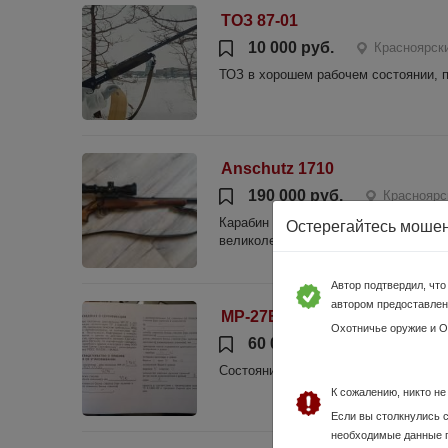
ТОЗ 87-01
10 000 руб.
Красноярски
ТОЗ в хорошем рабочем состоянии, 
Anschutz 1710
190 000 руб.
Красноярс
Карабин Anschutz 1710, к.22LR, бер
Остерегайтесь моше
великолепный! На карабине установл
Автор подтвердил, чт
автором предоставлен
МР-27ЕМ-1С
Охотничье оружие и 
60 000 руб.
Красноярски
Состояние идеальное! Отстрел менее
К сожалению, никто н
Если вы столкнулись 
необходимые данные 