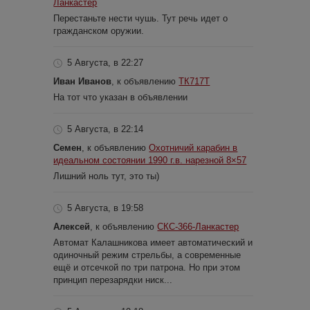
Ланкастер
Перестаньте нести чушь. Тут речь идет о
гражданском оружии.
5 Августа, в 22:27
Иван Иванов
, к объявлению
ТК717Т
На тот что указан в объявлении
5 Августа, в 22:14
Семен
, к объявлению
Охотничий карабин в
идеальном состоянии 1990 г.в. нарезной 8×57
Лишний ноль тут, это ты)
5 Августа, в 19:58
Алексей
, к объявлению
СКС-366-Ланкастер
Автомат Калашникова имеет автоматический и
одиночный режим стрельбы, а современные
ещё и отсечкой по три патрона. Но при этом
принцип перезарядки ниск...