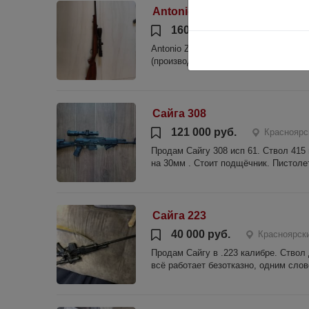
Antonio Zoli 1900 калибр .2
160 000 руб.
Красноярс
Antonio Zoli 1900 калибр .243Win м
(производств Япония, заказывал из 
Сайга 308
121 000 руб.
Красноярс
Продам Сайгу 308 исп 61. Ствол 415 
на 30мм . Стоит подщёчник. Пистолет
Сайга 223
40 000 руб.
Красноярски
Продам Сайгу в .223 калибре. Ствол
всё работает безотказно, одним сло