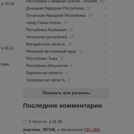
Республика Северная Осетия - Алания
45
 в 19:26
Донецкая Народная Республика
32
Луганская Народная Республика
25
город Севастополь
23
Республика Калмыкия
20
Чеченская республика
19
Магаданская область
14
 в 16:21
Ненецкий автономный округ
11
Республика Тыва
10
газин
Республика Ингушетия
8
Херсонская область
4
Запорожская область
2
Показать все регионы
Последние комментарии
6 Августа, в 01:30
участник_397146
, к объявлению
СКС-366-