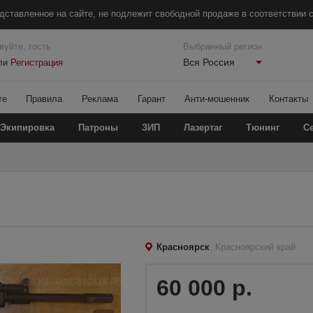
дставленное на сайте, не подлежит свободной продаже в соответствии с
вуйте, гость
Выбранный регион
Вся Россия
ли
Регистрация
те
Правила
Реклама
Гарант
Анти-мошенник
Контакты
Экипировка
Патроны
ЗИП
Лазертаг
Тюнинг
С
Красноярск
, Красноярский край
60 000 р.