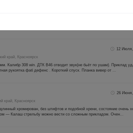
43Win Красноярск
16 Июля,
кий край, Красноярск
агазин неотъемный, прицел BUSHNELL ELITE 6500 2.5-16X50 MIL-DOT
США), шомпол J.DEWEY в оплетке, набор для чистки патронника, вишер,.
12 Июля,
кий край, Красноярск
мм. Калибр 308 win. ДТК В46 отводит звук(не бьёт по ушам). Приклад у
ная рукоятка фаб дефенс . Короткий спуск. Планка вивер от ...
26 Июня,
й край, Красноярск
 длинный хромирован, без штифтов и подобной хрени, состояние очень х
вом — Калаш стрельбу можно вести со сложным прикладом. Очен...