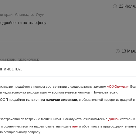
22 Июля,
й край, Ачинск, Б. Улуй
подробности по телефону.
13 Мая,
кий край, Красноярск
ежное хранение, настрел небольшой, состояние очень хорошее, бой прост
нничества
ено крепление под оптический прицел. Стоимость карабина 180 000р...
о изделие продаётся в полном соответствии с федеральным законом
«Об Оружии»
. Ес
а недостоверная информация — воспользуйтесь кнопкой «Пожаловаться».
6 Июля,
ОООП продаётся
только при наличии лицензии
, с обязательной перерегистрацией в
й край, г.Норильск
 80-ти. Чехол и чистку отдаю. Продажа по лицензии, через ЛРО!
е застрахован от встречи с мошенником. Пожалуйста, ознакомьтесь с
данной
статьёй и
с мошенничеством на нашем сайте, напишите
нам
и обратитесь в правоохранительны
по официальному запросу.