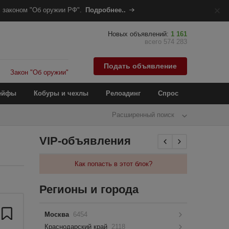
 законом "Об оружии РФ".
Подробнее..
Новых объявлений:
1 161
всего 574 283
Подать объявление
Закон "Об оружии"
ейфы
Кобуры и чехлы
Релоадинг
Спрос
Расширенный поиск
VIP-объявления
Как попасть в этот блок?
Регионы и города
Москва
6454
Краснодарский край
2118