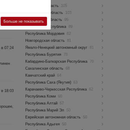
 в 12:09
Псковская область
105
Костромская область
103
Мурманская область
95
Больше не показывать
..
Чувашская Республика
89
Республика Мордовия
82
Новгородская область
81
Ямало-Ненецкий автономный округ
81
 в 07:24
Республика Бурятия
78
Кабардино-Балкарская Республика
70
длинен
Сахалинская область
68
Камчатский край
64
Республика Саха (Якутия)
63
Карачаево-Черкесская Республика
62
 в 18:03
Республика Коми
60
Республика Алтай
57
орошее,
Республика Марий Эл
50
Еврейская автономная область
50
Республика Адыгея
50