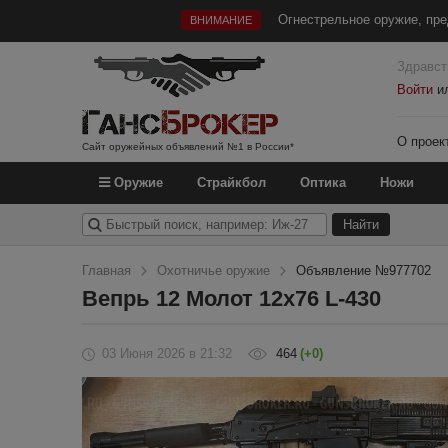
Огнестрельное оружие, пре
ВНИМАНИЕ
Здравст
Войти
и
О проек
Сайт оружейных объявлений №1 в России*
Оружие
Страйкбол
Оптика
Ножи
Главная
Охотничье оружие
Объявление №977702
Вепрь 12 Молот 12х76 L-430
03 Июня 2026
в 21:32
464
(+0)