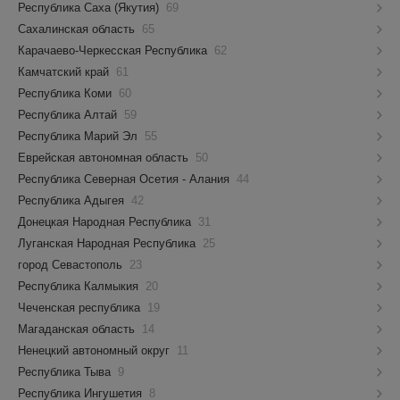
Республика Саха (Якутия)
69
Сахалинская область
65
Карачаево-Черкесская Республика
62
Камчатский край
61
Республика Коми
60
Республика Алтай
59
Республика Марий Эл
55
Еврейская автономная область
50
Республика Северная Осетия - Алания
44
Республика Адыгея
42
Донецкая Народная Республика
31
Луганская Народная Республика
25
город Севастополь
23
Республика Калмыкия
20
Чеченская республика
19
Магаданская область
14
Ненецкий автономный округ
11
Республика Тыва
9
Республика Ингушетия
8