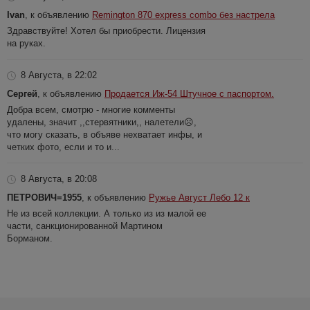
Ivan
, к объявлению
Remington 870 express combo без настрела
Здравствуйте! Хотел бы приобрести. Лицензия
на руках.
8 Августа, в 22:02
Сергей
, к объявлению
Продается Иж-54 Штучное с паспортом.
Добра всем, смотрю - многие комменты
удалены, значит ,,стервятники,, налетели☹️,
что могу сказать, в объяве нехватает инфы, и
четких фото, если и то и...
8 Августа, в 20:08
ПЕТРОВИЧ=1955
, к объявлению
Ружье Август Лебо 12 к
Не из всей коллекции. А только из из малой ее
части, санкционированной Мартином
Борманом.