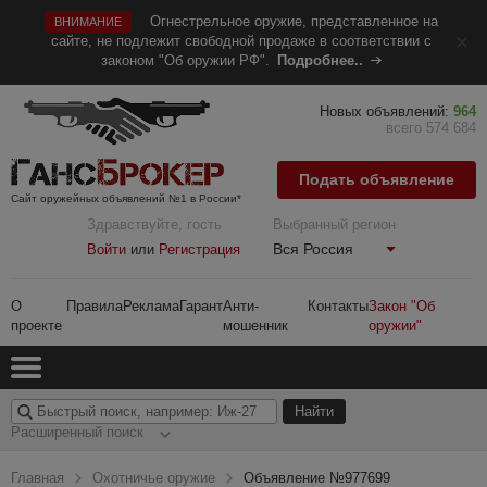
Огнестрельное оружие, представленное на
ВНИМАНИЕ
сайте, не подлежит свободной продаже в соответствии с
законом "Об оружии РФ".
Подробнее..
Новых объявлений:
964
всего 574 684
Подать объявление
Сайт оружейных объявлений №1 в России*
Здравствуйте, гость
Выбранный регион
Вся Россия
Войти
или
Регистрация
О
Правила
Реклама
Гарант
Анти-
Контакты
Закон "Об
проекте
мошенник
оружии"
Расширенный поиск
Главная
Охотничье оружие
Объявление №977699