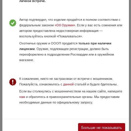
личной встрече.
Автор подтвердил, что изделие продаётся в полном соответствии с
федеральным законом
«Об Оружии»
. Если у вас есть сомнения или
автором предоставлена недостоверная информация —
Ружье МЦ-22-12 клб.12 (Комиссия)
воспользуйтесь кнопкой «Пожаловаться».
24 Июня, в 14:26
Охотничье оружие и ОООП продаётся
только при наличии
130 000 руб.
Московская область, Ногинск
лицензии
. Оружие, подлежащее регистрации, должно быть
переоформлено в подразделении Росгвардии или в оружейном
Ружье МЦ-22-12 клб.12 (Комиссия) МЦ 22-12 представляет из себя
магазине.
самозарядную одностволку, которая была рассчитана на патроны 12
калибра. Данное ружьё подходит в первую очередь для спортивной
стрельбы н...
К сожалению, никто не застрахован от встречи с мошенником.
Пожалуйста, ознакомьтесь с
данной
статьёй и будьте бдительны.
Если вы столкнулись с мошенничеством на нашем сайте, напишите
нам
и обратитесь в правоохранительные органы. Мы предоставим
необходимые данные по официальному запросу.
Больше не показывать