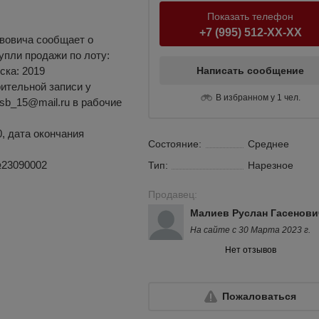
Показать телефон
+7 (995) 512-XX-XX
вовича сообщает о
упли продажи по лоту:
ска: 2019
Написать сообщение
ительной записи у
В избранном у 1 чел.
 csb_15@mail.ru в рабочие
0, дата окончания
Состояние:
Среднее
№23090002
Тип:
Нарезное
Продавец:
Малиев Руслан Гасенови
На сайте с 30 Марта 2023 г.
Нет отзывов
Пожаловаться