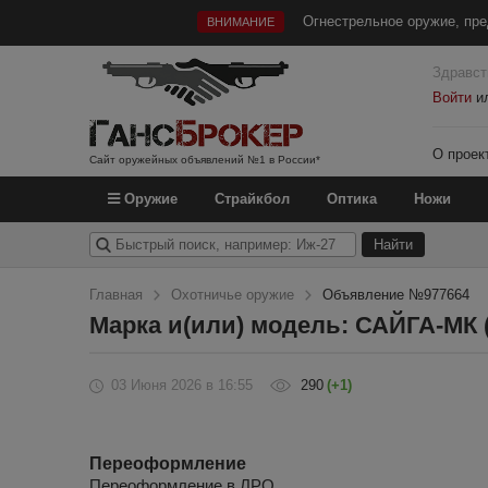
Огнестрельное оружие, пре
ВНИМАНИЕ
Здравст
Войти
и
О проек
Сайт оружейных объявлений №1 в России*
Оружие
Страйкбол
Оптика
Ножи
Главная
Охотничье оружие
Объявление №977664
Марка и(или) модель: САЙГА-МК (
03 Июня 2026
в 16:55
290
(+1)
Переоформление
Переоформление в ЛРО