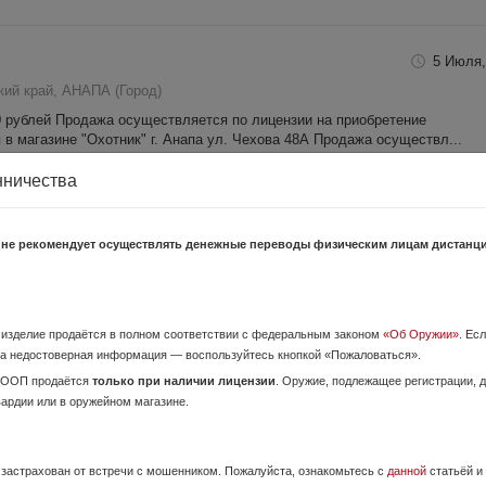
5 Июля,
кий край, АНАПА (Город)
0 рублей Продажа осуществляется по лицензии на приобретение
 в магазине "Охотник" г. Анапа ул. Чехова 48А Продажа осуществл...
нничества
21 Мая,
 не рекомендует осуществлять денежные переводы физическим лицам дистанц
ский край, АНАПА (Город)
г.в. 2012 кал. 9,3х64 Товар представлен в маг. Охотник. Всем нашим кл
нению купленного у нас оружия до двух месяцев. Вы может...
о изделие продаётся в полном соответствии с федеральным законом
«Об Оружии»
. Ес
а недостоверная информация — воспользуйтесь кнопкой «Пожаловаться».
4 Июня,
ОООП продаётся
только при наличии лицензии
. Оружие, подлежащее регистрации,
вардии или в оружейном магазине.
ий край, Курганинск
остояние идеальное для такого года, да и вообще. Настрел минимальный,
ко ходовая и гаевая, несколько раз в год!, а не стенд, тарелки...
е застрахован от встречи с мошенником. Пожалуйста, ознакомьтесь с
данной
статьёй и