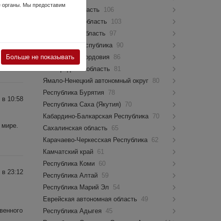
е органы. Мы предоставим
Псковская область
106
Костромская область
103
 в 12:22
Мурманская область
97
Чувашская Республика
90
Больше не показывать
Республика Мордовия
86
Новгородская область
81
Ямало-Ненецкий автономный округ
80
Республика Бурятия
78
 в 10:58
Республика Саха (Якутия)
70
Кабардино-Балкарская Республика
70
 мире.
Сахалинская область
65
Карачаево-Черкесская Республика
62
Камчатский край
61
Республика Коми
60
 в 23:12
Республика Алтай
59
Республика Марий Эл
54
Еврейская автономная область
49
венного
Республика Адыгея
45