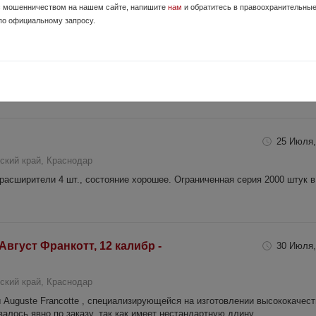
с мошенничеством на нашем сайте, напишите
нам
и обратитесь в правоохранительны
по официальному запросу.
21 Мая,
кий край, АНАПА (Город)
 Цена 20 000 руб Продажа осуществляется по лицензии на приобретение
в магазине "Охотник" г. Анапа ул. Чехова 48А охотник-...
25 Июля,
ский край, Краснодар
расширители 4 шт., состояние хорошее. Ограниченная серия 2000 штук в
вгуст Франкотт, 12 калибр -
30 Июля,
ский край, Краснодар
Auguste Francotte , специализирующейся на изготовлении высококачест
алось явно по заказу, так как имеет нестандартную длину ...