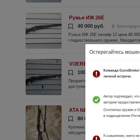
Ружье ИЖ 26Е
40 000 руб.
Краснодарс
Ружье ИЖ 26Е калибр 12 цена 40 00
гладкоствольного оружия. Находится
Остерегайтесь моше
VOERE mod. 2165
Команда GunsBroker
100 000 руб.
Краснодар
личной встрече.
Продается карабин VOERE mod. 2165 
доступна услуга по бесплатному хра
Автор подтвердил, чт
автором предоставлен
ATA NEO 12A combo
Охотничье оружие и 
в подразделении Росг
80 000 руб.
Краснодарск
Куплена в мире охоты в окт 2011. С
обсудите с собственником. Охота толь
К сожалению, никто н