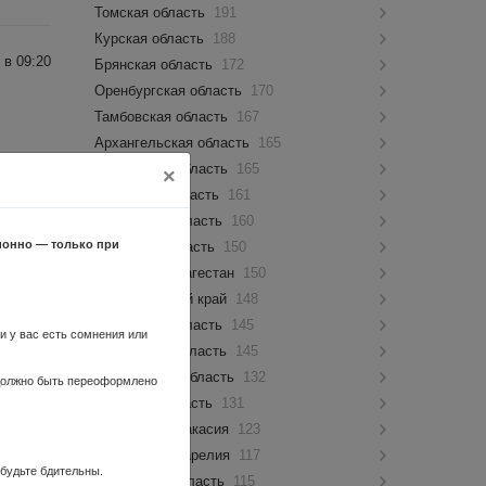
Томская область
191
Курская область
188
 в 09:20
Брянская область
172
Оренбургская область
170
Тамбовская область
167
Архангельская область
165
Ивановская область
165
×
Кировская область
161
Калужская область
160
 в 12:18
ионно — только при
Амурская область
150
Республика Дагестан
150
иентам
Забайкальский край
148
Орловская область
145
ли у вас есть сомнения или
Пензенская область
145
Ульяновская область
132
 в 14:16
 должно быть переоформлено
Липецкая область
131
Республика Хакасия
123
Республика Карелия
117
 будьте бдительны.
Курганская область
115