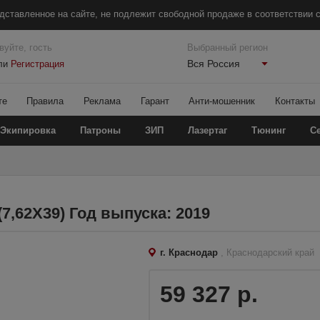
дставленное на сайте, не подлежит свободной продаже в соответствии с
вуйте, гость
Выбранный регион
Вся Россия
ли
Регистрация
те
Правила
Реклама
Гарант
Анти-мошенник
Контакты
Экипировка
Патроны
ЗИП
Лазертаг
Тюнинг
С
7,62X39) Год выпуска: 2019
г. Краснодар
, Краснодарский край
59 327 р.