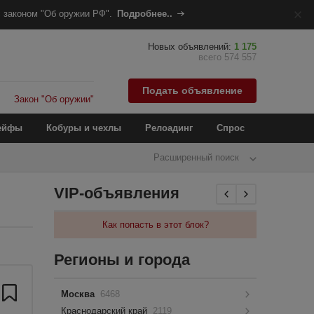
 законом "Об оружии РФ".
Подробнее..
Новых объявлений:
1 175
всего 574 557
Подать объявление
Закон "Об оружии"
ейфы
Кобуры и чехлы
Релоадинг
Спрос
Расширенный поиск
VIP-объявления
Как попасть в этот блок?
Регионы и города
Москва
6468
Краснодарский край
2119