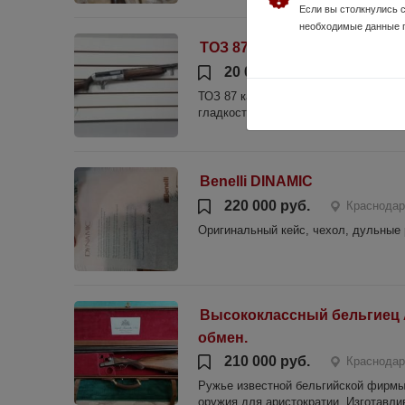
Если вы столкнулись 
необходимые данные 
ТОЗ 87
20 000 руб.
Краснодарс
ТОЗ 87 калибр 12 год выпуска 1996.
гладкоствольного оружия. Находится 
Benelli DINAMIC
220 000 руб.
Краснодар
Оригинальный кейс, чехол, дульные 
Высококлассный бельгиец А
обмен.
210 000 руб.
Краснодар
Ружье известной бельгийской фирмы 
оружия для аристократии. Изготавлив