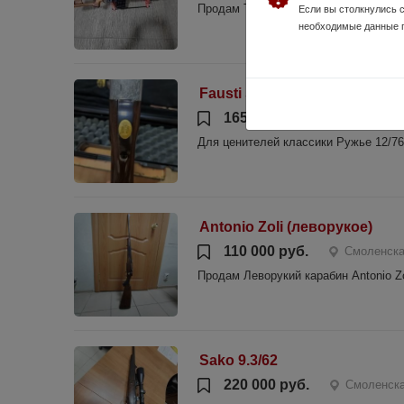
Продам Тигр в Легионовском исполне
Если вы столкнулись 
необходимые данные 
Fausti Stefano mod.Style
165 000 руб.
Смоленска
Для ценителей классики Ружье 12/76
Antonio Zoli (леворукое)
110 000 руб.
Смоленска
Продам Леворукий карабин Antonio Zo
Sako 9.3/62
220 000 руб.
Смоленска