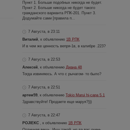
Пункт 1. Больше подобных никогда не будет.
Пункт 2. Больше никогда не будет такого
гражданского варианта РПК-201. Пункт 3.
Додумайте сами [правила п...
7 Августа, в 23:11
Виталий
, к объявлению
1В РПК
И в чем же ценность вепря-1в, в калибре .223?
7 Августа, в 22:53
Алексей
, к объявлению
Диана 48
Тогда извиняюсь. А что с рычагом- то было?
7 Августа, в 22:51
артем59
, к объявлению
Tokio Marui hi-capa 5.1
Здравствуйте! Продаете еще маруя?)))
7 Августа, в 22:47
POJIEKC
, к объявлению
1В РПК
Отличная вещь. Ищу такой, но да вас очень