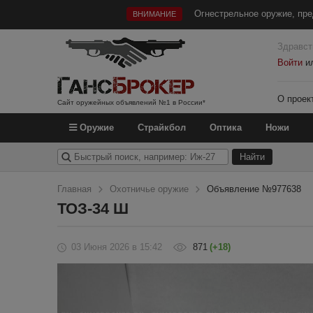
Огнестрельное оружие, пре
ВНИМАНИЕ
Здравст
Войти
и
О проек
Сайт оружейных объявлений №1 в России*
Оружие
Страйкбол
Оптика
Ножи
Главная
Охотничье оружие
Объявление №977638
ТОЗ-34 Ш
03 Июня 2026
в 15:42
871
(+18)