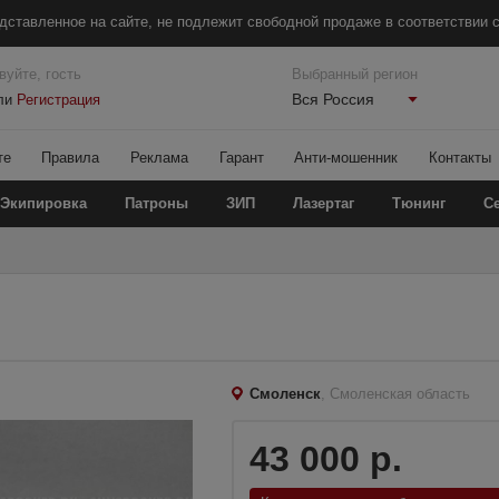
дставленное на сайте, не подлежит свободной продаже в соответствии с
вуйте, гость
Выбранный регион
Вся Россия
ли
Регистрация
те
Правила
Реклама
Гарант
Анти-мошенник
Контакты
Экипировка
Патроны
ЗИП
Лазертаг
Тюнинг
С
Смоленск
, Смоленская область
43 000 р.