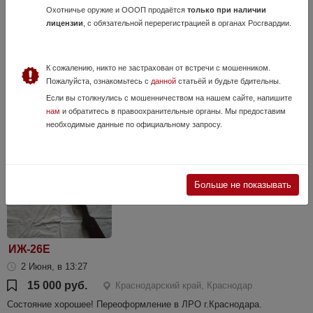
Benelli M2 Camo Max-4 12х76 710мм
Охотничье оружие и ОООП продаётся
только при наличии
лицензии
, с обязательной перерегистрацией в органах Росгвардии.
5 Июля, в 19:35
205 000 руб.
Краснодарский край, г Краснодар
Идеальное состояние, куплено в 2010г. настрел минимальный
К сожалению, никто не застрахован от встречи с мошенником.
Продается по причине того что не используется, Оформление в
Пожалуйста, ознакомьтесь с
данной
статьёй и будьте бдительны.
ОЛЛР г.Краснодар Гладкоствольное охотничье полуавтоматическое
Если вы столкнулись с мошенничеством на нашем сайте, напишите
ружье итальянской...
нам
и обратитесь в правоохранительные органы. Мы предоставим
необходимые данные по официальному запросу.
Больше не показывать
ИЖ-26Е
2 Июня, в 13:27
15 000 руб.
Краснодарский край, Краснодар
Состояние хорошее! Переоформление в ЛРО г.Краснодара.