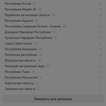
Республика Алтай
57
Республика Марий Эл
50
Еврейская автономная область
50
Республика Адыгея
50
Республика Северная Осетия - Алания
45
Донецкая Народная Республика
32
Луганская Народная Республика
25
город Севастополь
23
Республика Калмыкия
20
Чеченская республика
19
Магаданская область
14
Ненецкий автономный округ
11
Республика Тыва
10
Республика Ингушетия
8
Херсонская область
4
Запорожская область
2
Показать все регионы