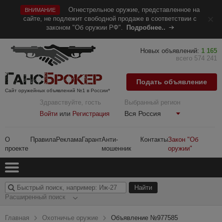
Огнестрельное оружие, представленное на
ВНИМАНИЕ
сайте, не подлежит свободной продаже в соответствии с
законом "Об оружии РФ".
Подробнее..
Новых объявлений:
1 165
всего 574 241
Подать объявление
Сайт оружейных объявлений №1 в России*
Здравствуйте, гость
Выбранный регион
Вся Россия
Войти
или
Регистрация
О
Правила
Реклама
Гарант
Анти-
Контакты
Закон "Об
проекте
мошенник
оружии"
Расширенный поиск
Главная
Охотничье оружие
Объявление №977585