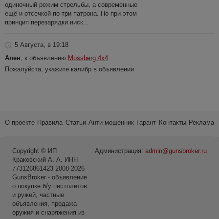
одиночный режим стрельбы, а современные
ещё и отсечкой по три патрона. Но при этом
принцип перезарядки ниск...
5 Августа, в 19:18
Ален
, к объявлению
Mossberg 4x4
Пожалуйста, укажите калибр в объявлении
О проекте
Правила
Статьи
Анти-мошенник
Гарант
Контакты
Реклама
Copyright © ИП
Администрация:
admin@gunsbroker.ru
Краковский А. А. ИНН
773126861423 2008-2026
GunsBroker - объявление
о покупке б/у пистолетов
и ружей, частные
объявления, продажа
оружия и снаряжения из