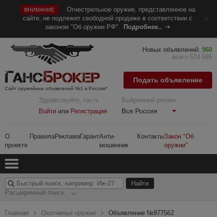
Огнестрельное оружие, представленное на
ВНИМАНИЕ
сайте, не подлежит свободной продаже в соответствии с
законом "Об оружии РФ".
Подробнее..
Новых объявлений:
960
всего 574 685
Подать объявление
Сайт оружейных объявлений №1 в России*
Здравствуйте, гость
Выбранный регион
Вся Россия
Войти
или
Регистрация
О
Правила
Реклама
Гарант
Анти-
Контакты
Закон "Об
проекте
мошенник
оружии"
Расширенный поиск
Главная
Охотничье оружие
Объявление №977562