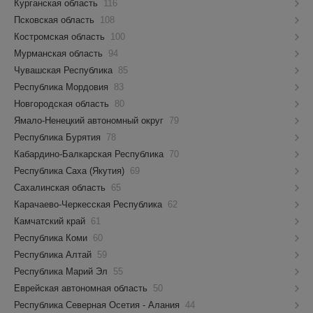
Курганская область
116
Псковская область
108
Костромская область
100
Мурманская область
94
Чувашская Республика
85
Республика Мордовия
83
Новгородская область
80
Ямало-Ненецкий автономный округ
79
Республика Бурятия
78
Кабардино-Балкарская Республика
70
Республика Саха (Якутия)
69
Сахалинская область
65
Карачаево-Черкесская Республика
62
Камчатский край
61
Республика Коми
60
Республика Алтай
59
Республика Марий Эл
55
Еврейская автономная область
50
Республика Северная Осетия - Алания
44