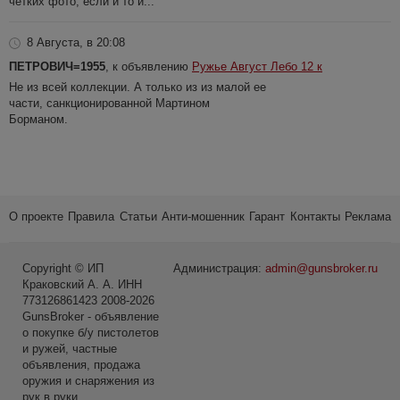
четких фото, если и то и...
8 Августа, в 20:08
ПЕТРОВИЧ=1955
, к объявлению
Ружье Август Лебо 12 к
Не из всей коллекции. А только из из малой ее
части, санкционированной Мартином
Борманом.
О проекте
Правила
Статьи
Анти-мошенник
Гарант
Контакты
Реклама
Copyright © ИП
Администрация:
admin@gunsbroker.ru
Краковский А. А. ИНН
773126861423 2008-2026
GunsBroker - объявление
о покупке б/у пистолетов
и ружей, частные
объявления, продажа
оружия и снаряжения из
рук в руки.