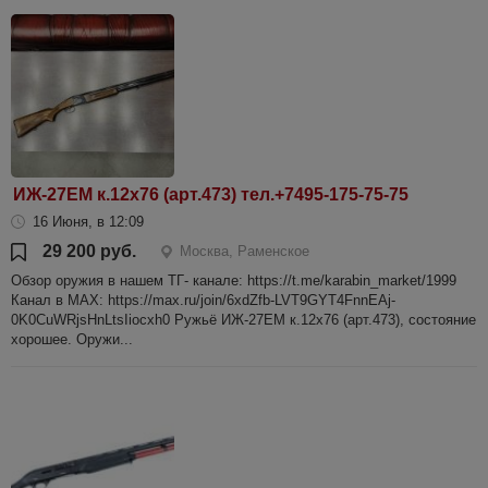
ИЖ-27ЕМ к.12х76 (арт.473) тел.+7495-175-75-75
16 Июня, в 12:09
29 200 руб.
Москва, Раменское
Обзор оружия в нашем ТГ- канале: https://t.me/karabin_market/1999
Канал в МАХ: https://max.ru/join/6xdZfb-LVT9GYT4FnnEAj-
0K0CuWRjsHnLtsIiocxh0 Ружьё ИЖ-27ЕМ к.12х76 (арт.473), состояние
хорошее. Оружи...