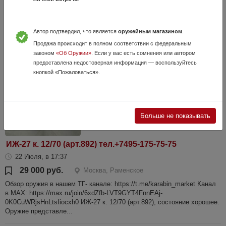
Нарезной карабин Savage 16 TROPHY HUNTER XP SYNTHETIC
CTAILEDD, .308 Win, количество ограниченно! Приобрести Savage 16
можно в оружейном магазине ООО Карабин по адресу г. Раменское
Автор подтвердил, что является
оружейным магазином
.
ул. Крымская дом 7 по...
Продажа происходит в полном соответствии с федеральным
законом
«Об Оружии»
. Если у вас есть сомнения или автором
предоставлена недостоверная информация — воспользуйтесь
кнопкой «Пожаловаться».
Больше не показывать
ИЖ-27 к. 12/70 (арт.892) тел.+7495-175-75-75
22 Июля, в 17:37
29 000 руб.
Москва, Раменское
Обзор оружия в нашем ТГ- канале: https://t.me/karabin_market Канал
в МАХ: https://max.ru/join/6xdZfb-LVT9GYT4FnnEAj-
0K0CuWRjsHnLtsIiocxh0 ИЖ-27 к. 12/70 (арт.892), состояние хорошее.
Оружие представле...