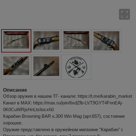
Описание
Обзор оружия в нашем ТГ- канале: https://t.me/karabin_market
Канал в МАХ: https://max.ru/join/6xdZfb-LVT9GYT4FnnEAj-
0K0CuWRjsHnLtsIiocxh0
Карабин Browning BAR к.300 Win Mag (арт.657), состояние
хорошее.
Оружие представлено в оружейном магазине "Карабин" г.