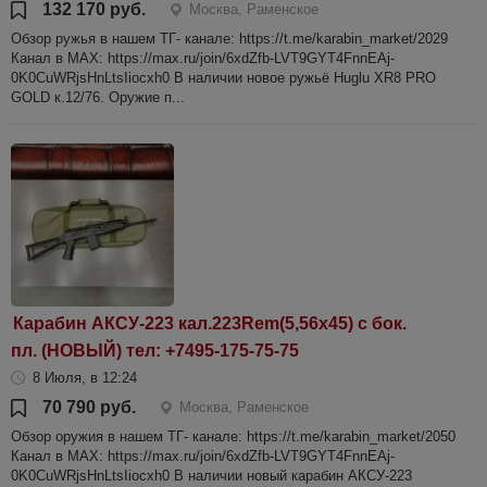
132 170 руб.
Москва, Раменское
Обзор ружья в нашем ТГ- канале: https://t.me/karabin_market/2029
Канал в МАХ: https://max.ru/join/6xdZfb-LVT9GYT4FnnEAj-
0K0CuWRjsHnLtsIiocxh0 В наличии новое ружьё Huglu XR8 PRO
GOLD к.12/76. Оружие п...
Карабин АКСУ-223 кал.223Rem(5,56х45) с бок.
пл. (НОВЫЙ) тел: +7495-175-75-75
8 Июля, в 12:24
70 790 руб.
Москва, Раменское
Обзор оружия в нашем ТГ- канале: https://t.me/karabin_market/2050
Канал в МАХ: https://max.ru/join/6xdZfb-LVT9GYT4FnnEAj-
0K0CuWRjsHnLtsIiocxh0 В наличии новый карабин АКСУ-223