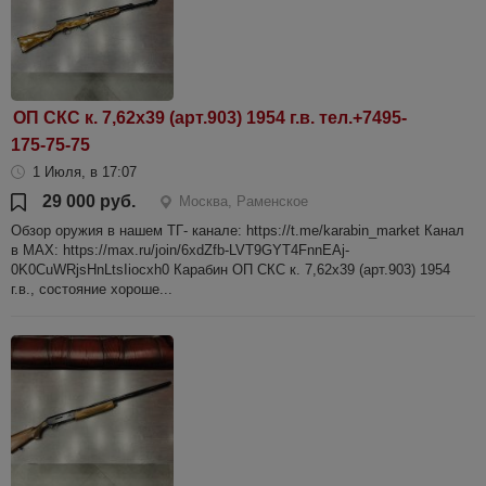
ОП СКС к. 7,62х39 (арт.903) 1954 г.в. тел.+7495-
175-75-75
1 Июля, в 17:07
29 000 руб.
Москва, Раменское
Обзор оружия в нашем ТГ- канале: https://t.me/karabin_market Канал
в МАХ: https://max.ru/join/6xdZfb-LVT9GYT4FnnEAj-
0K0CuWRjsHnLtsIiocxh0 Карабин ОП СКС к. 7,62х39 (арт.903) 1954
г.в., состояние хороше...