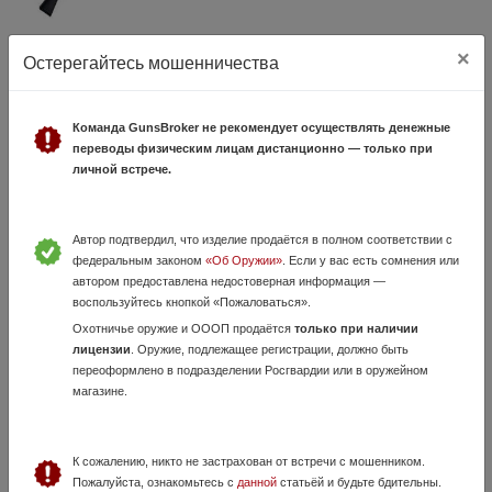
×
HUGLU VEYRON RENOVA
Остерегайтесь мошенничества
23 Июля, в 19:40
55 000 руб.
Свердловская область, Арамиль
Команда GunsBroker не рекомендует осуществлять денежные
HUGLU VEYRON RENOVA полуавтоматическое ружье 4+1, два
переводы физическим лицам дистанционно — только при
поршня, под магнум и обычный патрон. Очень легкое и прикладистое
личной встрече.
ружьё Стрелял 3 раза ( 3 выстрела ) , все остальное время простоял
в сейфе
Автор подтвердил, что изделие продаётся в полном соответствии с
федеральным законом
«Об Оружии»
. Если у вас есть сомнения или
автором предоставлена недостоверная информация —
воспользуйтесь кнопкой «Пожаловаться».
Охотничье оружие и ОООП продаётся
только при наличии
лицензии
. Оружие, подлежащее регистрации, должно быть
переоформлено в подразделении Росгвардии или в оружейном
магазине.
Ружье МЦ-108-03, калибр 12/70
28 Июля, в 08:11
К сожалению, никто не застрахован от встречи с мошенником.
Пожалуйста, ознакомьтесь с
данной
статьёй и будьте бдительны.
219 900 руб.
Свердловская область, Екатеринбург