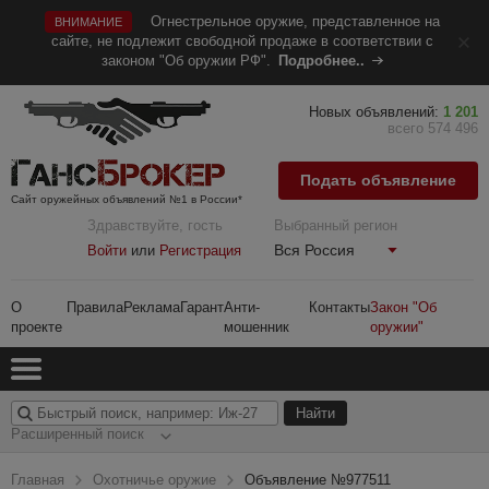
Огнестрельное оружие, представленное на
ВНИМАНИЕ
сайте, не подлежит свободной продаже в соответствии с
законом "Об оружии РФ".
Подробнее..
Новых объявлений:
1 201
всего 574 496
Подать объявление
Сайт оружейных объявлений №1 в России*
Здравствуйте, гость
Выбранный регион
Вся Россия
Войти
или
Регистрация
О
Правила
Реклама
Гарант
Анти-
Контакты
Закон "Об
проекте
мошенник
оружии"
Расширенный поиск
Главная
Охотничье оружие
Объявление №977511