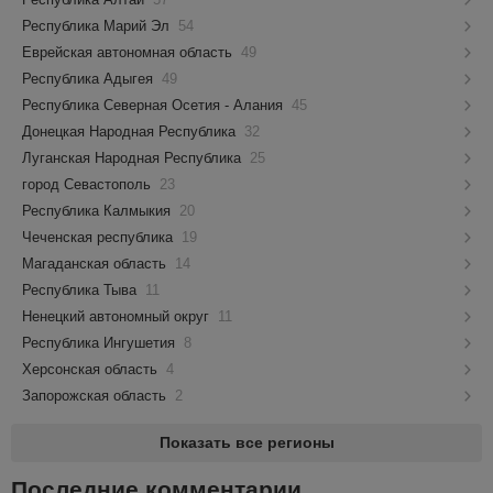
Республика Марий Эл
54
Еврейская автономная область
49
Республика Адыгея
49
Республика Северная Осетия - Алания
45
Донецкая Народная Республика
32
Луганская Народная Республика
25
город Севастополь
23
Республика Калмыкия
20
Чеченская республика
19
Магаданская область
14
Республика Тыва
11
Ненецкий автономный округ
11
Республика Ингушетия
8
Херсонская область
4
Запорожская область
2
Показать все регионы
Последние комментарии