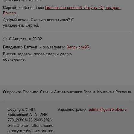
Сергей
, к объявлению
Гильзы лве новосиб. Латунь. Однострел.
Боксер.
Добрый вечер! Сколько всего гильз? С
уважением, Сергей.
6 Августа, в 20:02
Владимир Евтеев
, к объявлению
Вепрь сок95
Внесён задаток, после сделки удалю
объявление.
О проекте
Правила
Статьи
Анти-мошенник
Гарант
Контакты
Реклама
Copyright © ИП
Администрация:
admin@gunsbroker.ru
Краковский А. А. ИНН
773126861423 2008-2026
GunsBroker - объявление
о покупке б/у пистолетов