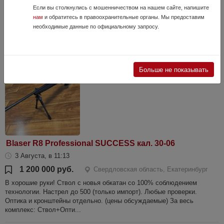
Если вы столкнулись с мошенничеством на нашем сайте, напишите
Оружие гладкоствольное МЦ 108-03 Калибр 12х70 Стволы 750мм
нам
и обратитесь в правоохранительные органы. Мы предоставим
Сверловка 18,5мм Дульные сужения чок/усиленный чок (1мм/1,2мм)
необходимые данные по официальному запросу.
Оценочное состояние 4 Железо в идеале, по дереву есть мелкие
коцки. Настр...
Больше не показывать
Blaser R8 Professional SUCCESS кал. 30-06
3 Августа, в 11:13
1 200 000 руб.
Свердловская область, Екатеринбург
В хорошие руки! Ствол с новья обкатан со 100% соблюдением
технологии. Настрел до 500 (только импорт). Любые проверки.
Оптика и кронштейны отдельно. (цены обсуждаемые) За весь
комплекс: Ствол+Опти...