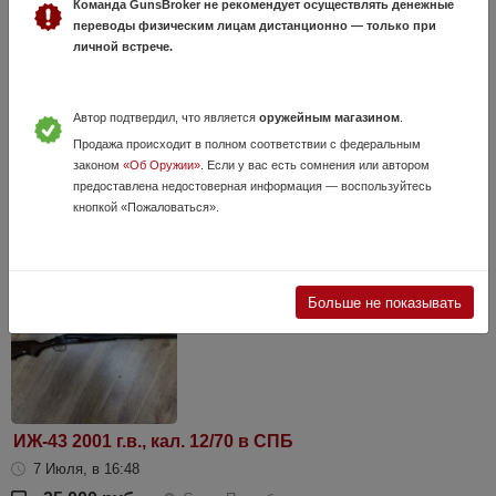
Команда GunsBroker не рекомендует осуществлять денежные
переводы физическим лицам дистанционно — только при
личной встрече.
Автор подтвердил, что является
оружейным магазином
.
Hatsan Escort Magnum , кал. 12/76 в СПБ
Продажа происходит в полном соответствии с федеральным
27 Июля, в 14:06
законом
«Об Оружии»
. Если у вас есть сомнения или автором
18 000 руб.
Санкт-Петербург
предоставлена недостоверная информация — воспользуйтесь
кнопкой «Пожаловаться».
ствол 510 , отличное состояние
Больше не показывать
ИЖ-43 2001 г.в., кал. 12/70 в СПБ
7 Июля, в 16:48