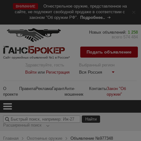
Огнестрельное оружие, представленное на
ВНИМАНИЕ
сайте, не подлежит свободной продаже в соответствии с
законом "Об оружии РФ".
Подробнее..
Новых объявлений:
1 258
всего 574 484
Подать объявление
Сайт оружейных объявлений №1 в России*
Здравствуйте, гость
Выбранный регион
Вся Россия
Войти
или
Регистрация
О
Правила
Реклама
Гарант
Анти-
Контакты
Закон "Об
проекте
мошенник
оружии"
Расширенный поиск
Главная
Охотничье оружие
Объявление №977348