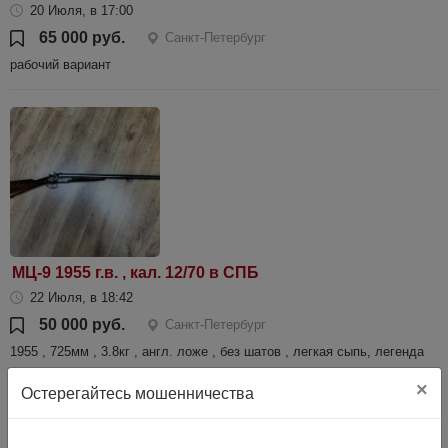
20 Июля, в 17:00
65 000 руб.
Санкт-Петербург
рабочий вариант
МЦ-9 1955 г.в. , кал. 12/70 в СПБ
22 Июля, в 18:42
50 000 руб.
Санкт-Петербург
1955 , 725мм , 3.8кг , англ. ложе , без шатов , легкая сыпь, легенда
×
Остерегайтесь мошенничества