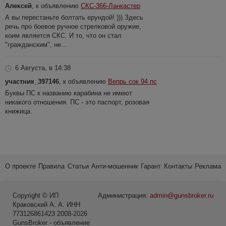
Алексей
, к объявлению
СКС-366-Ланкастер
А вы перестаньте болтать ерундой! ))) Здесь
речь про боевое ручное стрелковой оружие,
коим является СКС. И то, что он стал
"гражданским", не...
6 Августа, в 14:38
участник_397146
, к объявлению
Вепрь сок 94 пс
Буквы ПС к названию карабина не имеют
никакого отношения. ПС - это паспорт, розовая
книжица.
О проекте
Правила
Статьи
Анти-мошенник
Гарант
Контакты
Реклама
Copyright © ИП
Администрация:
admin@gunsbroker.ru
Краковский А. А. ИНН
773126861423 2008-2026
GunsBroker - объявление