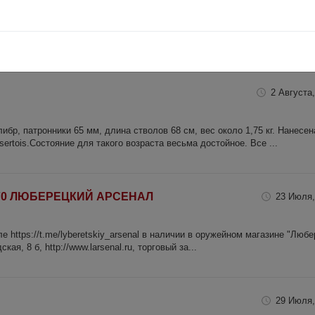
WM (Магнум). Прицел Banner и чехол. Осмотр строго с лицензией.
2 Августа,
либр, патронники 65 мм, длина стволов 68 см, вес около 1,75 кг. Нанесен
sertois.Состояние для такого возраста весьма достойное. Все ...
12х70 ЛЮБЕРЕЦКИЙ АРСЕНАЛ
23 Июля,
 https://t.me/lyberetskiy_arsenal в наличии в оружейном магазине "Люб
ая, 8 б, http://www.larsenal.ru, торговый за...
29 Июля,