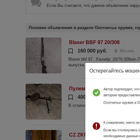
Если Вы считаете, что данное объявление нару
Похожие объявления в разделе Охотничье оружие, го
Blaser BBF 97 20/308
160 000 руб.
Москва
Blaser bbf 97 . Калибр: 20/76-308w
выпуска. Покупал на ганзе. Вероятно,
Остерегайтесь моше
Пулемет Дегтярева ДР-О
Автор подтвердил, чт
автором предоставлен
400 000 руб.
Москва
Охотничье оружие и 
В отличном состоянии! Звоните, отве
К сожалению, никто н
Если вы столкнулись 
CZ ZKM 452-2E
необходимые данные 