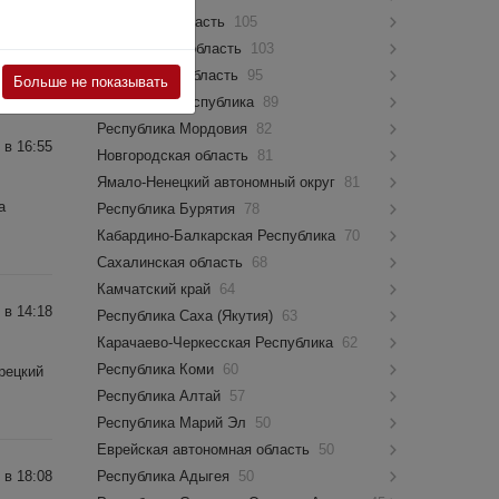
Псковская область
105
Костромская область
103
Мурманская область
95
Больше не показывать
Чувашская Республика
89
Республика Мордовия
82
 в 16:55
Новгородская область
81
Ямало-Ненецкий автономный округ
81
а
Республика Бурятия
78
Кабардино-Балкарская Республика
70
Сахалинская область
68
Камчатский край
64
 в 14:18
Республика Саха (Якутия)
63
Карачаево-Черкесская Республика
62
Республика Коми
60
ерецкий
Республика Алтай
57
Республика Марий Эл
50
Еврейская автономная область
50
 в 18:08
Республика Адыгея
50