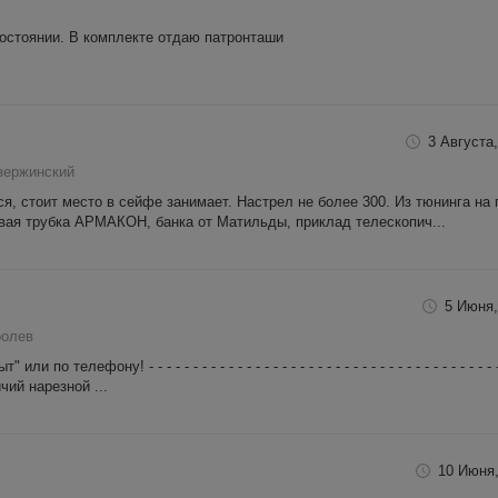
остоянии. В комплекте отдаю патронташи
3 Августа,
зержинский
я, стоит место в сейфе занимает. Настрел не более 300. Из тюнинга на 
вая трубка АРМАКОН, банка от Матильды, приклад телескопич...
5 Июня,
ролев
телефону! - - - - - - - - - - - - - - - - - - - - - - - - - - - - - - - - - - - - - - - - 
чий нарезной ...
10 Июня,