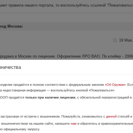
шает правила нашего портала, то воспользуйтесь ссылкой
"Пожаловатьс
род Москва:
19 Мая,
in Продажа в Москве по лицензии. Оформление ЛРО ВАО. По клейму - 2006
 третий владелец. Мой настрел: около 25 шт. - гладки...
нничества
7 Июня,
о изделие продаётся в полном соответствии с федеральным законом
«Об Оружии»
. Ес
а недостоверная информация — воспользуйтесь кнопкой «Пожаловаться».
ОООП продаётся
только при наличии лицензии
, с обязательной перерегистрацией в
чу на вопросы!
е застрахован от встречи с мошенником. Пожалуйста, ознакомьтесь с
данной
статьёй и
с мошенничеством на нашем сайте, напишите
нам
и обратитесь в правоохранительны
10 Июля,
по официальному запросу.