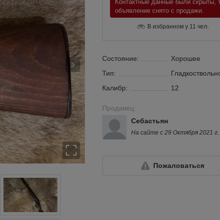
Контактные данные были скрыты, т
объявление снято с продажи.
В избранном у 11 чел.
Состояние:
Хорошее
Тип:
Гладкоствольн
Калибр:
12
Продавец:
Себастьян
На сайте с 29 Октября 2021 г.
Пожаловаться