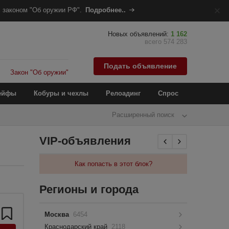
 законом "Об оружии РФ".
Подробнее..
Новых объявлений:
1 162
всего 574 283
Подать объявление
Закон "Об оружии"
ейфы
Кобуры и чехлы
Релоадинг
Спрос
Расширенный поиск
VIP-объявления
Как попасть в этот блок?
Регионы и города
Москва
6454
Краснодарский край
2118