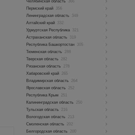
Челябинская область
366
Пермский край
356
Ленинградская область
349
Алтайский край
332
Удмуртская Республика
321
Астраханская область
319
Республика Башкортостан
305
Тюменская область
288
Тверская область
282
Рязанская область
278
Хабаровский край
265
Владимирская область
264
Ярославская область
252
Республика Крым
251
Калининградская область
250
Тульская область
216
Вологодская область
213
Смоленская область
202
Белгородская область
200