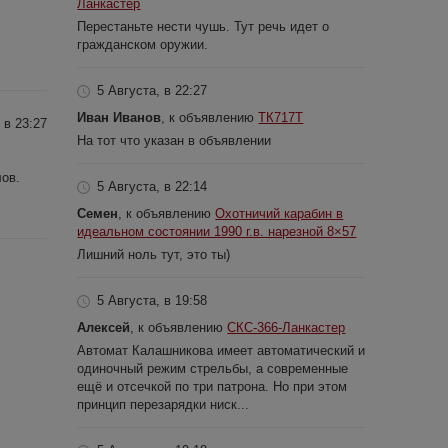
Ланкастер
Перестаньте нести чушь. Тут речь идет о
гражданском оружии.
5 Августа, в 22:27
Иван Иванов
, к объявлению
ТК717Т
 в 23:27
На тот что указан в объявлении
лов.
5 Августа, в 22:14
Семен
, к объявлению
Охотничий карабин в
идеальном состоянии 1990 г.в. нарезной 8×57
Лишний ноль тут, это ты)
5 Августа, в 19:58
Алексей
, к объявлению
СКС-366-Ланкастер
Автомат Калашникова имеет автоматический и
одиночный режим стрельбы, а современные
ещё и отсечкой по три патрона. Но при этом
принцип перезарядки ниск...