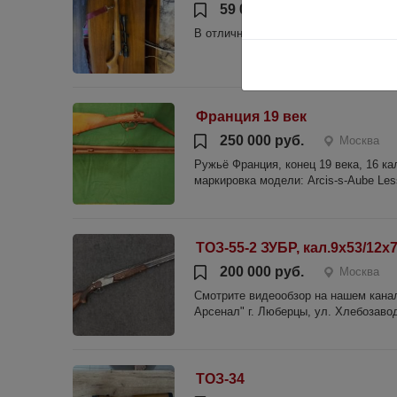
59 000 руб.
Москва
В отличном состоянии в калибре 22 
Франция 19 век
250 000 руб.
Москва
Ружьё Франция, конец 19 века, 16 ка
маркировка модели: Arcis-s-Aube Les
ТОЗ-55-2 ЗУБР, кал.9х53/
200 000 руб.
Москва
Смотрите видеообзор на нашем канале
Арсенал" г. Люберцы, ул. Хлебозаводск
ТОЗ-34