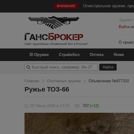
Огнестрельное оружие, пре
ВНИМАНИЕ
Здравст
Войти
и
О проек
Сайт оружейных объявлений №1 в России*
Оружие
Страйкбол
Оптика
Ножи
Главная
Охотничье оружие
Объявление №977310
Ружье ТОЗ-66
02 Июня 2026
в 17:53
707
(+12)