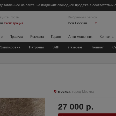
дставленное на сайте, не подлежит свободной продаже в соответствии с
вуйте, гость
Выбранный регион
Вся Россия
ли
Регистрация
те
Правила
Реклама
Гарант
Анти-мошенник
Контакты
Экипировка
Патроны
ЗИП
Лазертаг
Тюнинг
С
москва
, город Москва
27 000 р.