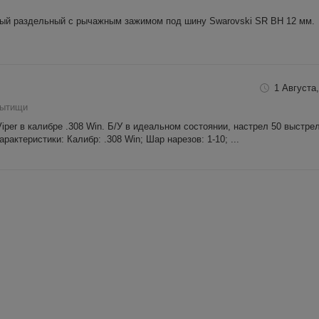
ый раздельный с рычажным зажимом под шину Swarovski SR BH 12 мм.
1 Августа,
Мытищи
per в калибре .308 Win. Б/У в идеальном состоянии, настрел 50 выстре
арактеристики: Калибр: .308 Win; Шар нарезов: 1-10; ...