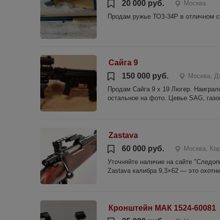
20 000 руб.
Москва
Продам ружье ТОЗ-34P в отличном с
Сайга 9
150 000 руб.
Москва, Д
Продам Сайга 9 х 19 Люгер. Наигралс
остальное на фото. Цевье SAG, газо
Zastava
60 000 руб.
Москва, Ко
Уточняйте наличие на сайте "Следопыт" или по 
Zastava калибра 9,3×62 — это охотни
Кронштейн МАК 1524-60081