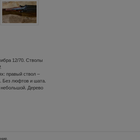
ибра 12/70. Стволы
.
х: правый ствол –
. Без люфтов и шата.
 небольшой. Дерево
ние.