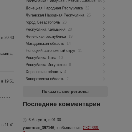
Республика Северная Осетия - Алания
45
Донецкая Народная Республика
32
Луганская Народная Республика
25
город Севастополь
23
Республика Калмыкия
20
Чеченская республика
19
 в 20:43
Магаданская область
14
Ненецкий автономный округ
11
память,
Республика Тыва
10
Республика Ингушетия
8
Херсонская область
4
Запорожская область
2
 в 19:51
Показать все регионы
- - - -
Последние комментарии
6 Августа, в 01:30
 в 11:41
участник_397146
, к объявлению
СКС-366-