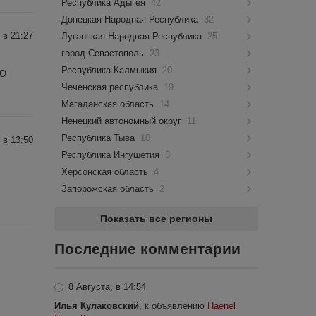
Республика Адыгея
42
Донецкая Народная Республика
32
 в 21:27
Луганская Народная Республика
25
город Севастополь
23
Республика Калмыкия
20
ОО
Чеченская республика
19
Магаданская область
14
Ненецкий автономный округ
11
Республика Тыва
10
 в 13:50
Республика Ингушетия
8
Херсонская область
4
Запорожская область
2
Показать все регионы
Последние комментарии
8 Августа, в 14:54
Илья Кулаковский
, к объявлению
Haenel