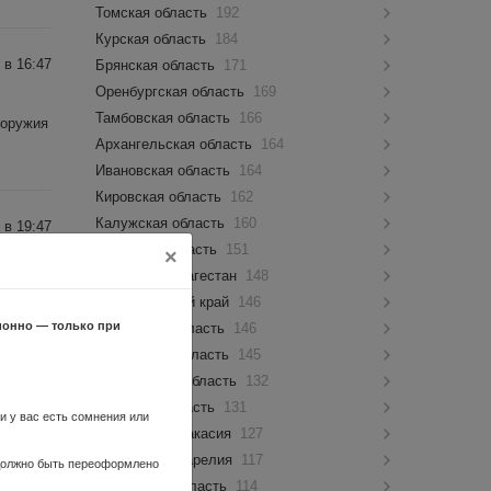
Томская область
192
Курская область
184
 в 16:47
Брянская область
171
Оренбургская область
169
Тамбовская область
166
 оружия
Архангельская область
164
Ивановская область
164
Кировская область
162
Калужская область
160
 в 19:47
Амурская область
151
×
Республика Дагестан
148
1950
Забайкальский край
146
ионно — только при
Орловская область
146
Пензенская область
145
Ульяновская область
132
 в 14:02
Липецкая область
131
ли у вас есть сомнения или
Республика Хакасия
127
, два
Республика Карелия
117
 должно быть переоформлено
Курганская область
114