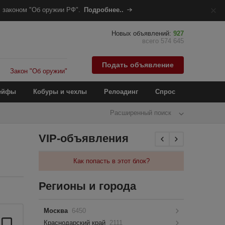
 законом "Об оружии РФ".
Подробнее..
Новых объявлений:
927
всего 574 645
Подать объявление
Закон "Об оружии"
ейфы
Кобуры и чехлы
Релоадинг
Спрос
Расширенный поиск
VIP-объявления
Как попасть в этот блок?
Регионы и города
Москва
6450
Краснодарский край
2111