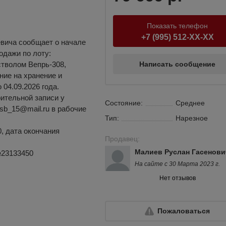
Показать телефон
+7 (995) 512-XX-XX
вича сообщает о начале
одажи по лоту:
тволом Вепрь-308,
Написать сообщение
ние на хранение и
04.09.2026 года.
ительной записи у
Состояние:
Среднее
 csb_15@mail.ru в рабочие
Тип:
Нарезное
0, дата окончания
Продавец:
Малиев Руслан Гасенови
№23133450
На сайте с 30 Марта 2023 г.
Нет отзывов
Пожаловаться