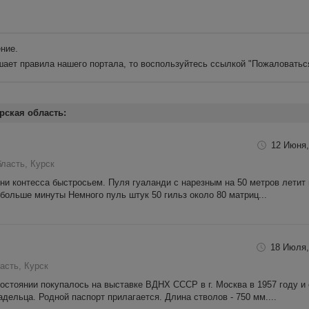
ние.
шает правила нашего портала, то воспользуйтесь ссылкой
"Пожаловатьс
рская область:
12 Июня,
бласть, Курск
ни контесса быстросьем. Пуля гуаланди с нарезным на 50 метров летит 
 больше минуты Немного пуль штук 50 гильз около 80 матриц...
18 Июля,
асть, Курск
стоянии покупалось на выставке ВДНХ СССР в г. Москва в 1957 году и
адельца. Родной паспорт прилагается. Длина стволов - 750 мм....