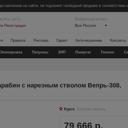
дставленное на сайте, не подлежит свободной продаже в соответствии с
вуйте, гость
Выбранный регион
Вся Россия
ли
Регистрация
те
Правила
Реклама
Гарант
Анти-мошенник
Контакты
Экипировка
Патроны
ЗИП
Лазертаг
Тюнинг
С
рабин с нарезным стволом Вепрь-308,
Курск
, Курская область
79 666 р.