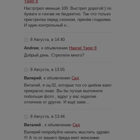
Yager 8
Настртрел меньше 100. Выстрел дорогой:) по
бумаге и гонгам не бюджетно. Так что только
пристрелка перед сезоном, причём гладкими.
И один контрольный н...
8 Августа, в 14:40
Andrew
, к объявлению
Haenel Yager 8
Добрый день. Стреляли много?
8 Августа, в 13:55
Валерий
, к объявлению
Свд
Виталий, я оц-32, которые тоз со цкибом ваял
прекрасно знаю. Вы бы лучше выложили
побольше фото , вдруг у вас изделие
отличное от других. И ещё заме...
8 Августа, в 13:44
Виталий
, к объявлению
Свд
Валерий попробуйте начать мыслить здраво
!!! А то от вашего бреда веет женскими