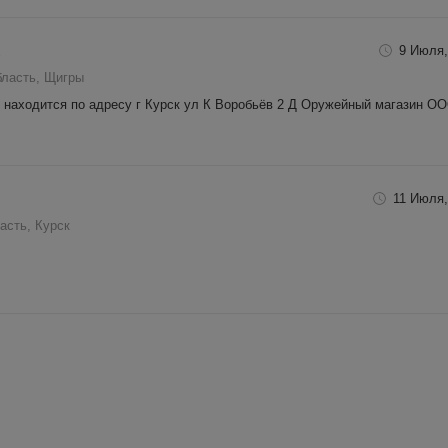
R
9 Июля,
бласть, Щигры
аходится по адресу г Курск ул К Воробьёв 2 Д Оружейный магазин О
11 Июля,
асть, Курск