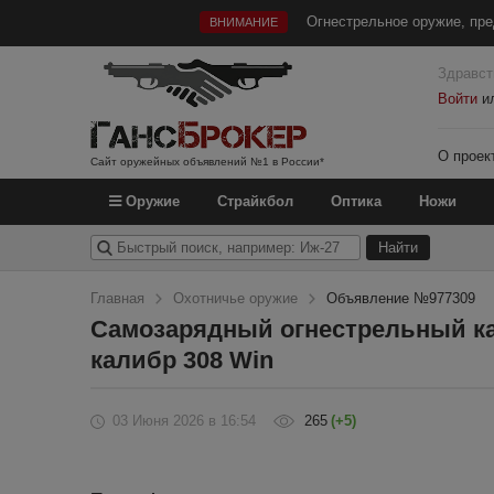
Огнестрельное оружие, пре
ВНИМАНИЕ
Здравст
Войти
и
О проек
Сайт оружейных объявлений №1 в России*
Оружие
Страйкбол
Оптика
Ножи
Главная
Охотничье оружие
Объявление №977309
Самозарядный огнестрельный ка
калибр 308 Win
03 Июня 2026
в 16:54
265
(+5)