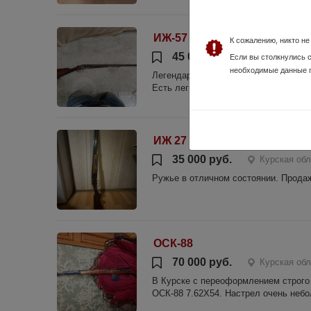
ИЖ-57
К сожалению, никто н
45 000 руб.
Курская обл
Если вы столкнулись 
необходимые данные 
Легендарный Иж 57! Калибр 16! Редк
Есть легкая сыпь на стволах, малень
ИЖ 27 М
35 000 руб.
Курская обл
Ружье в отличном состоянии. Прода
ОСК-88
70 000 руб.
Курская обл
В Курске с переоформлением строго ч
ОСК-88 7.62Х54. Настрел очень небо