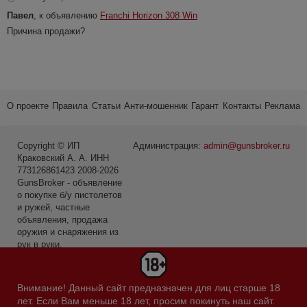
Павел
, к объявлению
Franchi Horizon 308 Win
Причина продажи?
О проекте
Правила
Статьи
Анти-мошенник
Гарант
Контакты
Реклама
Copyright © ИП
Администрация:
admin@gunsbroker.ru
Краковский А. А. ИНН
773126861423 2008-2026
GunsBroker - объявление
о покупке б/у пистолетов
и ружей, частные
объявления, продажа
оружия и снаряжения из
рук в руки.
* Первое место среди
сайтов в категории Охота
Внимание! Данный сайт предназначен для лиц старше 18
и рыбалка по данным
лет. Если Вам меньше 18 лет, просим покинуть наш сайт.
Яндекс.Радар за