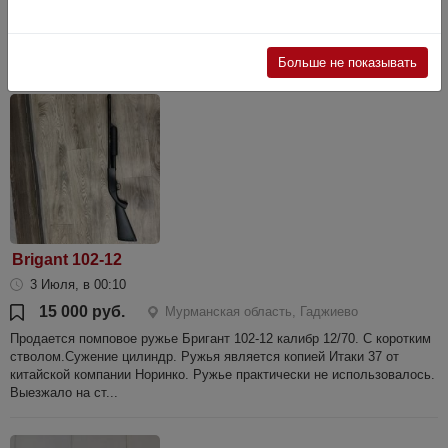
40 000 руб.
Мурманская область, Снежногорск
Состояние нового ружья. Настрел 10 патронов. В комплекте
удлинитель ствола.
Больше не показывать
Brigant 102-12
3 Июля, в 00:10
15 000 руб.
Мурманская область, Гаджиево
Продается помповое ружье Бригант 102-12 калибр 12/70. С коротким
стволом.Сужение цилиндр. Ружья является копией Итаки 37 от
китайской компании Норинко. Ружье практически не использовалось.
Выезжало на ст...