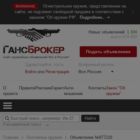
Огнестрельное оружие, представленное на
ВНИМАНИЕ
сайте, не подлежит свободной продаже в соответствии с
законом "Об оружии РФ".
Подробнее..
Новых объявлений:
1 104
всего 574 600
Подать объявление
Сайт оружейных объявлений №1 в России*
Здравствуйте, гость
Выбранный регион
Вся Россия
Войти
или
Регистрация
О
Правила
Реклама
Гарант
Анти-
Контакты
Закон "Об
проекте
мошенник
оружии"
Расширенный поиск
Главная
Охотничье оружие
Объявление №977218