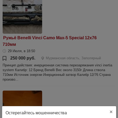
Ружьё Benelli Vinci Camo Max-5 Special 12х76
710мм
29 Июля, в 18:50
250 000 руб.
Мурманская область, Заполярный
Принцип действия: инерционная система перезаряжания vinci inertia
system Калибр: 12 Бренд Benelli Вес около 3150г Длина ствола
710мм Источник энергии Инерционный затвор Калибр 12/76 Страна
произво...
×
Остерегайтесь мошенничества