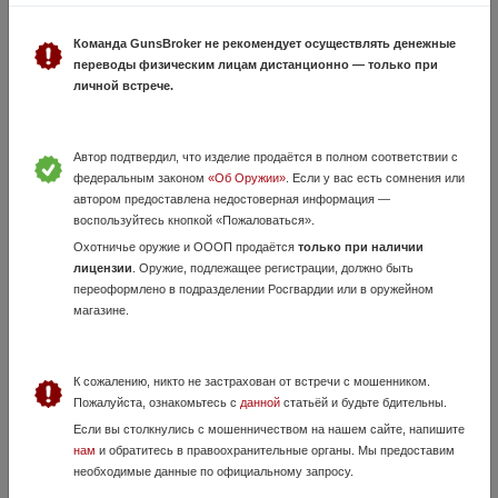
Команда GunsBroker не рекомендует осуществлять денежные
переводы физическим лицам дистанционно — только при
ОП СКС
личной встрече.
23 Июля, в 22:28
40 000 руб.
Мурманская область, Мурманск
ОП СКС . нижний на фото - Ранняя огражданка - Штифта нет -
Автор подтвердил, что изделие продаётся в полном соответствии с
Нарезы в норме . - Воронение + Есть звезда на коробке !! детальные
федеральным законом
«Об Оружии»
. Если у вас есть сомнения или
фото и подробности по запросу оригинальное дерево - (верхний тоже
автором предоставлена недостоверная информация —
...
воспользуйтесь кнопкой «Пожаловаться».
Охотничье оружие и ОООП продаётся
только при наличии
лицензии
. Оружие, подлежащее регистрации, должно быть
переоформлено в подразделении Росгвардии или в оружейном
магазине.
К сожалению, никто не застрахован от встречи с мошенником.
Пожалуйста, ознакомьтесь с
данной
статьёй и будьте бдительны.
Если вы столкнулись с мошенничеством на нашем сайте, напишите
Мр-155
нам
и обратитесь в правоохранительные органы. Мы предоставим
необходимые данные по официальному запросу.
3 Августа, в 20:02