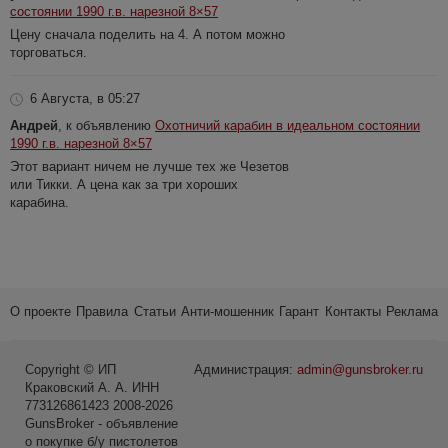
состоянии 1990 г.в. нарезной 8×57
Цену сначала поделить на 4. А потом можно
торговаться.
6 Августа, в 05:27
Андрей
, к объявлению
Охотничий карабин в идеальном состоянии
1990 г.в. нарезной 8×57
Этот вариант ничем не лучше тех же Чезетов
или Тикки. А цена как за три хороших
карабина.
О проекте
Правила
Статьи
Анти-мошенник
Гарант
Контакты
Реклама
Copyright © ИП
Администрация:
admin@gunsbroker.ru
Краковский А. А. ИНН
773126861423 2008-2026
GunsBroker - объявление
о покупке б/у пистолетов