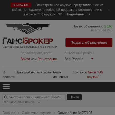
Огнестрельное оружие, представленное на
ВНИМАНИЕ
сайте, не подлежит свободной продаже в соответствии с
законом "Об оружии РФ".
Подробнее..
Новых объявлений:
1 168
всего 574 245
Подать объявление
Сайт оружейных объявлений №1 в России*
Здравствуйте, гость
Выбранный регион
Вся Россия
Войти
или
Регистрация
О
Правила
Реклама
Гарант
Анти-
Контакты
Закон "Об
проекте
мошенник
оружии"
Расширенный поиск
Главная
Охотничье оружие
Объявление №977195