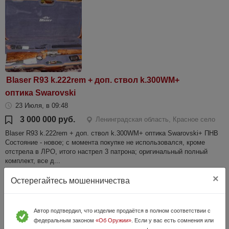
Blaser R93 k.222rem + доп. ствол k.300WM+
оптика Swarovski
23 Июля, в 09:48
3 000 000 руб.
Ленинградская область, Красное село
Blaser R93 k.222rem + доп. ствол k.300WM+ оптика Swarovski+ ПНВ
Состояние - новое; с момента покупке не использовался, кроме
отстрела в ЛРО, итого настрел 3 патрона; оригинальный полный
комплект, все д...
×
Остерегайтесь мошенничества
Автор подтвердил, что изделие продаётся в полном соответствии с
федеральным законом
«Об Оружии»
. Если у вас есть сомнения или