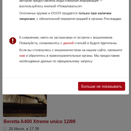
автором предоставлена недостоверная информация —
воспользуйтесь кнопкой «Пожаловаться».
Охотничье оружие и ОООП продаётся
только при наличии
лицензии
, с обязательной перерегистрацией в органах Росгвардии.
Binelli M1 Super 90
30 Июля, в 19:04
120 000 руб.
Ленинградская область, Всеволожск
К сожалению, никто не застрахован от встречи с мошенником.
Пожалуйста, ознакомьтесь с
данной
статьёй и будьте бдительны.
Ложа и приклад пластик, заводской кейс . Ствол, УСМ и затвор в
идеальном состоянии. Полный комплект дульных насадок,
Если вы столкнулись с мошенничеством на нашем сайте, напишите
удлинитель магазина на 3 патрона с дополнительной пружиной,
нам
и обратитесь в правоохранительные органы. Мы предоставим
удлинитель ствола 100 мм (...
необходимые данные по официальному запросу.
Больше не показывать
Beretta A400 Xtreme unico 12/89
24 Июля, в 17:39