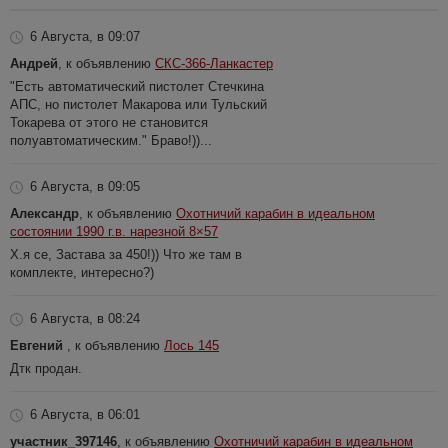
6 Августа, в 09:07
Андрей
, к объявлению
СКС-366-Ланкастер
"Есть автоматический пистолет Стечкина
АПС, но пистолет Макарова или Тульский
Токарева от этого не становится
полуавтоматическим." Браво!))...
6 Августа, в 09:05
Александр
, к объявлению
Охотничий карабин в идеальном
состоянии 1990 г.в. нарезной 8×57
Х.я се, Застава за 450!)) Что же там в
комплекте, интересно?)
6 Августа, в 08:24
Евгений
, к объявлению
Лось 145
Дтк продан.
6 Августа, в 06:01
участник_397146
, к объявлению
Охотничий карабин в идеальном