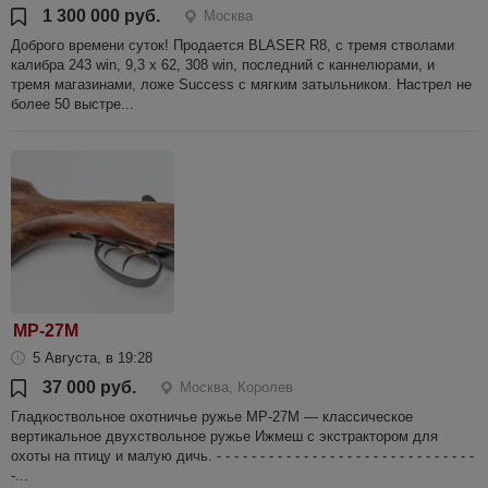
1 300 000 руб.
Москва
Доброго времени суток! Продается BLASER R8, с тремя стволами
калибра 243 win, 9,3 x 62, 308 win, последний с каннелюрами, и
тремя магазинами, ложе Success с мягким затыльником. Настрел не
более 50 выстре...
МР-27М
5 Августа, в 19:28
37 000 руб.
Москва, Королев
Гладкоствольное охотничье ружье МР-27М — классическое
вертикальное двухствольное ружье Ижмеш с экстрактором для
охоты на птицу и малую дичь. - - - - - - - - - - - - - - - - - - - - - - - - - - - - - -
-...