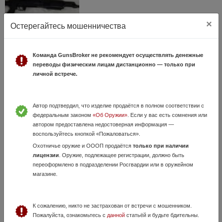
×
Остерегайтесь мошенничества
Команда GunsBroker не рекомендует осуществлять денежные
НОВЫЙ ВПО -127 308Win -03 б/о (590)
переводы физическим лицам дистанционно — только при
20 Июля, в 19:17
личной встрече.
115 000 руб.
Москва, Пушкино
Продам ВПО -127 вепрь 308Win длинна ствола 590 стреляет при
сложенном состоянии,новый, от берал из множества
Автор подтвердил, что изделие продаётся в полном соответствии с
бороскопом,любые проверки приветствуются,стоит отбойник
федеральным законом
«Об Оружии»
. Если у вас есть сомнения или
силиконовый.
автором предоставлена недостоверная информация —
воспользуйтесь кнопкой «Пожаловаться».
Охотничье оружие и ОООП продаётся
только при наличии
лицензии
. Оружие, подлежащее регистрации, должно быть
переоформлено в подразделении Росгвардии или в оружейном
магазине.
К сожалению, никто не застрахован от встречи с мошенником.
Пожалуйста, ознакомьтесь с
данной
статьёй и будьте бдительны.