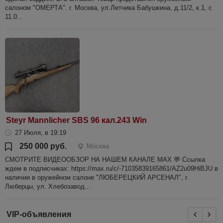
салоном "ОМЕРТА". г. Москва, ул.Летчика Бабушкина, д.11/2, к.1, с
11.0...
Steyr Mannlicher SBS 96 кал.243 Win
27 Июля, в 19:19
250 000 руб.
Москва
СМОТРИТЕ ВИДЕООБЗОР НА НАШЕМ КАНАЛЕ MAX 💬 Ссылка
ждем в подписчиках: https://max.ru/c/-71035839165861/AZ2u09HiBJU в
наличии в оружейном салоне "ЛЮБЕРЕЦКИЙ АРСЕНАЛ", г.
Люберцы, ул. Хлебозавод...
VIP-объявления