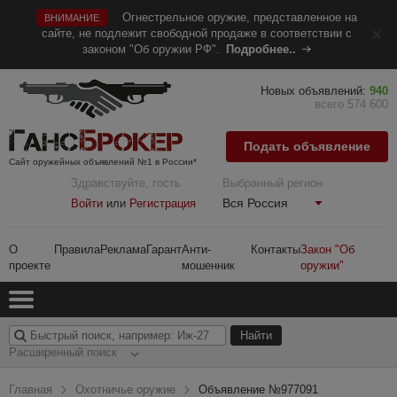
Огнестрельное оружие, представленное на
ВНИМАНИЕ
сайте, не подлежит свободной продаже в соответствии с
законом "Об оружии РФ".
Подробнее..
Новых объявлений:
940
всего 574 600
Подать объявление
Сайт оружейных объявлений №1 в России*
Здравствуйте, гость
Выбранный регион
Вся Россия
Войти
или
Регистрация
О
Правила
Реклама
Гарант
Анти-
Контакты
Закон "Об
проекте
мошенник
оружии"
Расширенный поиск
Главная
Охотничье оружие
Объявление №977091