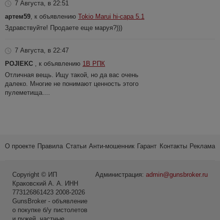
7 Августа, в 22:51
артем59
, к объявлению
Tokio Marui hi-capa 5.1
Здравствуйте! Продаете еще маруя?)))
7 Августа, в 22:47
POJIEKC
, к объявлению
1В РПК
Отличная вещь. Ищу такой, но да вас очень
далеко. Многие не понимают ценность этого
пулеметища....
О проекте
Правила
Статьи
Анти-мошенник
Гарант
Контакты
Реклама
Copyright © ИП
Администрация:
admin@gunsbroker.ru
Краковский А. А. ИНН
773126861423 2008-2026
GunsBroker - объявление
о покупке б/у пистолетов
и ружей, частные