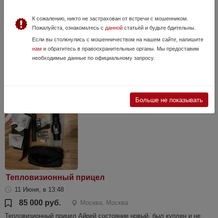
Доп. Ствол Blaser R93 223 Rem
К сожалению, никто не застрахован от встречи с мошенником.
Сегодня, в 00:31
Пожалуйста, ознакомьтесь с
данной
статьёй и будьте бдительны.
250 000 руб.
Москва
Если вы столкнулись с мошенничеством на нашем сайте, напишите
нам
и обратитесь в правоохранительные органы. Мы предоставим
Дополнительный ствол 12 выстрелов ( контроль отстрел и
необходимые данные по официальному запросу.
сертификация ) без охот и тд. Цена доп ствола с личинкой вставкой
250 торг. Сертификат в наличии. Можно приобщить к любому
карабину.сначала продаю ...
Больше не показывать
Тепловизионный прицел
11 Июня, в 13:48
85 000 руб.
Москва, Москва
Тепловизионный прицел Айрей состояние новый, был куплен и не