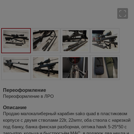
Переоформление
Переоформление в ЛРО
Описание
Продаю малокалиберный карабин sako quad в пластиковом
корпусе с двумя стволами 22lr, 22wmr, оба ствола с нарезкой
под банку, банка финская разборная, оптика hawk 5-25*50 с
zero-stop, кольца и быстросъём MAC, в подарок два чехла и