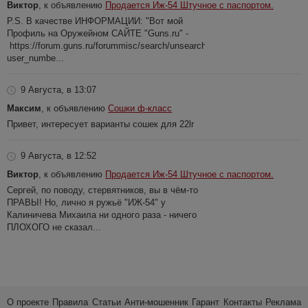
Виктор
, к объявлению
Продается Иж-54 Штучное с паспортом.
P.S. В качестве ИНФОРМАЦИИ: "Вот мой
Профиль на Оружейном САЙТЕ "Guns.ru" -
https://forum.guns.ru/forummisc/search/unsearch?
user_numbe...
9 Августа, в 13:07
Максим
, к объявлению
Сошки ф-класс
Привет, интересует варианты сошек для 22lr
9 Августа, в 12:52
Виктор
, к объявлению
Продается Иж-54 Штучное с паспортом.
Сергей, по поводу, стервятников, вы в чём-то
ПРАВЫ! Но, лично я ружьё "ИЖ-54" у
Калиничева Михаила ни одного раза - ничего
ПЛОХОГО не сказал...
О проекте
Правила
Статьи
Анти-мошенник
Гарант
Контакты
Реклама