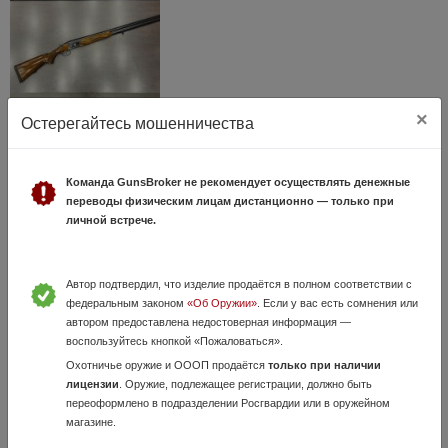
×
Остерегайтесь мошенничества
ТОЗ-34Р к.12/70 (арт.958) тел.+7495-175-75-75
12 Июля, в 17:10
29 300 руб.
Москва, Раменское
Команда GunsBroker не рекомендует осуществлять денежные
переводы физическим лицам дистанционно — только при
Обзор оружия в нашем ТГ- канале: https://t.me/karabin_market Канал
личной встрече.
в МАХ: https://max.ru/join/6xdZfb-LVT9GYT4FnnEAj-
0K0CuWRjsHnLtsIiocxh0 Ружьё ТОЗ-34Р к.12/70 (арт.958), состояние
хорошее. Оружие пре...
Автор подтвердил, что изделие продаётся в полном соответствии с
федеральным законом
«Об Оружии»
. Если у вас есть сомнения или
автором предоставлена недостоверная информация —
воспользуйтесь кнопкой «Пожаловаться».
Охотничье оружие и ОООП продаётся
только при наличии
лицензии
. Оружие, подлежащее регистрации, должно быть
переоформлено в подразделении Росгвардии или в оружейном
магазине.