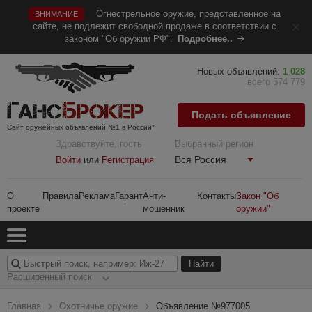
Огнестрельное оружие, представленное на
ВНИМАНИЕ
сайте, не подлежит свободной продаже в соответствии с
законом "Об оружии РФ".
Подробнее..
Новых объявлений:
1 028
всего 574 779
Подать объявление
Сайт оружейных объявлений №1 в России*
Здравствуйте, гость
Выбранный регион
Вся Россия
Войти
или
Регистрация
О
Правила
Реклама
Гарант
Анти-
Контакты
Закон "Об
проекте
мошенник
оружии"
Расширенный поиск
Главная
Охотничье оружие
Объявление №977005