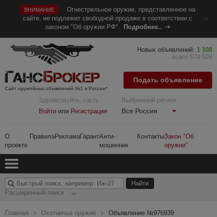
Огнестрельное оружие, представленное на
ВНИМАНИЕ
сайте, не подлежит свободной продаже в соответствии с
законом "Об оружии РФ".
Подробнее..
Новых объявлений:
1 108
всего 574 599
Подать объявление
Сайт оружейных объявлений №1 в России*
Здравствуйте, гость
Выбранный регион
Вся Россия
Войти
или
Регистрация
О
Правила
Реклама
Гарант
Анти-
Контакты
Закон "Об
проекте
мошенник
оружии"
Расширенный поиск
Главная
Охотничье оружие
Объявление №976939