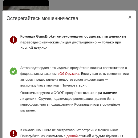
×
Остерегайтесь мошенничества
Команда GunsBroker не рекомендует осуществлять денежные
переводы физическим лицам дистанционно — только при
личной встрече.
Вепрь КМ 136
23 Июля, в 23:51
200 000 руб.
Республика Татарстан, Альметьевск
Автор подтвердил, что изделие продаётся в полном соответствии с
федеральным законом
«Об Оружии»
. Если у вас есть сомнения или
Вепрь КМ 136 7.62х39 Полный комплект включая штык нож на одних
автором предоставлена недостоверная информация —
номерах. Коллекционное состояние .(без ремонтных клейм) Коробка
воспользуйтесь кнопкой «Пожаловаться».
цинка в комплекте. Продажа осмотр осуществляется строго при
наличии со...
Охотничье оружие и ОООП продаётся
только при наличии
лицензии
. Оружие, подлежащее регистрации, должно быть
переоформлено в подразделении Росгвардии или в оружейном
магазине.
К сожалению, никто не застрахован от встречи с мошенником.
Пожалуйста, ознакомьтесь с
данной
статьёй и будьте бдительны.