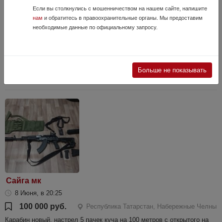
Если вы столкнулись с мошенничеством на нашем сайте, напишите
нам
и обратитесь в правоохранительные органы. Мы предоставим
необходимые данные по официальному запросу.
ИЖ 54
14 Июня, в 21:39
38 000 руб.
Республика Татарстан, Казань
ИЖ 54 в превосходном состоянии. Приклад цевье орех Английская
Больше не показывать
ложа. Никаких шатов раковин и ид. Оружее для ценителей…
Сайга мк
8 Июня, в 20:25
100 000 руб.
Республика Татарстан, Набережные Челны
Карабин новый, настрел 5 пачек куча на 100 метров с открытого на