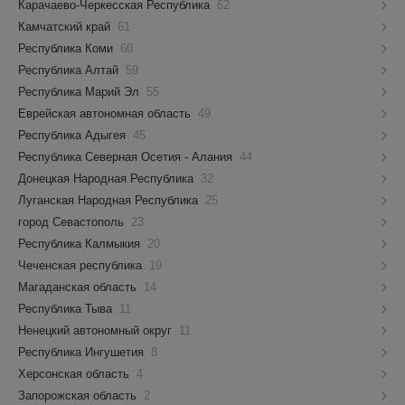
Карачаево-Черкесская Республика
62
Камчатский край
61
Республика Коми
60
Республика Алтай
59
Республика Марий Эл
55
Еврейская автономная область
49
Республика Адыгея
45
Республика Северная Осетия - Алания
44
Донецкая Народная Республика
32
Луганская Народная Республика
25
город Севастополь
23
Республика Калмыкия
20
Чеченская республика
19
Магаданская область
14
Республика Тыва
11
Ненецкий автономный округ
11
Республика Ингушетия
8
Херсонская область
4
Запорожская область
2