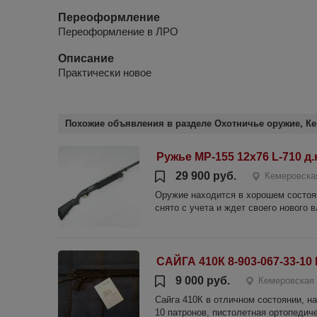
Переоформление
Переоформление в ЛРО
Описание
Практически новое
Похожие объявления в разделе Охотничье оружие, Ке
Ружье МР-155 12х76 L-710 д
29 900 руб.
Кемеровска
Оружие находится в хорошем состоя
снято с учета и ждет своего но
САЙГА 410К 8-903-067-33-10
9 000 руб.
Кемеровская 
Сайга 410К в отличном состоянии, на
10 патронов, пистолетная ортопедиче