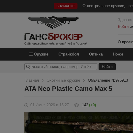
Огнестрельное оружие, пре
ВНИМАНИЕ
Здравст
Войти
и
О проек
Сайт оружейных объявлений №1 в России*
Оружие
Страйкбол
Оптика
Ножи
Главная
Охотничье оружие
Объявление №976913
ATA Neo Plastic Camo Max 5
01 Июня 2026
в 15:27
142
(+0)