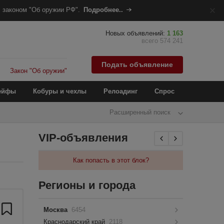
 законом "Об оружии РФ".
Подробнее..
Новых объявлений:
1 163
всего 574 241
Подать объявление
Закон "Об оружии"
ейфы
Кобуры и чехлы
Релоадинг
Спрос
Расширенный поиск
VIP-объявления
Как попасть в этот блок?
Регионы и города
Москва
6454
Краснодарский край
2118