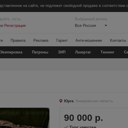
дставленное на сайте, не подлежит свободной продаже в соответствии с
вуйте, гость
Выбранный регион
Вся Россия
ли
Регистрация
те
Правила
Реклама
Гарант
Анти-мошенник
Контакты
Экипировка
Патроны
ЗИП
Лазертаг
Тюнинг
С
Юрга
, Кемеровская область
90 000 р.
Торг уместен