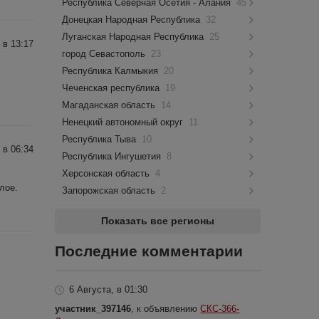
Республика Северная Осетия - Алания
45
Донецкая Народная Республика
32
Луганская Народная Республика
25
 в 13:17
город Севастополь
23
Республика Калмыкия
20
Чеченская республика
19
Магаданская область
14
Ненецкий автономный округ
11
Республика Тыва
10
 в 06:34
Республика Ингушетия
8
Херсонская область
4
лое.
Запорожская область
2
Показать все регионы
Последние комментарии
6 Августа, в 01:30
участник_397146
, к объявлению
СКС-366-