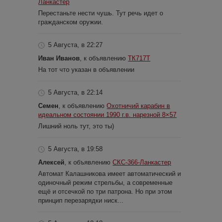
Ланкастер
Перестаньте нести чушь. Тут речь идет о
гражданском оружии.
5 Августа, в 22:27
Иван Иванов
, к объявлению
ТК717Т
На тот что указан в объявлении
5 Августа, в 22:14
Семен
, к объявлению
Охотничий карабин в
идеальном состоянии 1990 г.в. нарезной 8×57
Лишний ноль тут, это ты)
5 Августа, в 19:58
Алексей
, к объявлению
СКС-366-Ланкастер
Автомат Калашникова имеет автоматический и
одиночный режим стрельбы, а современные
ещё и отсечкой по три патрона. Но при этом
принцип перезарядки ниск...