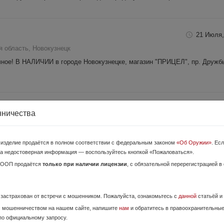
21 Июля,
 область, Новокузнецк
ное! В НАЛИЧИИ в городе Новокузнецке, магазин "ПРИЦЕЛ", пр. Дружбы,
2 Августа,
нничества
 область, Новокузнецк
S Composite 12/76 мм калибра с длинной ствола 510 мм и подствольн
о изделие продаётся в полном соответствии с федеральным законом
«Об Оружии»
. Ес
 техническом состоянии, настрел около 100 патронов. Продаю за нена..
а недостоверная информация — воспользуйтесь кнопкой «Пожаловаться».
ОООП продаётся
только при наличии лицензии
, с обязательной перерегистрацией в
25 Июня,
я область, Юрга
е застрахован от встречи с мошенником. Пожалуйста, ознакомьтесь с
данной
статьёй и
с мошенничеством на нашем сайте, напишите
нам
и обратитесь в правоохранительны
минимальный.
по официальному запросу.