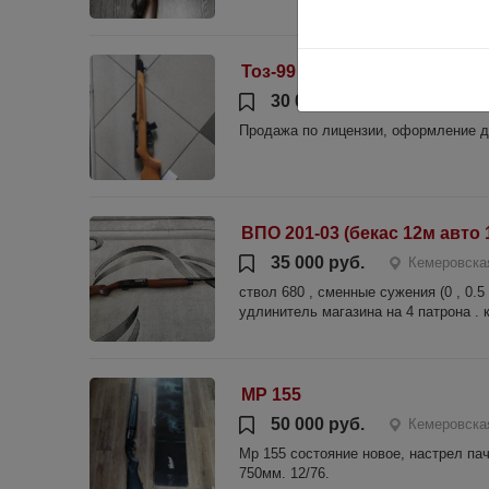
Тоз-99
30 000 руб.
Кемеровская
Продажа по лицензии, оформление д
ВПО 201-03 (бекас 12м авто 
35 000 руб.
Кемеровская
ствол 680 , сменные сужения (0 , 0.5
удлинитель магазина на 4 патрона . 
MP 155
50 000 руб.
Кемеровска
Мр 155 состояние новое, настрел пач
750мм. 12/76.