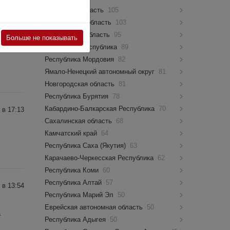
Псковская область
105
Костромская область
103
 в 07:27
Мурманская область
95
Больше не показывать
Чувашская Республика
89
Республика Мордовия
82
Ямало-Ненецкий автономный округ
81
Новгородская область
81
Республика Бурятия
78
Кабардино-Балкарская Республика
70
 в 17:13
Сахалинская область
68
Камчатский край
64
Республика Саха (Якутия)
63
Карачаево-Черкесская Республика
62
Республика Коми
60
Республика Алтай
57
 в 13:54
Республика Марий Эл
50
Еврейская автономная область
50
а
Республика Адыгея
50