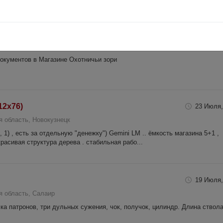
22 Июля,
 область, Ленинск-Кузнецкий
окументов в Магазине Охотничьи зори
12х76)
23 Июля,
 область, Новокузнецк
 , 1) , есть за отдельную "денежку") Gemini LM .. ёмкость магазина 5+1 ,
красивая структура дерева . стабильная рабо...
19 Июля,
я область, Салаир
ка патронов, три дульных сужения, чок, получок, цилиндр. Длина ствол