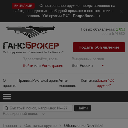
Огнестрельное оружие, представленное на
ВНИМАНИЕ
сайте, не подлежит свободной продаже в соответствии с
законом "Об оружии РФ".
Подробнее..
Новых объявлений:
1 053
всего 574 602
Подать объявление
Сайт оружейных объявлений №1 в России*
Здравствуйте, гость
Выбранный регион
Вся Россия
Войти
или
Регистрация
О
Правила
Реклама
Гарант
Анти-
Контакты
Закон "Об
проекте
мошенник
оружии"
Расширенный поиск
Главная
Охотничье оружие
Объявление №976898