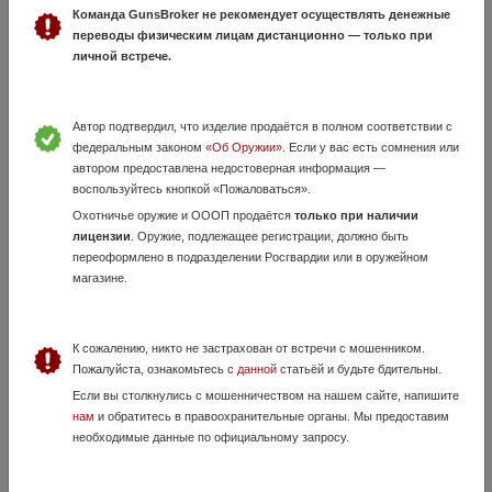
Команда GunsBroker не рекомендует осуществлять денежные
оружием
переводы физическим лицам дистанционно — только при
4 Августа, в 09:49
личной встрече.
90 000 руб.
Москва
ВИДЕООБЗОР НА НАШЕМ КАНАЛЕ В ТЕЛЕГРАМ
Автор подтвердил, что изделие продаётся в полном соответствии с
https://t.me/lyberetskiy_arsenal/4062 Оружейный салон «Люберецкий
Арсенал» МО, г. Люберцы, ул. Хлебозаводская, д. 8б Резерв в
федеральным законом
«Об Оружии»
. Если у вас есть сомнения или
торгом зале:+7(926)428-18-25, +7(495...
автором предоставлена недостоверная информация —
воспользуйтесь кнопкой «Пожаловаться».
Охотничье оружие и ОООП продаётся
только при наличии
лицензии
. Оружие, подлежащее регистрации, должно быть
переоформлено в подразделении Росгвардии или в оружейном
магазине.
К сожалению, никто не застрахован от встречи с мошенником.
Пожалуйста, ознакомьтесь с
данной
статьёй и будьте бдительны.
А. Форжерон (A. Forgeron)
Если вы столкнулись с мошенничеством на нашем сайте, напишите
нам
и обратитесь в правоохранительные органы. Мы предоставим
17 Июля, в 21:50
необходимые данные по официальному запросу.
1 600 000 руб.
Москва
А. Форжерон (A. Forgeron) длина стволов 720 мм ДС 0,9 - 0,9 (два