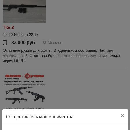
TG-3
20 Июня, в 22:16
33 000 руб.
Москва
Отличное ружье для охоты. В идеальном состоянии. Настрел
минимальный. Стоит в сейфе пылиться. Переоформление только
через ОЛРР.
×
Остерегайтесь мошенничества
ВПО-213- 25 366 ТКМ 420мм "Люберецкий
Арсенал" два года владения гладкоствольным