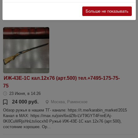
чока) ствольная сталь Acier comprime Cap, Приклад - английский.
Гравировка - скрол. Эжекторы. Детали механизма позолочены.
Больше не показывать
Диаметр каналов...
ИЖ-43Е-1С кал.12х76 (арт.500) тел.+7495-175-75-
75
23 Июня, в 14:26
24 000 руб.
Москва, Раменское
Обзор ружья в нашем ТГ- канале: https://t.me/karabin_market/2015
Канал в МАХ: https://max.ru/join/6xdZfb-LVT9GYT4FnnEAj-
0K0CuWRjsHnLtsIiocxh0 Ружьё ИЖ-43Е-1С кал.12х76 (арт.500),
состояние хорошее. Ор...