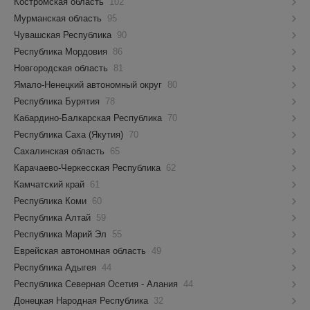
Костромская область
102
Мурманская область
95
Чувашская Республика
90
Республика Мордовия
86
Новгородская область
81
Ямало-Ненецкий автономный округ
80
Республика Бурятия
78
Кабардино-Балкарская Республика
70
Республика Саха (Якутия)
70
Сахалинская область
65
Карачаево-Черкесская Республика
62
Камчатский край
61
Республика Коми
60
Республика Алтай
59
Республика Марий Эл
55
Еврейская автономная область
49
Республика Адыгея
44
Республика Северная Осетия - Алания
44
Донецкая Народная Республика
32