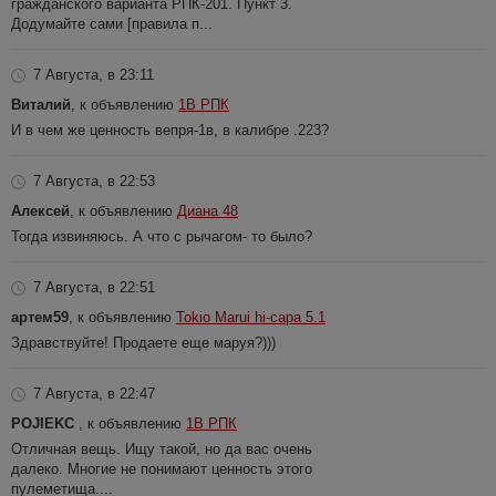
гражданского варианта РПК-201. Пункт 3.
Додумайте сами [правила п...
7 Августа, в 23:11
Виталий
, к объявлению
1В РПК
И в чем же ценность вепря-1в, в калибре .223?
7 Августа, в 22:53
Алексей
, к объявлению
Диана 48
Тогда извиняюсь. А что с рычагом- то было?
7 Августа, в 22:51
артем59
, к объявлению
Tokio Marui hi-capa 5.1
Здравствуйте! Продаете еще маруя?)))
7 Августа, в 22:47
POJIEKC
, к объявлению
1В РПК
Отличная вещь. Ищу такой, но да вас очень
далеко. Многие не понимают ценность этого
пулеметища....