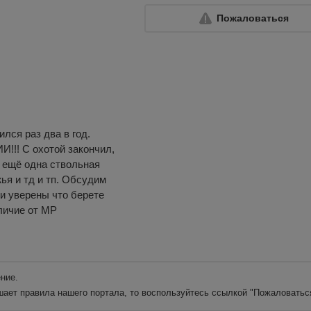
Пожаловаться
ился раз два в год.
! С охотой закончил,
, ещё одна ствольная
ья и тд и тп. Обсудим
ли уверены что берете
личие от МР
ние.
шает правила нашего портала, то воспользуйтесь ссылкой
"Пожаловатьс