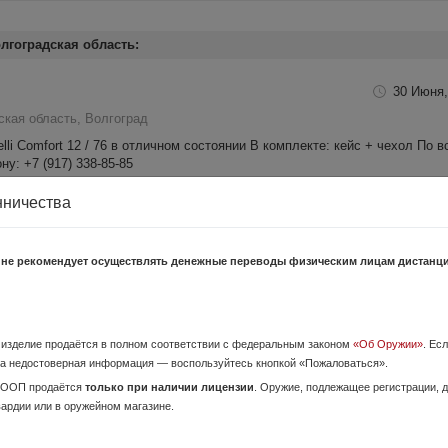
лгоградская область:
30 Июня,
ская область, Волгоград
li Comfort 12 / 76 в отличном состоянии В комплекте: кейс + чехол По в
у: +7 (917) 338-85-85
нничества
26 Июня,
 не рекомендует осуществлять денежные переводы физическим лицам дистанц
ская область, Волгоград
 ЛРО г. Волгоград.
о изделие продаётся в полном соответствии с федеральным законом
«Об Оружии»
. Ес
а недостоверная информация — воспользуйтесь кнопкой «Пожаловаться».
30 Июня,
ОООП продаётся
только при наличии лицензии
. Оружие, подлежащее регистрации,
вардии или в оружейном магазине.
ская область, Волгоград
 ремень, настрел 75штук, состояние ружья - идеальное. Причина продажи