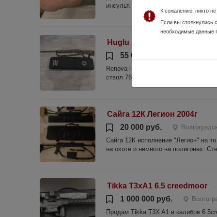
инсульт. Продажа только по лицензи
К сожалению, никто н
Если вы столкнулись 
необходимые данные 
Huglu Renova на гарантии, 
55 000 руб.
Волгоградс
Renova на гарантии, куплен новым ве
ствол 760 мм, комплект полный завод
Сайга 12К Легион 2004г
20 000 руб.
Волгоградск
Сайга 12К исполнение "Легион" на т
на охоте и немного на полигонах. Ств
Tikka T3xA1 6.5 creedmoor
1 000 000 руб.
Волгогр
Продам Tikka T3X A1 в калибре 6.5cr