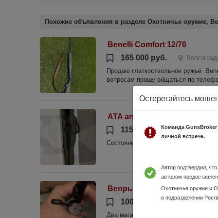
Похожие объявления в разделе Охотничье оружие, Во
Benelli Comfort 12/76
165 000 руб.
Волгоград
Продаю глаткоствольное ружьё .Benel
вопросам прошу общаться по телефон
Остерегайтесь моше
ATA arms Turqua
Команда GunsBroker
115 000 руб.
Волгоград
личной встрече.
Состояние нового. Переоформление в
Автор подтвердил, чт
автором предоставлен
Вепрь ВПО-205-02
Охотничье оружие и 
в подразделении Росг
100 000 руб.
Волгоград
Два магазина на 8 и 4, трехточечный