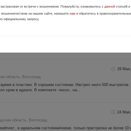
и переоформление в ЛРО. Торг.
е застрахован от встречи с мошенником. Пожалуйста, ознакомьтесь с
данной
статьёй и
с мошенничеством на нашем сайте, напишите
нам
и обратитесь в правоохранительны
по официальному запросу.
как новое
Вчера,
кая область, Волжский
сной в 2025 году,в заводском камуфляже криптек, настрел до 100 патро
ской ( 5 дульных насадок,3 затыльника, кейс,документация, га...
29 Мая,
ая область, Волгоград
о время в пластике. В хорошем состоянии. Настрел окого 500 выстрелов.
ол хром в идеале. В комплекте -чехол, -на...
24 Мая,
адская область, Волгоград
eedmoor , в идеальном состоянии/новая, только пристрелка не более 10 