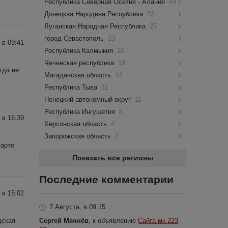
Республика Северная Осетия - Алания
44
Донецкая Народная Республика
32
Луганская Народная Республика
25
город Севастополь
23
 в 09:41
Республика Калмыкия
20
Чеченская республика
19
гда не
Магаданская область
14
Республика Тыва
11
Ненецкий автономный округ
11
Республика Ингушетия
8
 в 16:39
Херсонская область
4
Запорожская область
2
марте
Показать все регионы
Последние комментарии
 в 15:02
7 Августа, в 09:15
Сергей Мачнёв
, к объявлению
Сайга мк 223
дская