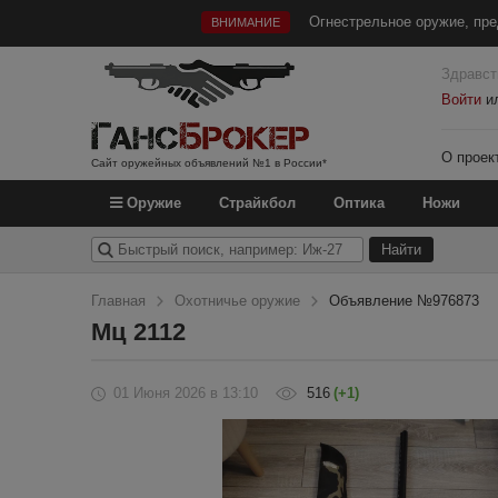
Огнестрельное оружие, пре
ВНИМАНИЕ
Здравст
Войти
и
О проек
Сайт оружейных объявлений №1 в России*
Оружие
Страйкбол
Оптика
Ножи
Главная
Охотничье оружие
Объявление №976873
Мц 2112
01 Июня 2026
в 13:10
516
(+1)