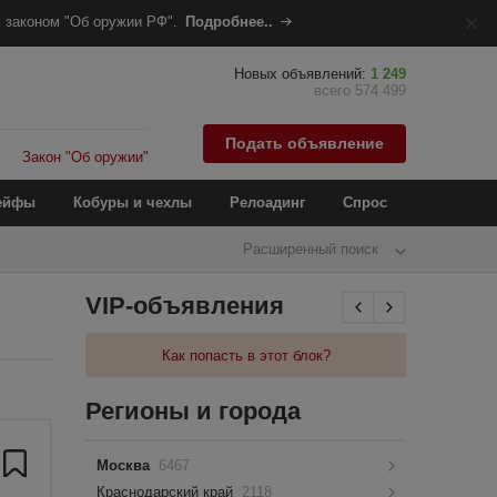
 законом "Об оружии РФ".
Подробнее..
Новых объявлений:
1 249
всего 574 499
Подать объявление
Закон "Об оружии"
ейфы
Кобуры и чехлы
Релоадинг
Спрос
Расширенный поиск
VIP-объявления
Как попасть в этот блок?
Регионы и города
Москва
6467
Краснодарский край
2118