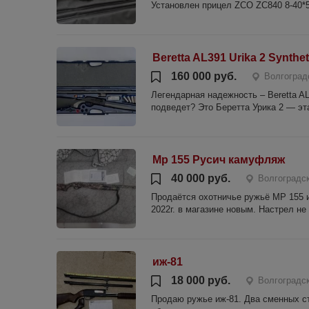
Установлен прицел ZCO ZC840 8-40*5
Beretta AL391 Urika 2 Synthet
160 000 руб.
Волгоград
Легендарная надежность – Beretta A
подведет? Это Беретта Урика 2 — эта
Мр 155 Русич камуфляж
40 000 руб.
Волгоградс
Продаётся охотничье ружьё МР 155 
2022г. в магазине новым. Настрел не
иж-81
18 000 руб.
Волгоградс
Продаю ружье иж-81. Два сменных ст