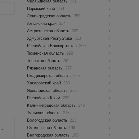
Челябинская область
361
Пермский край
359
Ленинградская область
350
Алтайский край
334
Астраханская область
322
Удмуртская Республика
313
Республика Башкортостан
300
Тюменская область
292
Тверская область
281
Рязанская область
277
Владимирская область
265
Хабаровский край
260
Ярославская область
256
Республика Крым
252
Калининградская область
249
Тульская область
215
Вологодская область
213
Смоленская область
198
я"
Белгородская область
196