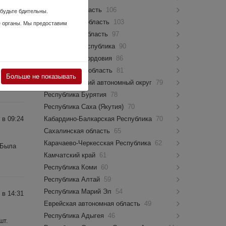
Псковская область
106
 будьте бдительны.
Костромская область
103
е органы. Мы предоставим
Мурманская область
97
 в 15:10
Чувашская Республика
90
Республика Мордовия
86
Новгородская область
81
нов,
Больше не показывать
Ямало-Ненецкий автономный округ
79
Республика Бурятия
78
Республика Саха (Якутия)
70
 в 09:24
Кабардино-Балкарская Республика
70
Сахалинская область
65
Карачаево-Черкесская Республика
62
 Была
Камчатский край
61
Республика Коми
60
Республика Алтай
59
Республика Марий Эл
54
 в 14:31
Еврейская автономная область
49
Республика Адыгея
46
шт.