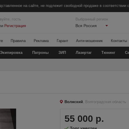
дставленное на сайте, не подлежит свободной продаже в соответствии с
вуйте, гость
Выбранный регион
Вся Россия
ли
Регистрация
те
Правила
Реклама
Гарант
Анти-мошенник
Контакты
Экипировка
Патроны
ЗИП
Лазертаг
Тюнинг
С
Волжский
, Волгоградская область
55 000 р.
Торг уместен