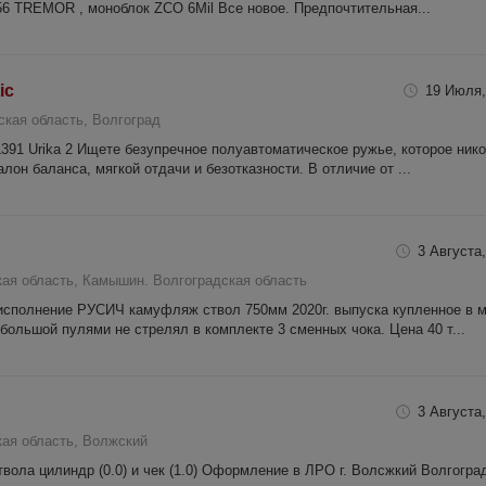
6 TREMOR , моноблок ZCO 6Mil Все новое. Предпочтительная...
ic
19 Июля,
ская область, Волгоград
L391 Urika 2 Ищете безупречное полуавтоматическое ружье, которое нико
лон баланса, мягкой отдачи и безотказности. В отличие от ...
3 Августа,
кая область, Камышин. Волгоградская область
исполнение РУСИЧ камуфляж ствол 750мм 2020г. выпуска купленное в 
 большой пулями не стрелял в комплекте 3 сменных чока. Цена 40 т...
3 Августа,
кая область, Волжский
вола цилиндр (0.0) и чек (1.0) Оформление в ЛРО г. Волсжкий Волгогра