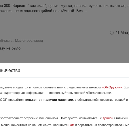
о 300. Вариант "тактикал", целик, мушка, планка, рукоять пистолетная, 
ожения, не складывающийся! но съёмный. Без ...
11 Мая,
область, Малоярославец
азу не было
нничества
31 Июля,
бласть, Калуга
о изделие продаётся в полном соответствии с федеральным законом
«Об Оружии»
. Ес
 12/89. Комплектация как на фото, плюс родное дерево в хорошем сост
а недостоверная информация — воспользуйтесь кнопкой «Пожаловаться».
ие гильзы, так и латунные. Сняты острые кромки на окне заря...
ОООП продаётся
только при наличии лицензии
, с обязательной перерегистрацией в
27 Мая,
е застрахован от встречи с мошенником. Пожалуйста, ознакомьтесь с
данной
статьёй и
с мошенничеством на нашем сайте, напишите
нам
и обратитесь в правоохранительны
бласть, Калуга