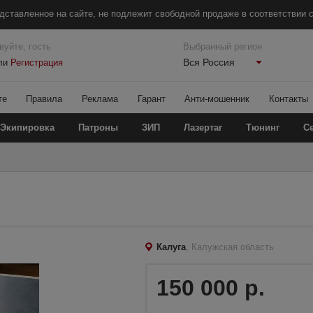
дставленное на сайте, не подлежит свободной продаже в соответствии с
вуйте, гость
Выбранный регион
Вся Россия
ли
Регистрация
те
Правила
Реклама
Гарант
Анти-мошенник
Контакты
Экипировка
Патроны
ЗИП
Лазертаг
Тюнинг
С
Калуга
, Калужская область
150 000 р.