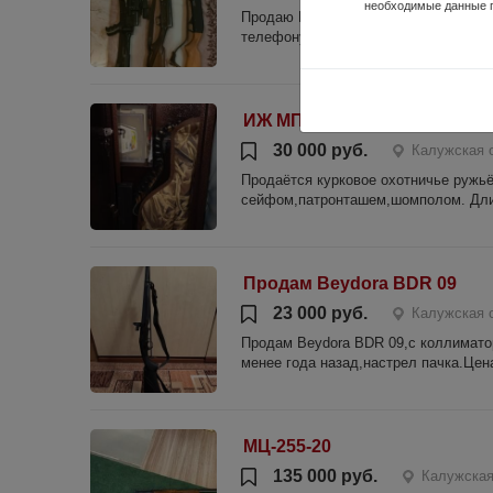
необходимые данные 
Продаю Браунинг 5 1903 г.в. за 35ты
телефону +79208848404
ИЖ МП-43 КН
30 000 руб.
Калужская о
Продаётся курковое охотничье ружь
сейфом,патронташем,шомполом. Дли
Продам Beydora BDR 09
23 000 руб.
Калужская 
Продам Beydora BDR 09,с коллиматор
менее года назад,настрел пачка.Це
МЦ-255-20
135 000 руб.
Калужская