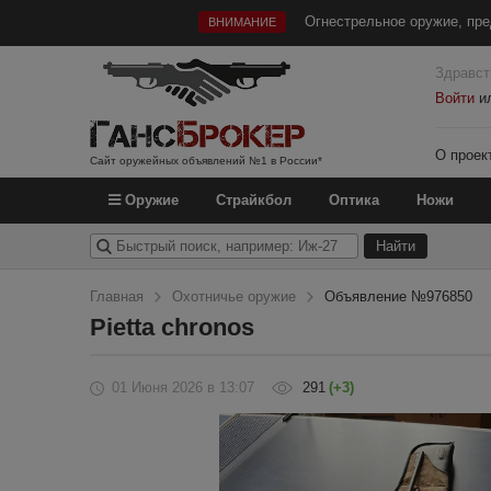
Огнестрельное оружие, пре
ВНИМАНИЕ
Здравст
Войти
и
О проек
Сайт оружейных объявлений №1 в России*
Оружие
Страйкбол
Оптика
Ножи
Главная
Охотничье оружие
Объявление №976850
Pietta chronos
01 Июня 2026
в 13:07
291
(+3)