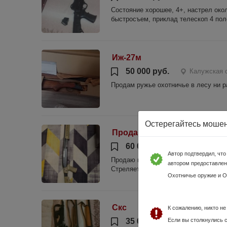
Состояние хорошее, 4+, настрел окол
быстросъем, приклад телескоп 4 пол
Иж-27м
50 000 руб.
Калужская 
Продам ружье охотничье в лесу ни р
Остерегайтесь моше
Продам Mossberg 835 12x89
60 000 руб.
Калужская о
Автор подтвердил, чт
Продаю помповое ружье Mossberg 835
автором предоставлен
Стреляет на отлично, жрет как коротк
Охотничье оружие и 
Скс
К сожалению, никто н
35 000 руб.
Если вы столкнулись 
Калужская о