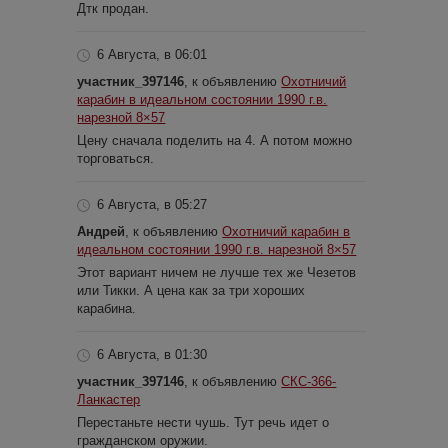
Дтк продан.
6 Августа, в 06:01
участник_397146
, к объявлению
Охотничий
карабин в идеальном состоянии 1990 г.в.
нарезной 8×57
Цену сначала поделить на 4. А потом можно
торговаться.
6 Августа, в 05:27
Андрей
, к объявлению
Охотничий карабин в
идеальном состоянии 1990 г.в. нарезной 8×57
Этот вариант ничем не лучше тех же Чезетов
или Тикки. А цена как за три хороших
карабина.
6 Августа, в 01:30
участник_397146
, к объявлению
СКС-366-
Ланкастер
Перестаньте нести чушь. Тут речь идет о
гражданском оружии.