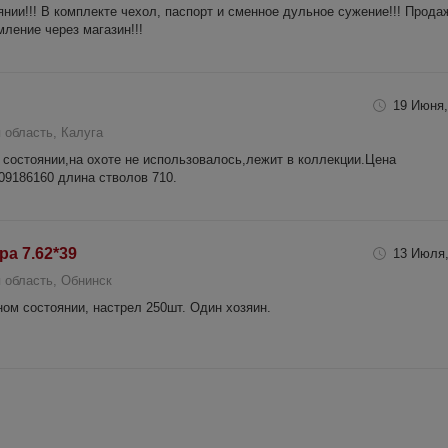
нии!!! В комплекте чехол, паспорт и сменное дульное сужение!!! Прода
ление через магазин!!!
19 Июня,
 область, Калуга
состоянии,на охоте не использовалось,лежит в коллекции.Цена
9186160 длина стволов 710.
ра 7.62*39
13 Июля,
 область, Обнинск
ом состоянии, настрел 250шт. Один хозяин.