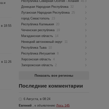
Республика Северная Осетия - Алания
45
жа и
Донецкая Народная Республика
32
Луганская Народная Республика
25
город Севастополь
23
Республика Калмыкия
20
 в 18:55
Чеченская республика
19
Магаданская область
14
Ненецкий автономный округ
11
Республика Тыва
10
Республика Ингушетия
8
Херсонская область
4
 в 11:26
Запорожская область
2
Показать все регионы
Последние комментарии
6 Августа, в 08:24
Евгений
, к объявлению
Лось 145