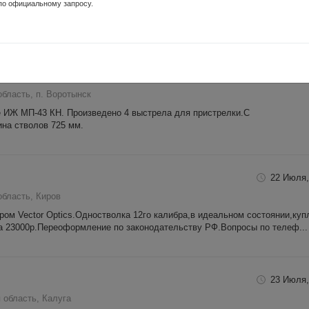
по официальному запросу.
с, СКС за 35тыс. руб., контрольный отстрел на СКС на руках. Подробност
21 Июля,
бласть, п. Воротынск
ё ИЖ МП-43 КН. Произведено 4 выстрела для пристрелки.С
на стволов 725 мм.
22 Июля,
область, Киров
ом Vector Optics.Одностволка 12го калибра,в идеальном состоянии,куп
на 23000р.Переоформление по законодательству РФ.Вопросы по телеф...
23 Июля,
 область, Калуга