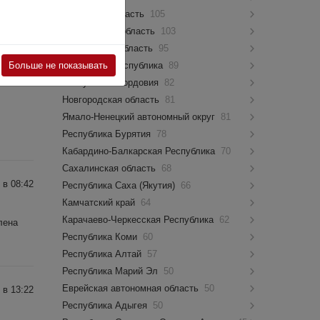
и по
Псковская область
105
Костромская область
103
Мурманская область
95
Больше не показывать
Чувашская Республика
89
 в 09:22
Республика Мордовия
82
Новгородская область
81
Ямало-Ненецкий автономный округ
81
Республика Бурятия
78
Кабардино-Балкарская Республика
70
Сахалинская область
68
 в 08:42
Республика Саха (Якутия)
66
Камчатский край
64
Карачаево-Черкесская Республика
62
лена
Республика Коми
60
Республика Алтай
57
Республика Марий Эл
50
Еврейская автономная область
50
 в 13:22
Республика Адыгея
50