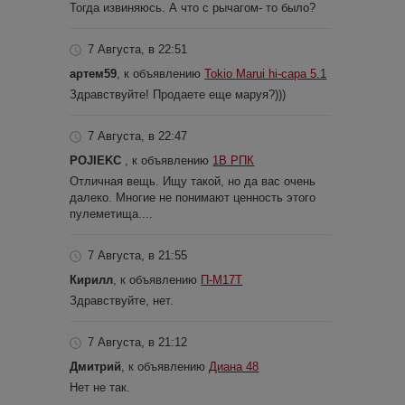
Тогда извиняюсь. А что с рычагом- то было?
7 Августа, в 22:51
артем59
, к объявлению
Tokio Marui hi-capa 5.1
Здравствуйте! Продаете еще маруя?)))
7 Августа, в 22:47
POJIEKC
, к объявлению
1В РПК
Отличная вещь. Ищу такой, но да вас очень
далеко. Многие не понимают ценность этого
пулеметища....
7 Августа, в 21:55
Кирилл
, к объявлению
П-М17Т
Здравствуйте, нет.
7 Августа, в 21:12
Дмитрий
, к объявлению
Диана 48
Нет не так.