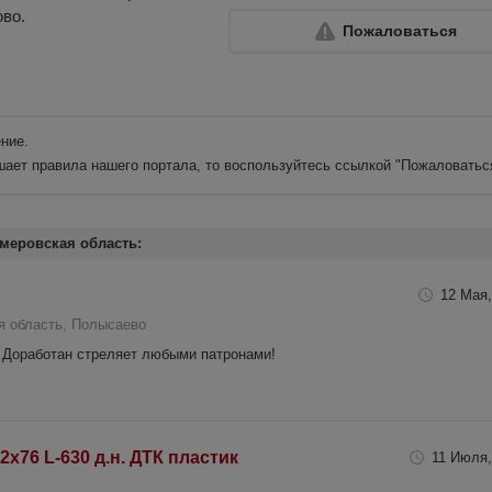
ово.
Пожаловаться
ние.
шает правила нашего портала, то воспользуйтесь ссылкой
"Пожаловатьс
меровская область:
12 Мая,
я область, Полысаево
 Доработан стреляет любыми патронами!
2х76 L-630 д.н. ДТК пластик
11 Июля,