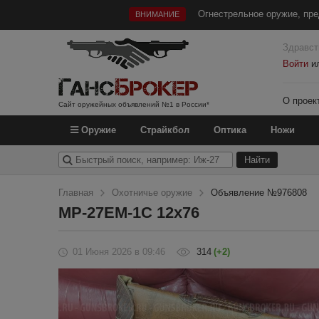
Огнестрельное оружие, пре
ВНИМАНИЕ
Здравст
Войти
и
О проек
Сайт оружейных объявлений №1 в России*
Оружие
Страйкбол
Оптика
Ножи
Главная
Охотничье оружие
Объявление №976808
МР-27ЕМ-1С 12х76
01 Июня 2026
в 09:46
314
(+2)