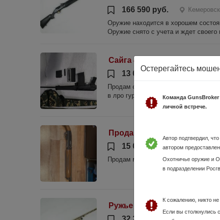
166 590 руб.
Кемеровск
Оружие находится в хорошем состоян
Оружие снято с учета и ждет сво
Сайга 410
Остерегайтесь моше
13 000 руб.
Кемеровская
Продам сайгу в хорошем состоянии, 
в лро гурьевск Кемеровской области
Команда GunsBroker
личной встрече.
Продам МР-153
Автор подтвердил, чт
15 000 руб.
Кемеровская
автором предоставлен
Продам мр153 12/76 в хорошем состо
Охотничье оружие и 
в подразделении Росг
К сожалению, никто н
Ружье МР-153 12х76 L-710 д
Если вы столкнулись 
32 250 руб.
Кемеровска