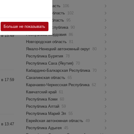
Псковская область
106
 Т...
Костромская область
102
Мурманская область
95
Больше не показывать
Чувашская Республика
90
Республика Мордовия
86
 в 15:49
Новгородская область
81
Ямало-Ненецкий автономный округ
80
Республика Бурятия
78
Республика Саха (Якутия)
70
Кабардино-Балкарская Республика
70
Сахалинская область
65
 в 17:59
Карачаево-Черкесская Республика
62
Камчатский край
61
Республика Коми
60
Республика Алтай
59
Республика Марий Эл
55
Еврейская автономная область
49
 в 13:47
Республика Адыгея
45