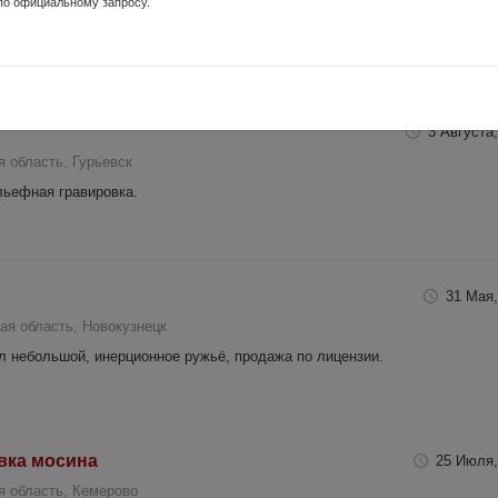
по официальному запросу.
, настрел 2-3 пачки патронов. На оружие присутствуют незначительные
 и ждет своего нового владельца. ПОКУПКА ДАННОГО ТОВАРА ВОЗМОЖНА
3 Августа,
 область, Гурьевск
льефная гравировка.
31 Мая,
ая область, Новокузнецк
л небольшой, инерционное ружьё, продажа по лицензии.
овка мосина
25 Июля,
я область, Кемерово