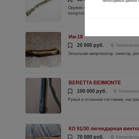
необходимые данные 
Оружие находится в новом состоянии
потертости. Оружие снято с учета
Иж-18
20 000 руб.
Кемеровская
Затыльник-амортизатор, эжектор, ре
BERETTA BEIIMONTE
100 000 руб.
Кемеровск
Ружьё в отличном состоянии, настре
КО 91/30 легендарная винт
70 000 руб.
Кемеровска