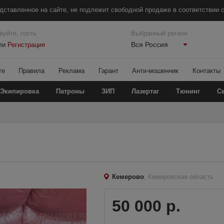
дставленное на сайте, не подлежит свободной продаже в соответствии с
вуйте, гость
Выбранный регион
Вся Россия
ли
Регистрация
те
Правила
Реклама
Гарант
Анти-мошенник
Контакты
Экипировка
Патроны
ЗИП
Лазертаг
Тюнинг
С
Кемерово
, Кемеровская область
50 000 р.