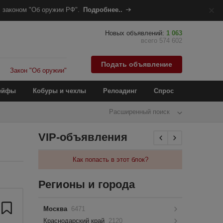
 законом "Об оружии РФ".
Подробнее..
Новых объявлений:
1 063
всего 574 602
Подать объявление
Закон "Об оружии"
ейфы
Кобуры и чехлы
Релоадинг
Спрос
Расширенный поиск
VIP-объявления
Как попасть в этот блок?
Регионы и города
Москва
6471
Краснодарский край
2120