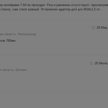
р калибрами 7.64 не проходит. Ржа и раковины отсутстауют, просматри
стволу, сам ствол ровный. Установлен адаптер для дтк М24х1,5 от...
28 Мая,
ая область, Новокузнецк
лов 760мм
20 Июля,
я область, Белово