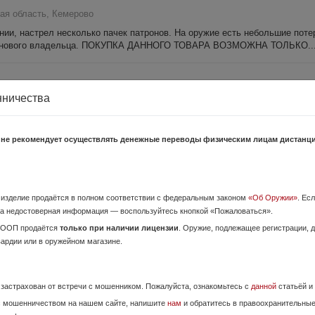
ая область, Кемерово
ии, настрел несколько пачек патронов. На оружие есть небольшие поте
его нового владельца. ПОКУПКА ДАННОГО ТОВАРА ВОЗМОЖНА ТОЛЬКО..
4 Августа,
нничества
 область, Гурьевск
к ней два магазина, две насадки чехол, продажа по лицензии, переофо
 не рекомендует осуществлять денежные переводы физическим лицам дистанц
19 Июля,
о изделие продаётся в полном соответствии с федеральным законом
«Об Оружии»
. Ес
 область, Гурьевск
а недостоверная информация — воспользуйтесь кнопкой «Пожаловаться».
янии, один собственник! Настрел не большой, чехол в подарок!
ОООП продаётся
только при наличии лицензии
. Оружие, подлежащее регистрации,
вардии или в оружейном магазине.
е застрахован от встречи с мошенником. Пожалуйста, ознакомьтесь с
данной
статьёй и
.н пластик кмф Комиссия 89732675
28 Июля,
с мошенничеством на нашем сайте, напишите
нам
и обратитесь в правоохранительны
я область, Кемерово