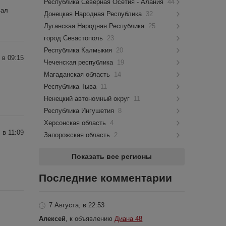
Республика Северная Осетия - Алания
44
вал
Донецкая Народная Республика
32
Луганская Народная Республика
25
город Севастополь
23
Республика Калмыкия
20
 в 09:15
Чеченская республика
19
Магаданская область
14
Республика Тыва
11
Ненецкий автономный округ
11
Республика Ингушетия
8
Херсонская область
4
 в 11:09
Запорожская область
2
Показать все регионы
Последние комментарии
7 Августа, в 22:53
Алексей
, к объявлению
Диана 48