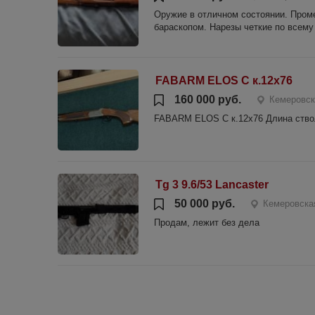
Оружие в отличном состоянии. Проме
бараскопом. Нарезы четкие по всему 
FABARM ELOS C к.12x76
160 000 руб.
Кемеровск
FABARM ELOS C к.12x76 Длина ство
Tg 3 9.6/53 Lancaster
50 000 руб.
Кемеровска
Продам, лежит без дела