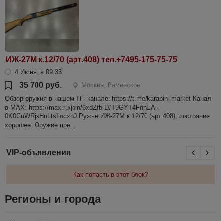
ИЖ-27М к.12/70 (арт.408) тел.+7495-175-75-75
4 Июня, в 09:33
35 700 руб.
Москва, Раменское
Обзор оружия в нашем ТГ- канале: https://t.me/karabin_market Канал
в МАХ: https://max.ru/join/6xdZfb-LVT9GYT4FnnEAj-
0K0CuWRjsHnLtsIiocxh0 Ружьё ИЖ-27М к.12/70 (арт.408), состояние
хорошее. Оружие пре...
VIP-объявления
Как попасть в этот блок?
Регионы и города