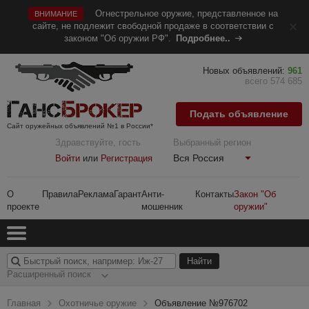
Огнестрельное оружие, представленное на
ВНИМАНИЕ
сайте, не подлежит свободной продаже в соответствии с
законом "Об оружии РФ".
Подробнее..
Новых объявлений:
961
всего 574 685
Подать объявление
Сайт оружейных объявлений №1 в России*
Здравствуйте, гость
Выбранный регион
Вся Россия
Войти
или
Регистрация
О
Правила
Реклама
Гарант
Анти-
Контакты
Закон "Об
проекте
мошенник
оружии"
Расширенный поиск
Главная
Охотничье оружие
Объявление №976702