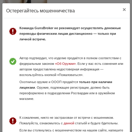
×
Остерегайтесь мошенничества
Hatsan Escort Aim Guard, кал 12\76
21 Июля, в 01:22
Команда GunsBroker не рекомендует осуществлять денежные
переводы физическим лицам дистанционно — только при
15 000 руб.
Москва
личной встрече.
Инвентарь был куплен для нарезного стажа, стоял в сейфе, охоты не
видел. Настрел по мишени в тире пару пачек. Сейф не резиновый,
приходится расставаться. Отдам патронтаж на приклад, плечевой
ремень, фаль...
Автор подтвердил, что изделие продаётся в полном соответствии с
федеральным законом
«Об Оружии»
. Если у вас есть сомнения или
автором предоставлена недостоверная информация —
воспользуйтесь кнопкой «Пожаловаться».
Охотничье оружие и ОООП продаётся
только при наличии
лицензии
. Оружие, подлежащее регистрации, должно быть
переоформлено в подразделении Росгвардии или в оружейном
магазине.
К сожалению, никто не застрахован от встречи с мошенником.
впо 136 вепрь кал 7,62х39
Пожалуйста, ознакомьтесь с
данной
статьёй и будьте бдительны.
10 Июля, в 12:58
Если вы столкнулись с мошенничеством на нашем сайте, напишите