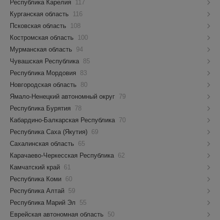
Республика Карелия
117
Курганская область
116
Псковская область
108
Костромская область
100
Мурманская область
94
Чувашская Республика
85
Республика Мордовия
83
Новгородская область
80
Ямало-Ненецкий автономный округ
79
Республика Бурятия
78
Кабардино-Балкарская Республика
70
Республика Саха (Якутия)
69
Сахалинская область
65
Карачаево-Черкесская Республика
62
Камчатский край
61
Республика Коми
60
Республика Алтай
59
Республика Марий Эл
55
Еврейская автономная область
50