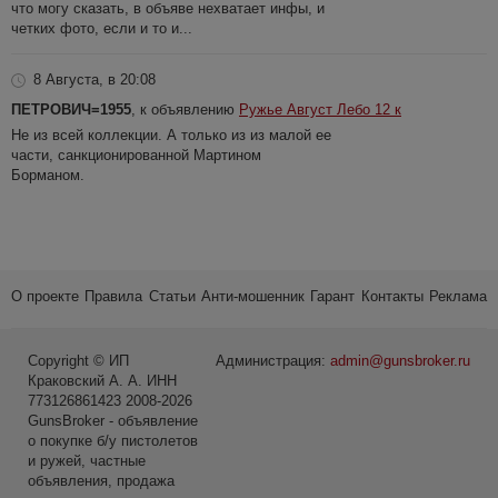
что могу сказать, в объяве нехватает инфы, и
четких фото, если и то и...
8 Августа, в 20:08
ПЕТРОВИЧ=1955
, к объявлению
Ружье Август Лебо 12 к
Не из всей коллекции. А только из из малой ее
части, санкционированной Мартином
Борманом.
О проекте
Правила
Статьи
Анти-мошенник
Гарант
Контакты
Реклама
Copyright © ИП
Администрация:
admin@gunsbroker.ru
Краковский А. А. ИНН
773126861423 2008-2026
GunsBroker - объявление
о покупке б/у пистолетов
и ружей, частные
объявления, продажа